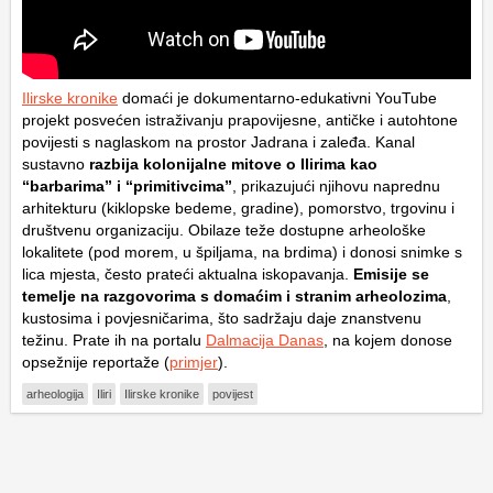
Ilirske kronike
domaći je dokumentarno-edukativni YouTube
projekt posvećen istraživanju prapovijesne, antičke i autohtone
povijesti s naglaskom na prostor Jadrana i zaleđa. Kanal
sustavno
razbija kolonijalne mitove o Ilirima kao
“barbarima” i “primitivcima”
, prikazujući njihovu naprednu
arhitekturu (kiklopske bedeme, gradine), pomorstvo, trgovinu i
društvenu organizaciju. Obilaze teže dostupne arheološke
lokalitete (pod morem, u špiljama, na brdima) i donosi snimke s
lica mjesta, često prateći aktualna iskopavanja.
Emisije se
temelje na razgovorima s domaćim i stranim arheolozima
,
kustosima i povjesničarima, što sadržaju daje znanstvenu
težinu. Prate ih na portalu
Dalmacija Danas
, na kojem donose
opsežnije reportaže (
primjer
).
arheologija
Iliri
Ilirske kronike
povijest