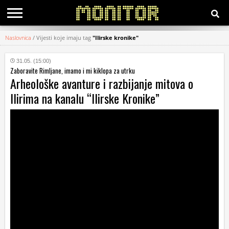
Naslovnica
/
Vijesti koje imaju tag
"Ilirske kronike"
KATEGORIJE
31.05. (15:00)
Zaboravite Rimljane, imamo i mi kiklopa za utrku
HRVATSKI
Arheološke avanture i razbijanje mitova o
WEB
Ilirima na kanalu “Ilirske Kronike”