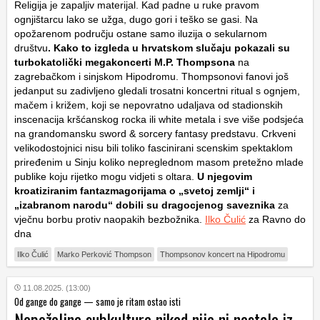
Religija je zapaljiv materijal. Kad padne u ruke pravom
ognjištarcu lako se užga, dugo gori i teško se gasi. Na
opožarenom području ostane samo iluzija o sekularnom
društvu
. Kako to izgleda u hrvatskom slučaju pokazali su
turbokatolički megakoncerti M.P. Thompsona
na
zagrebačkom i sinjskom Hipodromu. Thompsonovi fanovi još
jedanput su zadivljeno gledali trosatni koncertni ritual s ognjem,
mačem i križem, koji se nepovratno udaljava od stadionskih
inscenacija kršćanskog rocka ili white metala i sve više podsjeća
na grandomansku sword & sorcery fantasy predstavu. Crkveni
velikodostojnici nisu bili toliko fascinirani scenskim spektaklom
priređenim u Sinju koliko nepreglednom masom pretežno mlade
publike koju rijetko mogu vidjeti s oltara.
U njegovim
kroatiziranim fantazmagorijama o „svetoj zemlji“ i
„izabranom narodu“ dobili su dragocjenog saveznika
za
vječnu borbu protiv naopakih bezbožnika.
Ilko Čulić
za Ravno do
dna
Ilko Čulić
Marko Perković Thompson
Thompsonov koncert na Hipodromu
11.08.2025. (13:00)
Od gange do gange — samo je ritam ostao isti
Nepoželjna subkultura nikad nije ni nestala iz