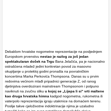
Debaklom hrvatske nogometne reprezentacije na posljednjem
Europskom prvenstvu
nestao je razlog za još jedan
spektakularan doček na Trgu
Bana Jelačića, pa je nacionalno
ostrašćena mladež jedini konkretan povod za masovno
okupljanje u protekloj godini pronašla na povratničkim
koncertima Marka Perkovića Thompsona. Danas su u prvim
redovima većinom mlađi pripadnici generacije Z, od ranog
djetinjstva overdozirani mainstream Thompsonom i potpuno
naviknuti na zvučnu sliku
u kojoj se „Lijepa li si“ vrti maltene
kao druga hrvatska himna
kadgod nogometna, rukometna ili
vaterpolo reprezentacija igraju utakmice na domaćem terenu.
Poslije takve cjeloživotne indoktrinacije njima je uzaludno
tumačiti kako se iza ovog patetičnog domoljublja skriva