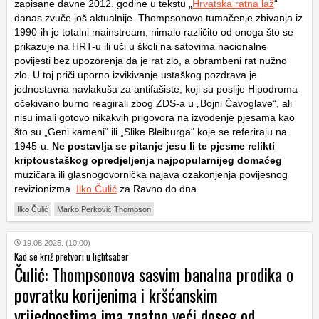
zapisane davne 2012. godine u tekstu „
Hrvatska ratna laž
“
danas zvuče još aktualnije. Thompsonovo tumačenje zbivanja iz
1990-ih je totalni mainstream, nimalo različito od onoga što se
prikazuje na HRT-u ili uči u školi na satovima nacionalne
povijesti bez upozorenja da je rat zlo, a obrambeni rat nužno
zlo. U toj priči uporno izvikivanje ustaškog pozdrava je
jednostavna navlakuša za antifašiste, koji su poslije Hipodroma
očekivano burno reagirali zbog ZDS-a u „Bojni Čavoglave“, ali
nisu imali gotovo nikakvih prigovora na izvođenje pjesama kao
što su „Geni kameni“ ili „Slike Bleiburga“ koje se referiraju na
1945-u.
Ne postavlja se pitanje jesu li te pjesme relikti
kriptoustaškog opredjeljenja najpopularnijeg domaćeg
muzičara ili glasnogovornička najava ozakonjenja povijesnog
revizionizma.
Ilko Čulić
za Ravno do dna
Ilko Čulić
Marko Perković Thompson
19.08.2025. (10:00)
Kad se križ pretvori u lightsaber
Čulić: Thompsonova sasvim banalna prodika o
povratku korijenima i kršćanskim
vrijednostima ima znatno veći doseg od