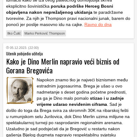
eksplicitno šovinistička
poruka podrške Herceg Bosni
objavljena nakon neprežaljenog ukidanja
te paradržavne
tvorevine. Za njih je Thompson pravi nacionalni junak, barem do
ponoći jer poslije masovno idu na cajke.
Ravno do dna
Ilko Čulić
Marko Perković Thompson
05.12.2023. (22:00)
Učenik pobijedio učitelja
Kako je Dino Merlin napravio veći biznis od
Gorana Bregovića
Napokon znamo tko je najveći biznismen među
estradnim jugosaurima. Brega je ušao u ovo
nadmetanje s deset godina početne prednosti,
pa ga je Dino malo pomalo
stizao i u zadnje
vrijeme udarao neviđenim ciframa
. Sad je
došlo do toga da Brega svira za skromnih 30K na ribarskoj fešti
u rumunjskom selu Jurilovica, dok Dino Merlin uzima milijune na
spektakularnoj turneji po rasprodanim regionalnim arenama.
Uzaludno je sad podsjećati da je Bregović u restartu nakon
gašenja Bijelog dugmeta napravio respektabilnu svjetsku