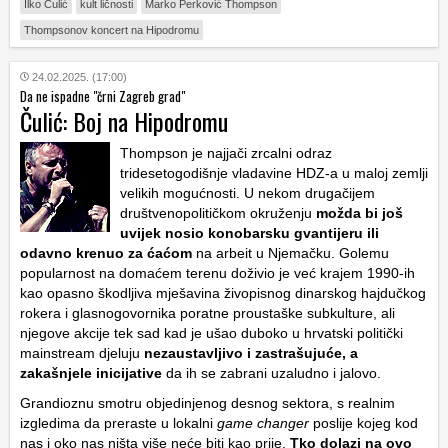
Ilko Čulić
kult ličnosti
Marko Perković Thompson
Thompsonov koncert na Hipodromu
24.02.2025. (17:00)
Da ne ispadne "črni Zagreb grad"
Čulić: Boj na Hipodromu
Thompson je najjači zrcalni odraz
tridesetogodišnje vladavine HDZ-a u maloj zemlji
velikih mogućnosti. U nekom drugačijem
društvenopolitičkom okruženju
možda bi još
uvijek nosio konobarsku gvantijeru ili
odavno krenuo za ćaćom
na arbeit u Njemačku. Golemu
popularnost na domaćem terenu doživio je već krajem 1990-ih
kao opasno škodljiva mješavina živopisnog dinarskog hajdučkog
rokera i glasnogovornika poratne proustaške subkulture, ali
njegove akcije tek sad kad je ušao duboko u hrvatski politički
mainstream djeluju
nezaustavljivo i zastrašujuće, a
zakašnjele inicijative
da ih se zabrani uzaludno i jalovo.
Grandioznu smotru objedinjenog desnog sektora, s realnim
izgledima da preraste u lokalni
game changer
poslije kojeg kod
nas i oko nas ništa više neće biti kao prije.
Tko dolazi na ovo