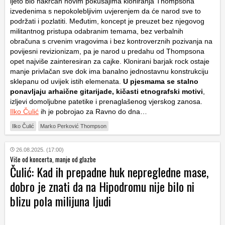
ljeto bio nakrcan novim pokušajima kloniranja Thompsona
izvedenima s nepokolebljivim uvjerenjem da će narod sve to
podržati i pozlatiti. Međutim, koncept je preuzet bez njegovog
militantnog pristupa odabranim temama, bez verbalnih
obračuna s crvenim vragovima i bez kontroverznih pozivanja na
povijesni revizionizam, pa je narod u predahu od Thompsona
opet najviše zainteresiran za cajke. Klonirani barjak rock ostaje
manje privlačan sve dok ima banalno jednostavnu konstrukciju
sklepanu od uvijek istih elemenata.
U pjesmama se stalno
ponavljaju arhaične gitarijade, kičasti etnografski motivi
,
izljevi domoljubne patetike i prenaglašenog vjerskog zanosa.
Ilko Čulić
ih je pobrojao za Ravno do dna…
Ilko Čulić
Marko Perković Thompson
26.08.2025. (17:00)
Više od koncerta, manje od glazbe
Čulić: Kad ih prepadne huk nepregledne mase,
dobro je znati da na Hipodromu nije bilo ni
blizu pola milijuna ljudi