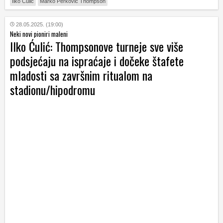
Ilko Čulić
Marko Perković Thompson
28.05.2025. (19:00)
Neki novi pioniri maleni
Ilko Ćulić: Thompsonove turneje sve više
podsjećaju na ispraćaje i dočeke štafete
mladosti sa završnim ritualom na
stadionu/hipodromu