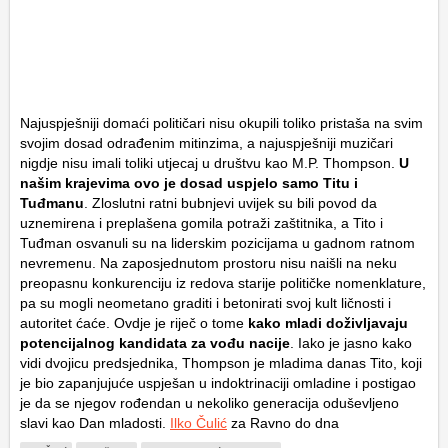
Najuspješniji domaći političari nisu okupili toliko pristaša na svim
svojim dosad odrađenim mitinzima, a najuspješniji muzičari
nigdje nisu imali toliki utjecaj u društvu kao M.P. Thompson.
U
našim krajevima ovo je dosad uspjelo samo Titu i
Tuđmanu
. Zloslutni ratni bubnjevi uvijek su bili povod da
uznemirena i preplašena gomila potraži zaštitnika, a Tito i
Tuđman osvanuli su na liderskim pozicijama u gadnom ratnom
nevremenu. Na zaposjednutom prostoru nisu naišli na neku
preopasnu konkurenciju iz redova starije političke nomenklature,
pa su mogli neometano graditi i betonirati svoj kult ličnosti i
autoritet ćaće. Ovdje je riječ o tome
kako mladi doživljavaju
potencijalnog kandidata za vođu nacije
. Iako je jasno kako
vidi dvojicu predsjednika, Thompson je mladima danas Tito, koji
je bio zapanjujuće uspješan u indoktrinaciji omladine i postigao
je da se njegov rođendan u nekoliko generacija oduševljeno
slavi kao Dan mladosti.
Ilko Čulić
za Ravno do dna