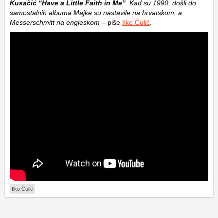
Kusačić “Have a Little Faith in Me”
. Kad su 1990. došli do
samostalnih albuma Majke su nastavile na hrvatskom, a
Messerschmitt na engleskom
– piše
Ilko Čulić
.
Ilko Čulić