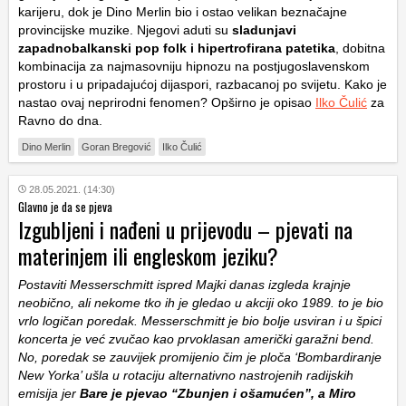
karijeru, dok je Dino Merlin bio i ostao velikan beznačajne
provincijske muzike. Njegovi aduti su
sladunjavi
zapadnobalkanski pop folk i hipertrofirana patetika
, dobitna
kombinacija za najmasovniju hipnozu na postjugoslavenskom
prostoru i u pripadajućoj dijaspori, razbacanoj po svijetu. Kako je
nastao ovaj neprirodni fenomen? Opširno je opisao
Ilko Čulić
za
Ravno do dna.
Dino Merlin
Goran Bregović
Ilko Čulić
28.05.2021. (14:30)
Glavno je da se pjeva
Izgubljeni i nađeni u prijevodu – pjevati na
materinjem ili engleskom jeziku?
Postaviti Messerschmitt ispred Majki danas izgleda krajnje
neobično, ali nekome tko ih je gledao u akciji oko 1989. to je bio
vrlo logičan poredak. Messerschmitt je bio bolje usviran i u špici
koncerta je već zvučao kao prvoklasan američki garažni bend.
No, poredak se zauvijek promijenio čim je ploča ‘Bombardiranje
New Yorka’ ušla u rotaciju alternativno nastrojenih radijskih
emisija jer
Bare je pjevao “Zbunjen i ošamućen”, a Miro