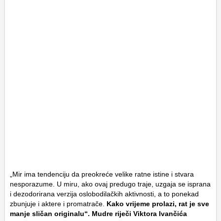
„Mir ima tendenciju da preokreće velike ratne istine i stvara
nesporazume. U miru, ako ovaj predugo traje, uzgaja se isprana
i dezodorirana verzija oslobodilačkih aktivnosti, a to ponekad
zbunjuje i aktere i promatrače.
Kako vrijeme prolazi, rat je sve
manje sličan originalu“. Mudre riječi Viktora Ivančića