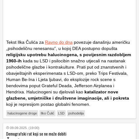
Tekst Ilka Čulića za
Ravno do dna
povezuje današnju američku
„psihodeličnu renesansu“, u kojoj DEA postupno dopušta
religijsku upotrebu halucinogena, s povijesnim razdobljem
1960-ih
kada su LSD i psilocibin snažno utjecali na nastanak
psihodelične glazbe i kontrakulture. Prati put od znanstvenih i
obavještajnih eksperimenata s LSD-om, preko Trips Festivala,
Human Be-Ina i Ljeta ljubavi, do eksplozije rock scene s
bendovima poput Grateful Deada, Jefferson Airplanea i
Hendrixa. Halucinogeni su djelovali kao
katalizator nove
glazbene, umjetničke i društvene imaginacije, ali i pokreta
koji je represijom postao globalni fenomen.
halucinogene droge
Ilko Čulić
LSD
psihodelija
09.09.2025. (19:00)
Demografski rat koji se ne može dobiti