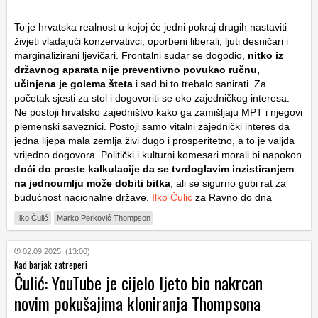
To je hrvatska realnost u kojoj će jedni pokraj drugih nastaviti
živjeti vladajući konzervativci, oporbeni liberali, ljuti desničari i
marginalizirani ljevičari. Frontalni sudar se dogodio,
nitko iz
državnog aparata nije preventivno povukao ručnu,
učinjena je golema šteta
i sad bi to trebalo sanirati. Za
početak sjesti za stol i dogovoriti se oko zajedničkog interesa.
Ne postoji hrvatsko zajedništvo kako ga zamišljaju MPT i njegovi
plemenski saveznici. Postoji samo vitalni zajednički interes da
jedna lijepa mala zemlja živi dugo i prosperitetno, a to je valjda
vrijedno dogovora. Politički i kulturni komesari morali bi napokon
doći do proste kalkulacije da se tvrdoglavim inzistiranjem
na jednoumlju može dobiti bitka
, ali se sigurno gubi rat za
budućnost nacionalne države.
Ilko Čulić
za Ravno do dna
Ilko Čulić
Marko Perković Thompson
02.09.2025. (13:00)
Kad barjak zatreperi
Čulić: YouTube je cijelo ljeto bio nakrcan
novim pokušajima kloniranja Thompsona