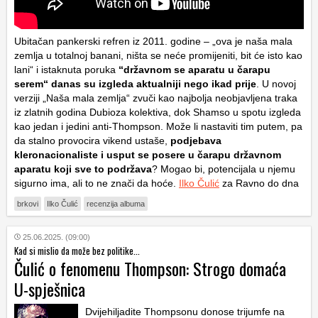
Ubitačan pankerski refren iz 2011. godine – „ova je naša mala
zemlja u totalnoj banani, ništa se neće promijeniti, bit će isto kao
lani“ i istaknuta poruka
“državnom se aparatu u čarapu
serem“ danas su izgleda aktualniji nego ikad prije
. U novoj
verziji „Naša mala zemlja“ zvuči kao najbolja neobjavljena traka
iz zlatnih godina Dubioza kolektiva, dok Shamso u spotu izgleda
kao jedan i jedini anti-Thompson. Može li nastaviti tim putem, pa
da stalno provocira vikend ustaše,
podjebava
kleronacionaliste i usput se posere u čarapu državnom
aparatu koji sve to podržava
? Mogao bi, potencijala u njemu
sigurno ima, ali to ne znači da hoće.
Ilko Čulić
za Ravno do dna
brkovi
Ilko Čulić
recenzija albuma
25.06.2025. (09:00)
Kad si mislio da može bez politike...
Čulić o fenomenu Thompson: Strogo domaća
U-spješnica
Dvijehiljadite Thompsonu donose trijumfe na