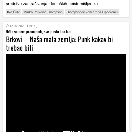
sredstvo zastrašivanja ideoloških neistomišljenika.
Ilko Čulić
Marko Perković Thompson
Thompsonov koncert na Hipodromu
12.07.2025. (19:00)
Ništa se neće promijeniti, sve je isto kao lani
Brkovi – Naša mala zemlja: Punk kakav bi
trebao biti