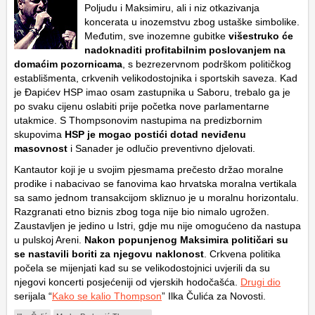
Poljudu i Maksimiru, ali i niz otkazivanja
koncerata u inozemstvu zbog ustaške simbolike.
Međutim, sve inozemne gubitke
višestruko će
nadoknaditi profitabilnim poslovanjem na
domaćim pozornicama
, s bezrezervnom podrškom političkog
establišmenta, crkvenih velikodostojnika i sportskih saveza. Kad
je Đ
apićev
HSP imao osam zastupnika u Saboru, trebalo ga je
po svaku cijenu oslabiti prije početka nove parlamentarne
utakmice. S Thompsonovim nastupima na predizbornim
skupovima
HSP je mogao postići dotad neviđenu
masovnost
i Sanader je odlučio preventivno djelovati.
Kantautor koji je u svojim pjesmama prečesto držao moralne
prodike i nabacivao se fanovima kao hrvatska moralna vertikala
sa samo jednom transakcijom skliznuo je u moralnu horizontalu.
Razgranati etno biznis zbog toga nije bio nimalo ugrožen.
Zaustavljen je jedino u Istri, gdje mu nije omogućeno da nastupa
u pulskoj Areni.
Nakon popunjenog Maksimira političari su
se nastavili boriti za njegovu naklonost
. Crkvena politika
počela se mijenjati kad su se velikodostojnici uvjerili da su
njegovi koncerti posjećeniji od vjerskih hodočašća.
Drugi dio
serijala “
Kako se kalio Thompson
” Ilka Čulića za Novosti.