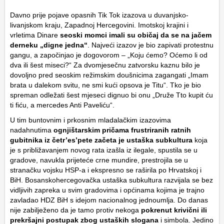
Davno prije pojave opasnih Tik Tok izazova u duvanjsko-
livanjskom kraju, Zapadnoj Hercegovini. Imotskoj krajini i
vrletima Dinare
seoski momci imali su običaj da se na jačem
derneku „digne jedna“
. Najveći izazov je bio zapivati protestnu
gangu, a započinjao je dogovorom – „Koju ćemo? Oćemo li od
dva ili šest miseci?“ Za dvomjesečnu zatvorsku kaznu bilo je
dovoljno pred seoskim režimskim doušnicima zagangati „Imam
brata u dalekom svitu, ne smi kući opsova je Titu“. Tko je bio
spreman odležati šest mjeseci dignuo bi onu „Druže Tto kupit ću
ti fiću, a mercedes Anti Paveliću“.
U tim buntovnim i prkosnim mladalačkim izazovima
nadahnutima
ognjištarskim pričama frustriranih ratnih
gubitnika iz četr’es’pete začeta je ustaška subkultura
koja
je s približavanjem novog rata izašla iz ilegale, spustila se u
gradove, navukla prijeteće crne mundire, prestrojila se u
stranačku vojsku HSP-a i ekspresno se raširila po Hrvatskoj i
BiH. Bosanskohercegovačka ustaška subkultura razvijala se bez
vidljivih zapreka u svim gradovima i općinama kojima je trajno
zavladao HDZ BiH s idejom nacionalnog jednoumlja. Do danas
nije zabilježeno da je tamo protiv nekoga
pokrenut krivični ili
prekršajni postupak zbog ustaških slogana
i simbola. Jedino