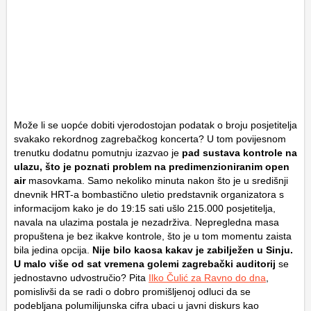
Može li se uopće dobiti vjerodostojan podatak o broju posjetitelja
svakako rekordnog zagrebačkog koncerta? U tom povijesnom
trenutku dodatnu pomutnju izazvao je
pad sustava kontrole na
ulazu, što je poznati problem na predimenzioniranim open
air
masovkama. Samo nekoliko minuta nakon što je u središnji
dnevnik HRT-a bombastično uletio predstavnik organizatora s
informacijom kako je do 19:15 sati ušlo 215.000 posjetitelja,
navala na ulazima postala je nezadrživa. Nepregledna masa
propuštena je bez ikakve kontrole, što je u tom momentu zaista
bila jedina opcija.
Nije bilo kaosa kakav je zabilježen u Sinju.
U malo više od sat vremena golemi zagrebački auditorij
se
jednostavno udvostručio? Pita
Ilko Čulić za Ravno do dna
,
pomislivši da se radi o dobro promišljenoj odluci da se
podebljana polumilijunska cifra ubaci u javni diskurs kao