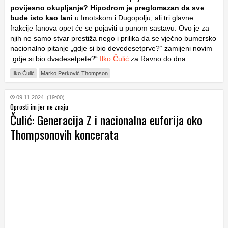
povijesno okupljanje? Hipodrom je preglomazan da sve
bude isto kao lani
u Imotskom i Dugopolju, ali tri glavne
frakcije fanova opet će se pojaviti u punom sastavu. Ovo je za
njih ne samo stvar prestiža nego i prilika da se vječno bumersko
nacionalno pitanje „gdje si bio devedesetprve?“ zamijeni novim
„gdje si bio dvadesetpete?“
Ilko Čulić
za Ravno do dna
Ilko Čulić
Marko Perković Thompson
09.11.2024. (19:00)
Oprosti im jer ne znaju
Čulić: Generacija Z i nacionalna euforija oko
Thompsonovih koncerata