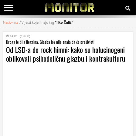
Naslovnica
/
Vijesti koje imaju tag
"Ilko Čulić"
KATEGORIJE
14.01. (19:00)
Droga je bila ilegalna. Glazba još nije znala da će preživjeti
HRVATSKI
Od LSD-a do rock himni: kako su halucinogeni
WEB
oblikovali psihodeličnu glazbu i kontrakulturu