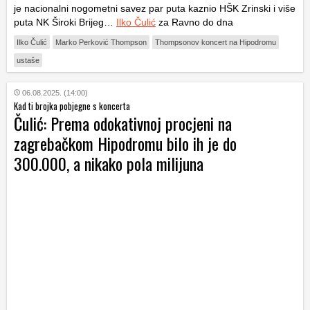
je nacionalni nogometni savez par puta kaznio HŠK Zrinski i više
puta NK Široki Brijeg…
Ilko Čulić
za Ravno do dna
Ilko Čulić
Marko Perković Thompson
Thompsonov koncert na Hipodromu
ustaše
06.08.2025. (14:00)
Kad ti brojka pobjegne s koncerta
Čulić: Prema odokativnoj procjeni na
zagrebačkom Hipodromu bilo ih je do
300.000, a nikako pola milijuna