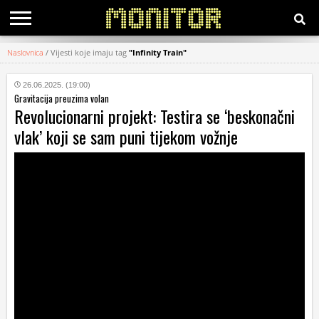
Naslovnica
/
Vijesti koje imaju tag
"Infinity Train"
KATEGORIJE
26.06.2025. (19:00)
Gravitacija preuzima volan
HRVATSKI
Revolucionarni projekt: Testira se ‘beskonačni
WEB
vlak’ koji se sam puni tijekom vožnje