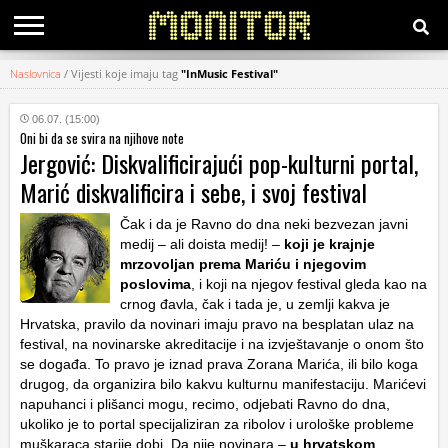
Naslovnica
/
Vijesti koje imaju tag
"InMusic Festival"
KATEGORIJE
06.07. (15:00)
Oni bi da se svira na njihove note
HRVATSKI
Jergović: Diskvalificirajući pop-kulturni portal,
WEB
Marić diskvalificira i sebe, i svoj festival
Čak i da je Ravno do dna neki bezvezan javni
medij – ali doista medij! –
koji je krajnje
mrzovoljan prema Mariću i njegovim
poslovima
, i koji na njegov festival gleda kao na
crnog đavla, čak i tada je, u zemlji kakva je
Hrvatska, pravilo da novinari imaju pravo na besplatan ulaz na
festival, na novinarske akreditacije i na izvještavanje o onom što
se događa. To pravo je iznad prava Zorana Marića, ili bilo koga
drugog, da organizira bilo kakvu kulturnu manifestaciju. Marićevi
napuhanci i plišanci mogu, recimo, odjebati Ravno do dna,
ukoliko je to portal specijaliziran za ribolov i urološke probleme
muškaraca starije dobi. Da nije novinara –
u hrvatskom