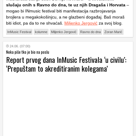
slučaju onih s Ravno do dna, te uz njih Dragaša i Horvata
–
mogao bi INmusic festival biti manifestacija razbrojavanja
brojlera u megakokošinjcu, a ne glazbeni događaj. Baš moraš
biti idiot, pa da to ne shvaćaš.
Miljenko Jergović
za svoj blog.
InMusic Festival
kolumne
Miljenko Jergović
Ravno do dna
Zoran Marić
24.06. (07:00)
Neka piše tko je bio na poslu
Report prvog dana InMusic Festivala ‘u civilu’:
‘Prepuštam to akreditiranim kolegama’