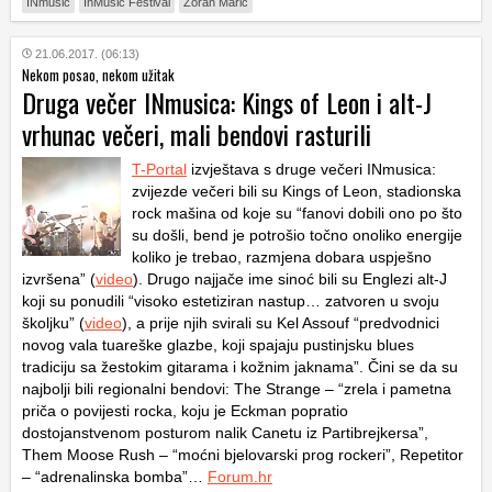
INmusic
InMusic Festival
Zoran Marić
21.06.2017. (06:13)
Nekom posao, nekom užitak
Druga večer INmusica: Kings of Leon i alt-J
vrhunac večeri, mali bendovi rasturili
T-Portal
izvještava s druge večeri INmusica:
zvijezde večeri bili su Kings of Leon, stadionska
rock mašina od koje su “fanovi dobili ono po što
su došli, bend je potrošio točno onoliko energije
koliko je trebao, razmjena dobara uspješno
izvršena” (
video
). Drugo najjače ime sinoć bili su Englezi alt-J
koji su ponudili “visoko estetiziran nastup… zatvoren u svoju
školjku” (
video
), a prije njih svirali su Kel Assouf “predvodnici
novog vala tuareške glazbe, koji spajaju pustinjsku blues
tradiciju sa žestokim gitarama i kožnim jaknama”. Čini se da su
najbolji bili regionalni bendovi: The Strange – “zrela i pametna
priča o povijesti rocka, koju je Eckman popratio
dostojanstvenom posturom nalik Canetu iz Partibrejkersa”,
Them Moose Rush – “moćni bjelovarski prog rockeri”, Repetitor
– “adrenalinska bomba”…
Forum.hr