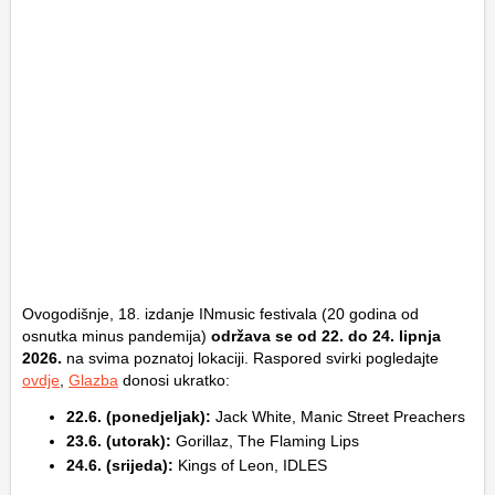
Ovogodišnje, 18. izdanje INmusic festivala (20 godina od
osnutka minus pandemija)
održava se od 22. do 24. lipnja
2026.
na svima poznatoj lokaciji. Raspored svirki pogledajte
ovdje
,
Glazba
donosi ukratko:
22.6. (ponedjeljak):
Jack White, Manic Street Preachers
23.6. (utorak):
Gorillaz, The Flaming Lips
24.6. (srijeda):
Kings of Leon, IDLES