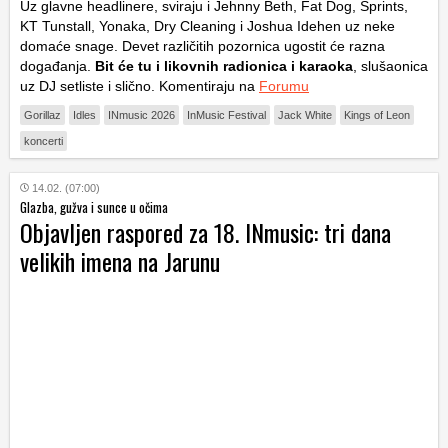
Uz glavne headlinere, sviraju i Jehnny Beth, Fat Dog, Sprints,
KT Tunstall, Yonaka, Dry Cleaning i Joshua Idehen uz neke
domaće snage. Devet različitih pozornica ugostit će razna
događanja.
Bit će tu i likovnih radionica i karaoka
, slušaonica
uz DJ setliste i slično. Komentiraju na
Forumu
Gorillaz
Idles
INmusic 2026
InMusic Festival
Jack White
Kings of Leon
koncerti
14.02. (07:00)
Glazba, gužva i sunce u očima
Objavljen raspored za 18. INmusic: tri dana
velikih imena na Jarunu