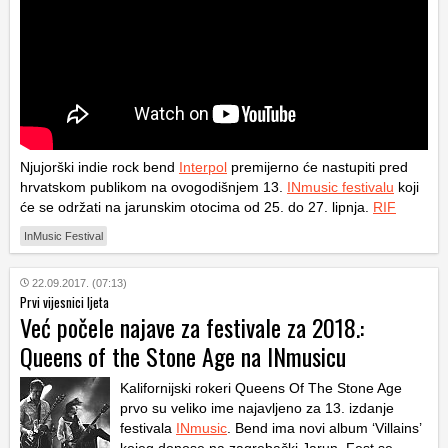
Njujorški indie rock bend
Interpol
premijerno će nastupiti pred
hrvatskom publikom na ovogodišnjem 13.
INmusic festivalu
koji
će se održati na jarunskim otocima od 25. do 27. lipnja.
RIF
InMusic Festival
22.09.2017. (07:13)
Prvi vijesnici ljeta
Već počele najave za festivale za 2018.:
Queens of the Stone Age na INmusicu
Kalifornijski rokeri Queens Of The Stone Age
prvo su veliko ime najavljeno za 13. izdanje
festivala
INmusic
. Bend ima novi album ‘Villains’
kojeg donose na zagrebački Jarun. Fest se