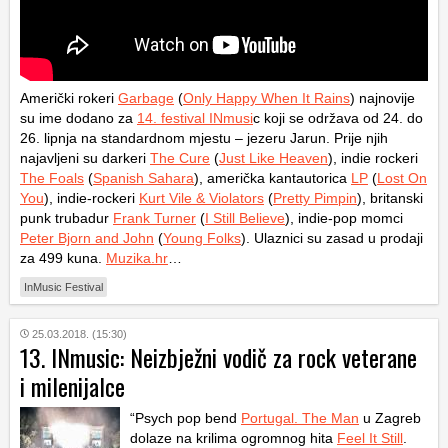
Američki rokeri
Garbage
(
Only Happy When It Rains
) najnovije
su ime dodano za
14. festival INmusi
c koji se održava od 24. do
26. lipnja na standardnom mjestu – jezeru Jarun. Prije njih
najavljeni su darkeri
The Cure
(
Just Like Heaven
), indie rockeri
The Foals
(
Spanish Sahara
), američka kantautorica
LP
(
Lost On
You
), indie-rockeri
Kurt Vile & Violators
(
Pretty Pimpin
), britanski
punk trubadur
Frank Turner
(
I Still Believe
), indie-pop momci
Peter Bjorn and John
(
Young Folks
). Ulaznici su zasad u prodaji
za 499 kuna.
Muzika.hr
…
InMusic Festival
25.03.2018. (15:30)
13. INmusic: Neizbježni vodič za rock veterane
i milenijalce
“Psych pop bend
Portugal. The Man
u Zagreb
dolaze na krilima ogromnog hita
Feel It Still
.