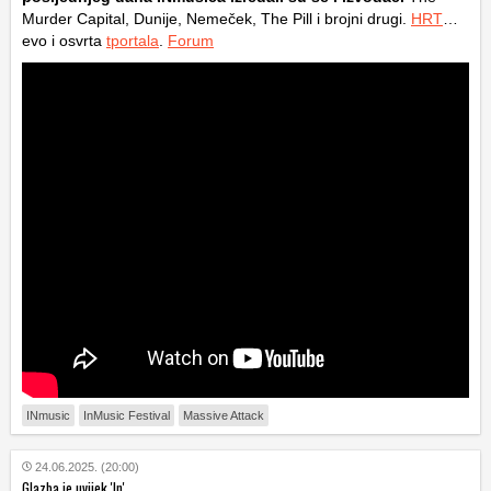
Murder Capital, Dunije, Nemeček, The Pill i brojni drugi.
HRT
…
evo i osvrta
tportala
.
Forum
INmusic
InMusic Festival
Massive Attack
24.06.2025. (20:00)
Glazba je uvijek 'In'