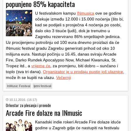
popunjeno 85% kapaciteta
U festivalskom kampu
INmusica
ove se godine
očekuje između 12.000 i 15.000 noćenja (što bi,
kad se podijeli s prosječna 4 noćenja po osobi,
dalo oko 3 tisuće ljudi), dok je trenutno u
Zagrebu rezervirano 86% smještajnih jedinica.
Uz procijenjenu potrošnju od 100 eura dnevno proizlazi da će
INmusic festival gradu Zagrebu generirati prihod od oko 10
milijuna eura. Nastupi počinju u 16.45, danas sviraju Arcade
Fire, Darko Rundek Apocalypso Now, Michael Kiwanuka, St.
Tropez itd., a
vrijeme će
, za promjenu, biti dobro – sunčano i
toplo (sva tri dana).
Organizator je u prodaju pustio još ulaznice
,
može ih se kupiti na ulazu.
Večernji
InMusic Festival
ljetni festivali
10.11.2016. (16:17)
Orkestar za plesanja i provode
Arcade Fire dolaze na INmusic
Kanadski indie rokeri Arcade Fire dolaze iduće
godine u Zagreb gdje će nastupiti na festivalu