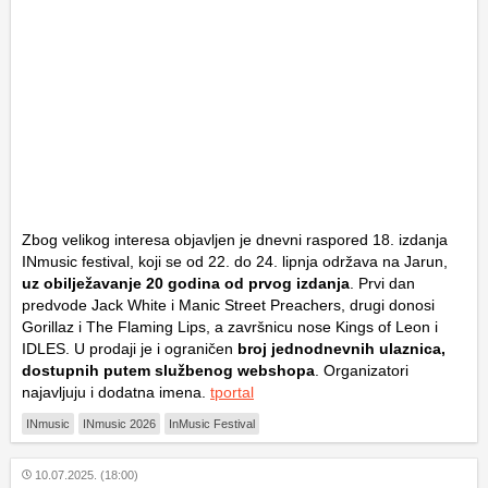
Zbog velikog interesa objavljen je dnevni raspored 18. izdanja
INmusic festival, koji se od 22. do 24. lipnja održava na Jarun,
uz obilježavanje 20 godina od prvog izdanja
. Prvi dan
predvode Jack White i Manic Street Preachers, drugi donosi
Gorillaz i The Flaming Lips, a završnicu nose Kings of Leon i
IDLES. U prodaji je i ograničen
broj jednodnevnih ulaznica,
dostupnih putem službenog webshopa
. Organizatori
najavljuju i dodatna imena.
tportal
INmusic
INmusic 2026
InMusic Festival
10.07.2025. (18:00)