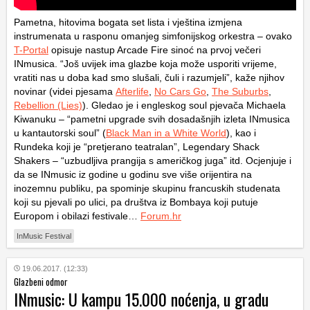
Pametna, hitovima bogata set lista i vještina izmjena
instrumenata u rasponu omanjeg simfonijskog orkestra – ovako
T-Portal
opisuje nastup Arcade Fire sinoć na prvoj večeri
INmusica. “Još uvijek ima glazbe koja može usporiti vrijeme,
vratiti nas u doba kad smo slušali, čuli i razumjeli”, kaže njihov
novinar (videi pjesama
Afterlife
,
No Cars Go
,
The Suburbs
,
Rebellion (Lies)
). Gledao je i engleskog soul pjevača Michaela
Kiwanuku – “pametni upgrade svih dosadašnjih izleta INmusica
u kantautorski soul” (
Black Man in a White World
), kao i
Rundeka koji je “pretjerano teatralan”, Legendary Shack
Shakers – “uzbudljiva prangija s američkog juga” itd. Ocjenjuje i
da se INmusic iz godine u godinu sve više orijentira na
inozemnu publiku, pa spominje skupinu francuskih studenata
koji su pjevali po ulici, pa društva iz Bombaya koji putuje
Europom i obilazi festivale…
Forum.hr
InMusic Festival
19.06.2017. (12:33)
Glazbeni odmor
INmusic: U kampu 15.000 noćenja, u gradu