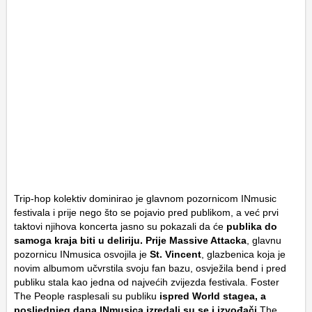
Trip-hop kolektiv dominirao je glavnom pozornicom INmusic
festivala i prije nego što se pojavio pred publikom, a već prvi
taktovi njihova koncerta jasno su pokazali da će
publika do
samoga kraja biti u deliriju. Prije Massive Attacka
, glavnu
pozornicu INmusica osvojila je
St. Vincent
, glazbenica koja je
novim albumom učvrstila svoju fan bazu, osvježila bend i pred
publiku stala kao jedna od najvećih zvijezda festivala. Foster
The People rasplesali su publiku
ispred World stagea, a
posljednjeg dana INmusica izredali su se i izvođači
The