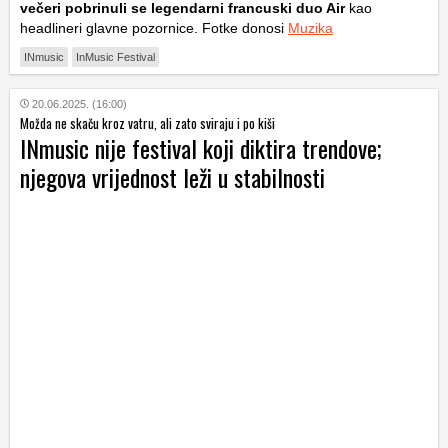
večeri pobrinuli se legendarni francuski duo Air
kao
headlineri glavne pozornice. Fotke donosi
Muzika
INmusic
InMusic Festival
20.06.2025. (16:00)
Možda ne skaču kroz vatru, ali zato sviraju i po kiši
INmusic nije festival koji diktira trendove;
njegova vrijednost leži u stabilnosti