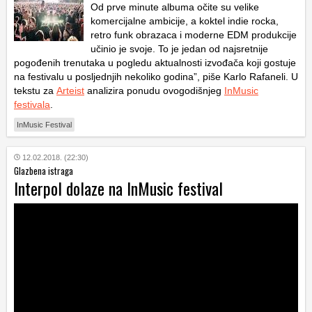
Od prve minute albuma očite su velike
komercijalne ambicije, a koktel indie rocka,
retro funk obrazaca i moderne EDM produkcije
učinio je svoje. To je jedan od najsretnije
pogođenih trenutaka u pogledu aktualnosti izvođača koji gostuje
na festivalu u posljednjih nekoliko godina”, piše Karlo Rafaneli. U
tekstu za
Arteist
analizira ponudu ovogodišnjeg
InMusic
festivala
.
InMusic Festival
12.02.2018. (22:30)
Glazbena istraga
Interpol dolaze na InMusic festival