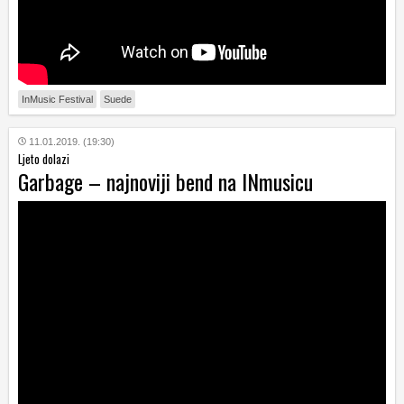
InMusic Festival
Suede
11.01.2019. (19:30)
Ljeto dolazi
Garbage – najnoviji bend na INmusicu