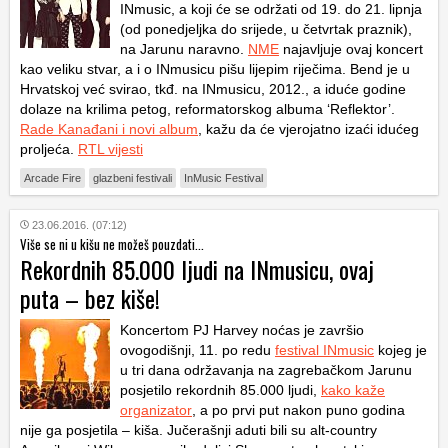
INmusic, a koji će se održati od 19. do 21. lipnja
(od ponedjeljka do srijede, u četvrtak praznik),
na Jarunu naravno.
NME
najavljuje ovaj koncert
kao veliku stvar, a i o INmusicu pišu lijepim riječima. Bend je u
Hrvatskoj već svirao, tkđ. na INmusicu, 2012., a iduće godine
dolaze na krilima petog, reformatorskog albuma ‘Reflektor’.
Rade Kanađani i novi album
, kažu da će vjerojatno izaći idućeg
proljeća.
RTL vijesti
Arcade Fire
glazbeni festivali
InMusic Festival
23.06.2016. (07:12)
Više se ni u kišu ne možeš pouzdati...
Rekordnih 85.000 ljudi na INmusicu, ovaj
puta – bez kiše!
Koncertom PJ Harvey noćas je završio
ovogodišnji, 11. po redu
festival INmusic
kojeg je
u tri dana održavanja na zagrebačkom Jarunu
posjetilo rekordnih 85.000 ljudi,
kako kaže
organizator
, a po prvi put nakon puno godina
nije ga posjetila – kiša. Jučerašnji aduti bili su alt-country