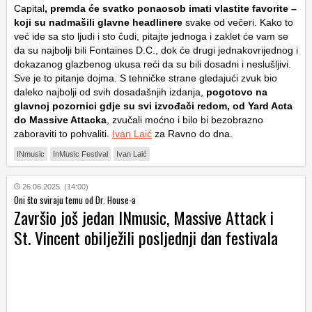
Capital
, premda će svatko ponaosob imati vlastite favorite –
koji su nadmašili glavne headlinere
svake od večeri. Kako to
već ide sa sto ljudi i sto čudi, pitajte jednoga i zaklet će vam se
da su najbolji bili Fontaines D.C., dok će drugi jednakovrijednog i
dokazanog glazbenog ukusa reći da su bili dosadni i neslušljivi.
Sve je to pitanje dojma. S tehničke strane gledajući zvuk bio
daleko najbolji od svih dosadašnjih izdanja,
pogotovo na
glavnoj pozornici gdje su svi izvođači redom, od Yard Acta
do Massive Attacka
, zvučali moćno i bilo bi bezobrazno
zaboraviti to pohvaliti.
Ivan Laić
za Ravno do dna.
INmusic
InMusic Festival
Ivan Laić
26.06.2025. (14:00)
Oni što sviraju temu od Dr. House-a
Završio još jedan INmusic, Massive Attack i
St. Vincent obilježili posljednji dan festivala