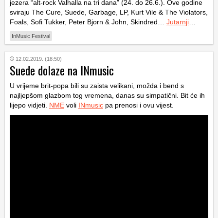
jezera “alt-rock Valhalla na tri dana” (24. do 26.6.). Ove godine
sviraju The Cure, Suede, Garbage, LP, Kurt Vile & The Violators,
Foals, Sofi Tukker, Peter Bjorn & John, Skindred…
Jutarnji
…
InMusic Festival
12.02.2019. (18:50)
Suede dolaze na INmusic
U vrijeme brit-popa bili su zaista velikani, možda i bend s
najljepšom glazbom tog vremena, danas su simpatični. Bit će ih
lijepo vidjeti.
NME
voli
INmusic
pa prenosi i ovu vijest.