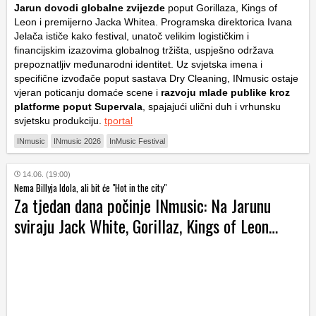
Jarun dovodi globalne zvijezde
poput Gorillaza, Kings of
Leon i premijerno Jacka Whitea. Programska direktorica Ivana
Jelača ističe kako festival, unatoč velikim logističkim i
financijskim izazovima globalnog tržišta, uspješno održava
prepoznatljiv međunarodni identitet. Uz svjetska imena i
specifične izvođače poput sastava Dry Cleaning, INmusic ostaje
vjeran poticanju domaće scene i
razvoju mlade publike kroz
platforme poput Supervala
, spajajući ulični duh i vrhunsku
svjetsku produkciju.
tportal
INmusic
INmusic 2026
InMusic Festival
14.06. (19:00)
Nema Billyja Idola, ali bit će "Hot in the city"
Za tjedan dana počinje INmusic: Na Jarunu
sviraju Jack White, Gorillaz, Kings of Leon…