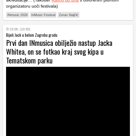
akreditacije… (Također
Ravno do dna
s otvorenim pismom
organizatoru uoči festivala)
INmusic 2026
InMusic Festival
Zoran Stajčić
23.06. (10:30)
Bijeli Jack u belom Zagrebu gradu
Prvi dan INmusica obilježio nastup Jacka
Whitea, on se fotkao kraj svog kipa u
Tematskom parku