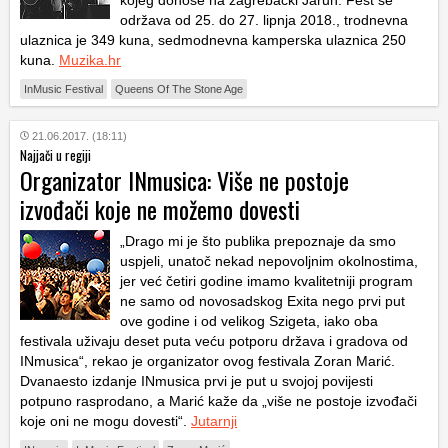
održava od 25. do 27. lipnja 2018., trodnevna
ulaznica je 349 kuna, sedmodnevna kamperska ulaznica 250
kuna.
Muzika.hr
InMusic Festival
Queens Of The Stone Age
21.06.2017. (18:11)
Najjači u regiji
Organizator INmusica: Više ne postoje
izvođači koje ne možemo dovesti
„Drago mi je što publika prepoznaje da smo
uspjeli, unatoč nekad nepovoljnim okolnostima,
jer već četiri godine imamo kvalitetniji program
ne samo od novosadskog Exita nego prvi put
ove godine i od velikog Szigeta, iako oba
festivala uživaju deset puta veću potporu država i gradova od
INmusica“, rekao je organizator ovog festivala Zoran Marić.
Dvanaesto izdanje INmusica prvi je put u svojoj povijesti
potpuno rasprodano, a Marić kaže da „više ne postoje izvođači
koje oni ne mogu dovesti“.
Jutarnji