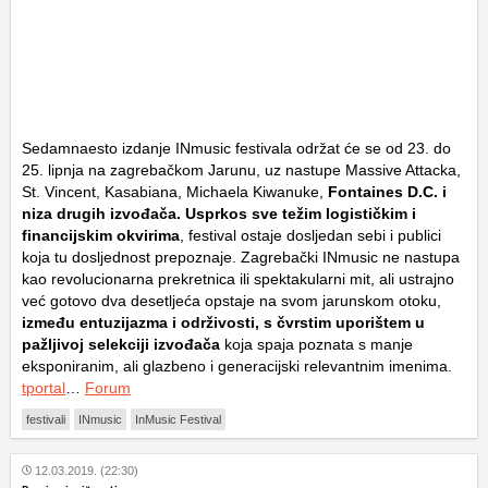
Sedamnaesto izdanje INmusic festivala održat će se od 23. do
25. lipnja na zagrebačkom Jarunu, uz nastupe Massive Attacka,
St. Vincent, Kasabiana, Michaela Kiwanuke,
Fontaines D.C. i
niza drugih izvođača. Usprkos sve težim logističkim i
financijskim okvirima
, festival ostaje dosljedan sebi i publici
koja tu dosljednost prepoznaje. Zagrebački INmusic ne nastupa
kao revolucionarna prekretnica ili spektakularni mit, ali ustrajno
već gotovo dva desetljeća opstaje na svom jarunskom otoku,
između entuzijazma i održivosti, s čvrstim uporištem u
pažljivoj selekciji izvođača
koja spaja poznata s manje
eksponiranim, ali glazbeno i generacijski relevantnim imenima.
tportal
…
Forum
festivali
INmusic
InMusic Festival
12.03.2019. (22:30)