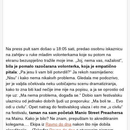
Na press pult sam došao u 18:05 sati, predao osobnu iskaznicu
na zahtjev u ruke mladim volonterkama koje su potom na
ekranu bezuspješno tražile moje ime. „Joj, nema vas, nažalost“,
bila je pomalo razočarana volonterka, koja je empatično
pitala
: „Pa jesu li vam bili potvrdili?“ Ja rekoh nasmiješeno:
„Nisu“ i kako nema nikakvih problema. Gledala me podozrivo,
jer je valjda očekivala neku uobičajenu scenu dramatiziranja,
kako to zna biti kad nečije ime nije na popisu, a ja se oprostio od
nje uz: „Ma nema problema, događa se.“ Dobio sam festivalsku
ulaznicu od jednako dobrih ljudi uz preporuku: „Ma boli te… Evo
odi u civilu“. Opet natrag do festivalskog ulaza i eto me „u civilu“
na festivalu,
taman na sam početak Manic Street Preachersa
na Mainu. Kako je bilo? Ne znam, prepuštam to akreditiranim
kolegama…. Ekipa iz
Ravno do dna
nakon što nije dobila