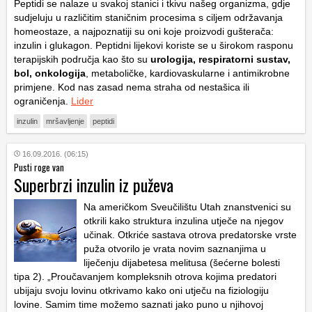
Peptidi se nalaze u svakoj stanici i tkivu našeg organizma, gdje
sudjeluju u različitim staničnim procesima s ciljem održavanja
homeostaze, a najpoznatiji su oni koje proizvodi gušterača:
inzulin i glukagon. Peptidni lijekovi koriste se u širokom rasponu
terapijskih područja kao što su
urologija, respiratorni sustav,
bol, onkologija
, metaboličke, kardiovaskularne i antimikrobne
primjene. Kod nas zasad nema straha od nestašica ili
ograničenja.
Lider
inzulin
mršavljenje
peptidi
16.09.2016. (06:15)
Pusti roge van
Superbrzi inzulin iz puževa
Na američkom Sveučilištu Utah znanstvenici su
otkrili kako struktura inzulina utječe na njegov
učinak. Otkriće sastava otrova predatorske vrste
puža otvorilo je vrata novim saznanjima u
liječenju dijabetesa melitusa (šećerne bolesti
tipa 2). „Proučavanjem kompleksnih otrova kojima predatori
ubijaju svoju lovinu otkrivamo kako oni utječu na fiziologiju
lovine. Samim time možemo saznati jako puno u njihovoj