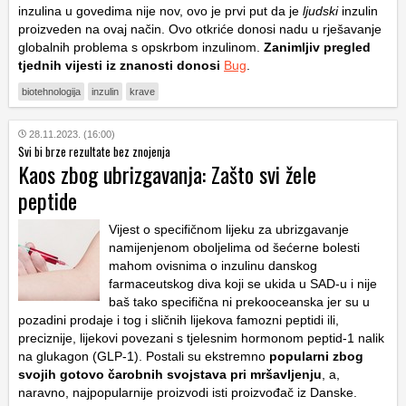
inzulina u govedima nije nov, ovo je prvi put da je
ljudski
inzulin
proizveden na ovaj način. Ovo otkriće donosi nadu u rješavanje
globalnih problema s opskrbom inzulinom.
Zanimljiv pregled
tjednih vijesti iz znanosti donosi
Bug
.
biotehnologija
inzulin
krave
28.11.2023. (16:00)
Svi bi brze rezultate bez znojenja
Kaos zbog ubrizgavanja: Zašto svi žele
peptide
Vijest o specifičnom lijeku za ubrizgavanje
namijenjenom oboljelima od šećerne bolesti
mahom ovisnima o inzulinu danskog
farmaceutskog diva koji se ukida u SAD-u i nije
baš tako specifična ni prekooceanska jer su u
pozadini prodaje i tog i sličnih lijekova famozni peptidi ili,
preciznije, lijekovi povezani s tjelesnim hormonom peptid-1 nalik
na glukagon (GLP-1). Postali su ekstremno
popularni zbog
svojih gotovo čarobnih svojstava pri mršavljenju
, a,
naravno, najpopularnije proizvodi isti proizvođač iz Danske.