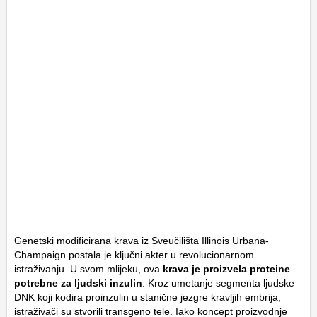
Genetski modificirana krava iz Sveučilišta Illinois Urbana-
Champaign postala je ključni akter u revolucionarnom
istraživanju. U svom mlijeku, ova
krava je proizvela proteine
potrebne za ljudski inzulin
. Kroz umetanje segmenta ljudske
DNK koji kodira proinzulin u stanične jezgre kravljih embrija,
istraživači su stvorili transgeno tele. Iako koncept proizvodnje