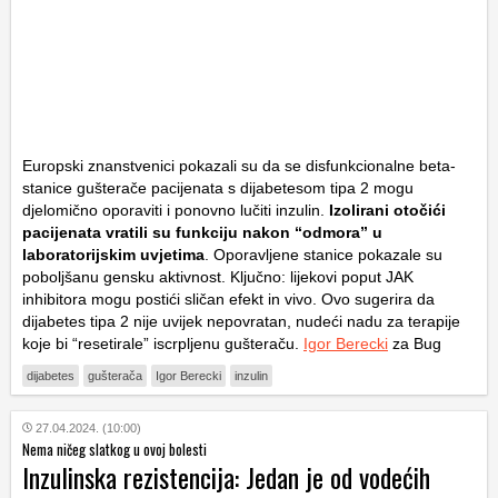
Europski znanstvenici pokazali su da se disfunkcionalne beta-
stanice gušterače pacijenata s dijabetesom tipa 2 mogu
djelomično oporaviti i ponovno lučiti inzulin.
Izolirani otočići
pacijenata vratili su funkciju nakon “odmora” u
laboratorijskim uvjetima
. Oporavljene stanice pokazale su
poboljšanu gensku aktivnost. Ključno: lijekovi poput JAK
inhibitora mogu postići sličan efekt
in vivo
. Ovo sugerira da
dijabetes tipa 2 nije uvijek nepovratan, nudeći nadu za terapije
koje bi “resetirale” iscrpljenu gušteraču.
Igor Berecki
za Bug
dijabetes
gušterača
Igor Berecki
inzulin
27.04.2024. (10:00)
Nema ničeg slatkog u ovoj bolesti
Inzulinska rezistencija: Jedan je od vodećih