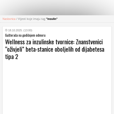
Naslovnica
/
Vijesti koje imaju tag
"inzulin"
KATEGORIJE
18.10.2025. (13:00)
Gušterača na godišnjem odmoru
HRVATSKI
Wellness za inzulinske tvornice: Znanstvenici
WEB
“oživjeli” beta-stanice oboljelih od dijabetesa
tipa 2