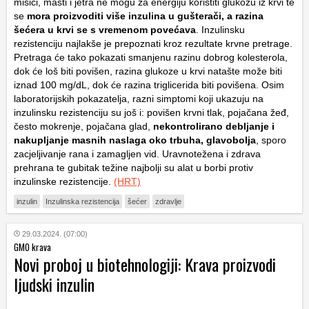
mišići, masti i jetra ne mogu za energiju koristiti glukozu iz krvi te
se
mora proizvoditi više inzulina u gušterači, a razina
šećera u krvi se s vremenom povećava
. Inzulinsku
rezistenciju najlakše je prepoznati kroz rezultate krvne pretrage.
Pretraga će tako pokazati smanjenu razinu dobrog kolesterola,
dok će loš biti povišen, razina glukoze u krvi natašte može biti
iznad 100 mg/dL, dok će razina triglicerida biti povišena. Osim
laboratorijskih pokazatelja, razni simptomi koji ukazuju na
inzulinsku rezistenciju su još i: povišen krvni tlak, pojačana žeđ,
često mokrenje, pojačana glad,
nekontrolirano debljanje i
nakupljanje masnih naslaga oko trbuha, glavobolja
, sporo
zacjeljivanje rana i zamagljen vid. Uravnotežena i zdrava
prehrana te gubitak težine najbolji su alat u borbi protiv
inzulinske rezistencije.
(HRT)
inzulin
Inzulinska rezistencija
šećer
zdravlje
29.03.2024. (07:00)
GMO krava
Novi proboj u biotehnologiji: Krava proizvodi
ljudski inzulin