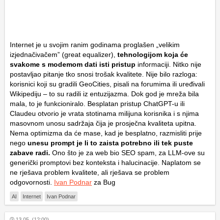
Internet je u svojim ranim godinama proglašen „velikim
izjednačivačem” (great equalizer),
tehnologijom koja će
svakome s modemom dati isti pristup
informaciji. Nitko nije
postavljao pitanje tko snosi trošak kvalitete. Nije bilo razloga:
korisnici koji su gradili GeoCities, pisali na forumima ili uređivali
Wikipediju – to su radili iz entuzijazma. Dok god je mreža bila
mala, to je funkcioniralo. Besplatan pristup ChatGPT-u ili
Claudeu otvorio je vrata stotinama milijuna korisnika i s njima
masovnom unosu sadržaja čija je prosječna kvaliteta upitna.
Nema optimizma da će mase, kad je besplatno, razmisliti prije
nego
unesu prompt je li to zaista potrebno ili tek puste
zabave radi.
Ono što je za web bio SEO spam, za LLM-ove su
generički promptovi bez konteksta i halucinacije. Naplatom se
ne rješava problem kvalitete, ali rješava se problem
odgovornosti.
Ivan Podnar
za Bug
AI
Internet
Ivan Podnar
13.05. (12:00)