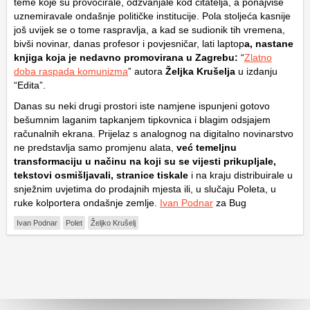
teme koje su provocirale, odzvanjale kod čitatelja, a ponajviše
uznemiravale ondašnje političke institucije. Pola stoljeća kasnije
još uvijek se o tome raspravlja, a kad se sudionik tih vremena,
bivši novinar, danas profesor i povjesničar, lati laptop
a, nastane
knjiga koja je nedavno promovirana u Zagrebu:
“
Zlatno
doba raspada komunizma
” autora
Željka Krušelja
u izdanju
“Edita”.
Danas su neki drugi prostori iste namjene ispunjeni gotovo
bešumnim laganim tapkanjem tipkovnica i blagim odsjajem
računalnih ekrana. Prijelaz s analognog na digitalno novinarstvo
ne predstavlja samo promjenu alata,
već temeljnu
transformaciju u načinu na koji su se vijesti prikupljale,
tekstovi osmišljavali, stranice tiskale
i na kraju distribuirale u
snježnim uvjetima do prodajnih mjesta ili, u slučaju Poleta, u
ruke kolportera ondašnje zemlje.
Ivan Podnar
za Bug
Ivan Podnar
Polet
Željko Krušelj