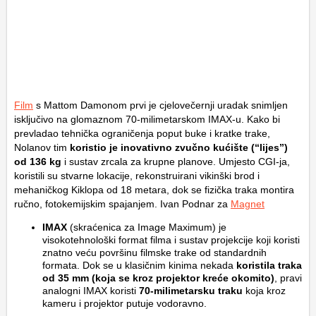
Film
s Mattom Damonom prvi je cjelovečernji uradak snimljen
isključivo na glomaznom 70-milimetarskom IMAX-u. Kako bi
prevladao tehnička ograničenja poput buke i kratke trake,
Nolanov tim
koristio je inovativno zvučno kućište (“lijes”)
od 136 kg
i sustav zrcala za krupne planove. Umjesto CGI-ja,
koristili su stvarne lokacije, rekonstruirani vikinški brod i
mehaničkog Kiklopa od 18 metara, dok se fizička traka montira
ručno, fotokemijskim spajanjem. Ivan Podnar za
Magnet
IMAX
(skraćenica za
Image Maximum
) je
visokotehnološki format filma i sustav projekcije koji koristi
znatno veću površinu filmske trake od standardnih
formata. Dok se u klasičnim kinima nekada
koristila traka
od 35 mm (koja se kroz projektor kreće okomito)
, pravi
analogni IMAX koristi
70-milimetarsku traku
koja kroz
kameru i projektor putuje vodoravno.