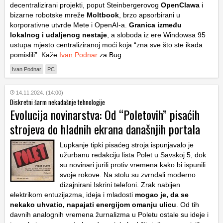
decentralizirani projekti, poput Steinbergerovog
OpenClawa
i
bizarne robotske mreže
Moltbook
, brzo apsorbirani u
korporativne utvrde Mete i OpenAI-a.
Granica između
lokalnog i udaljenog nestaje
, a sloboda iz ere Windowsa 95
ustupa mjesto centraliziranoj moći koja “zna sve što ste ikada
pomislili”. Kaže
Ivan Podnar
za Bug
Ivan Podnar
PC
14.11.2024. (14:00)
Diskretni šarm nekadašnje tehnologije
Evolucija novinarstva: Od “Poletovih” pisaćih
strojeva do hladnih ekrana današnjih portala
Lupkanje tipki pisaćeg stroja ispunjavalo je
užurbanu redakciju lista Polet u Savskoj 5, dok
su novinari jurili protiv vremena kako bi ispunili
svoje rokove. Na stolu su zvrndali moderno
dizajnirani Iskrini telefoni. Zrak nabijen
elektrikom entuzijazma, ideja i mladosti
mogao je, da se
nekako uhvatio, napajati energijom omanju ulicu
. Od tih
davnih analognih vremena žurnalizma u Poletu ostale su ideje i