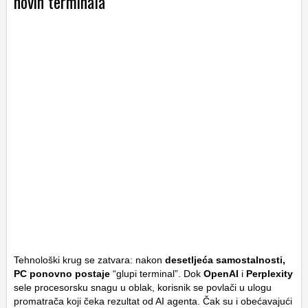
novih terminala
Tehnološki krug se zatvara: nakon
desetljeća samostalnosti,
PC ponovno postaje
“glupi terminal”. Dok
OpenAI
i
Perplexity
sele procesorsku snagu u oblak, korisnik se povlači u ulogu
promatrača koji čeka rezultat od AI agenta. Čak su i obećavajući