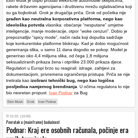
Elon Musk je uspio prodati električne automobile skepticima,
rakete državnim agencijama i društvenu mrežu oglašivačima koji
su ga bojkotirali. Grok je drugačija priča. Grok od početka nije
građen kao neutralna korporativna platforma, nego kao
ideološka potvrda
vlasnika: obećanje “nesputane” umjetne
inteligencije, manje moderacije, otpor “woke cenzuri”. Dobio je
prepoznatljiv “spicy mode”, način rada koji dopušta sadržaje
koje konkurentske platforme blokiraju. Kad je dobio mogućnost
generiranja slika, u samo 11 dana dogodio se pokop: Model je
generirao oko 4,4 milijuna slika, od čega 1,8 milijuna
seksualiziranih prikaza žena i otprilike 23.000 prikaza djece.
Regulatori u Europi brzo su reagirali: istrage, zahtjevi za
dokumentacijom, privremena ograničenja pristupa. Priča se nije
tretirala kao
izolirani tehnički bug, nego kao logična
posljedica namjernog brendiranja
. U očima regulatora to nije
bio nesretan propust.
Ivan Podnar
za Bug
Elon Musk
Grok
Ivan Podnar
22.03. (19:00)
Povratak u (mainframe) budućnost
Podnar: Kraj ere osobnih računala, počinje era