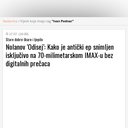
Naslovnica
/
Vijesti koje imaju tag
"Ivan Podnar"
KATEGORIJE
17.07. (16:00)
Stare dobre škare i ljepilo
HRVATSKI
Nolanov ‘Odisej’: Kako je antički ep snimljen
WEB
isključivo na 70-milimetarskom IMAX-u bez
digitalnih prečaca