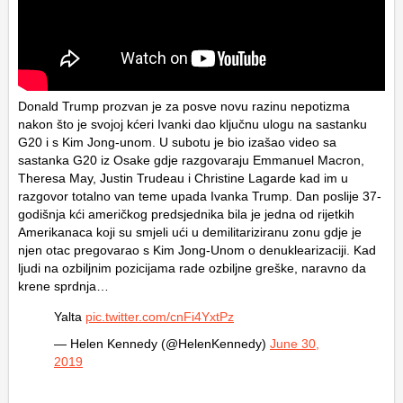
Donald Trump prozvan je za posve novu razinu nepotizma
nakon što je svojoj kćeri Ivanki dao ključnu ulogu na sastanku
G20 i s Kim Jong-unom. U subotu je bio izašao video sa
sastanka G20 iz Osake gdje razgovaraju Emmanuel Macron,
Theresa May, Justin Trudeau i Christine Lagarde kad im u
razgovor totalno van teme upada Ivanka Trump. Dan poslije 37-
godišnja kći američkog predsjednika bila je jedna od rijetkih
Amerikanaca koji su smjeli ući u demilitariziranu zonu gdje je
njen otac pregovarao s Kim Jong-Unom o denuklearizaciji. Kad
ljudi na ozbiljnim pozicijama rade ozbiljne greške, naravno da
krene sprdnja…
Yalta
pic.twitter.com/cnFi4YxtPz
— Helen Kennedy (@HelenKennedy)
June 30,
2019