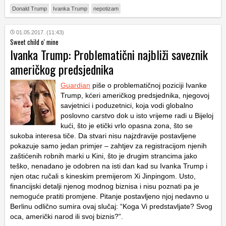
Donald Trump
Ivanka Trump
nepotizam
01.05.2017. (11:43)
Sweet child o' mine
Ivanka Trump: Problematični najbliži saveznik
američkog predsjednika
Guardian
piše o problematičnoj poziciji Ivanke
Trump, kćeri američkog predsjednika, njegovoj
savjetnici i poduzetnici, koja vodi globalno
poslovno carstvo dok u isto vrijeme radi u Bijeloj
kući, što je etički vrlo opasna zona, što se
sukoba interesa tiče. Da stvari nisu najzdravije postavljene
pokazuje samo jedan primjer – zahtjev za registracijom njenih
zaštićenih robnih marki u Kini, što je drugim strancima jako
teško, nenadano je odobren na isti dan kad su Ivanka Trump i
njen otac ručali s kineskim premijerom Xi Jinpingom. Usto,
financijski detalji njenog modnog biznisa i nisu poznati pa je
nemoguće pratiti promjene. Pitanje postavljeno njoj nedavno u
Berlinu odlično sumira ovaj slučaj: “Koga Vi predstavljate? Svog
oca, američki narod ili svoj biznis?”.