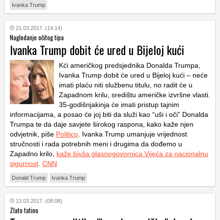
Ivanka Trump
21.03.2017. (14:14)
Nagledanje očitog tipa
Ivanka Trump dobit će ured u Bijeloj kući
Kći američkog predsjednika Donalda Trumpa,
Ivanka Trump dobit će ured u Bijeloj kući – neće
imati plaću niti službenu titulu, no radit će u
Zapadnom krilu, središtu američke izvršne vlasti.
35-godišnjakinja će imati pristup tajnim
informacijama, a posao će joj biti da služi kao “uši i oči” Donalda
Trumpa te da daje savjete širokog raspona, kako kaže njen
odvjetnik, piše
Politico
. Ivanka Trump umanjuje vrijednost
stručnosti i rada potrebnih meni i drugima da dođemo u
Zapadno krilo,
kaže bivša glasnogovornica Vijeća za nacionalnu
sigurnost
.
CNN
Donald Trump
Ivanka Trump
13.03.2017. (08:08)
Zlato tatino