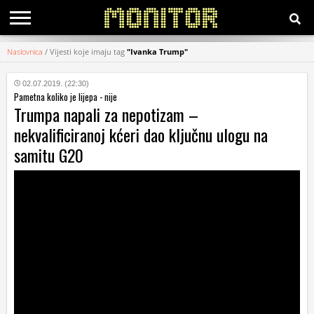
Naslovnica
/
Vijesti koje imaju tag
"Ivanka Trump"
KATEGORIJE
02.07.2019. (22:30)
Pametna koliko je lijepa - nije
HRVATSKI
Trumpa napali za nepotizam –
WEB
nekvalificiranoj kćeri dao ključnu ulogu na
samitu G20