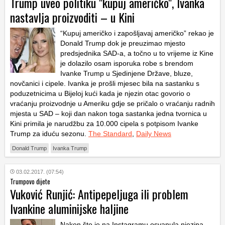
Trump uveo politiku "kupuj američko", Ivanka
nastavlja proizvoditi – u Kini
“Kupuj američko i zapošljavaj američko” rekao je
Donald Trump dok je preuzimao mjesto
predsjednika SAD-a, a točno u to vrijeme iz Kine
je dolazilo osam isporuka robe s brendom
Ivanke Trump u Sjedinjene Države, bluze,
novčanici i cipele. Ivanka je prošli mjesec bila na sastanku s
poduzetnicima u Bijeloj kući kada je njezin otac govorio o
vraćanju proizvodnje u Ameriku gdje se pričalo o vraćanju radnih
mjesta u SAD – koji dan nakon toga sastanka jedna tvornica u
Kini primila je narudžbu za 10.000 cipela s potpisom Ivanke
Trump za iduću sezonu.
The Standard
,
Daily News
Donald Trump
Ivanka Trump
03.02.2017. (07:54)
Trumpovo dijete
Vuković Runjić: Antipepeljuga ili problem
Ivankine aluminijske haljine
Nakon što je na Instagramu osvanula njezina