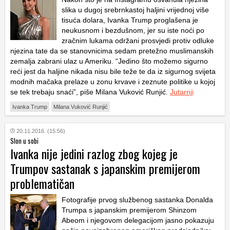
slika u dugoj srebrnkastoj haljini vrijednoj više
tisuća dolara, Ivanka Trump proglašena je
neukusnom i bezdušnom, jer su iste noći po
zračnim lukama održani prosvjedi protiv odluke
njezina tate da se stanovnicima sedam pretežno muslimanskih
zemalja zabrani ulaz u Ameriku. “Jedino što možemo sigurno
reći jest da haljine nikada nisu bile teže te da iz sigurnog svijeta
modnih mačaka prelaze u zonu krvave i zeznute politike u kojoj
se tek trebaju snaći”, piše Milana Vuković Runjić.
Jutarnji
Ivanka Trump
Milana Vuković Runjić
20.11.2016. (15:56)
Slon u sobi
Ivanka nije jedini razlog zbog kojeg je
Trumpov sastanak s japanskim premijerom
problematičan
Fotografije prvog službenog sastanka Donalda
Trumpa s japanskim premijerom Shinzom
Abeom i njegovom delegacijom jasno pokazuju