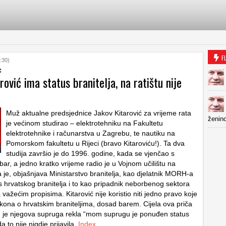
F
:30)
c
rović ima status branitelja, na ratištu nije
Muž aktualne predsjednice Jakov Kitarović za vrijeme rata
ženino
je većinom studirao – elektrotehniku na Fakultetu
elektrotehnike i računarstva u Zagrebu, te nautiku na
Pomorskom fakultetu u Rijeci (bravo Kitaroviću!). Ta dva
studija završio je do 1996. godine, kada se vjenčao s
ar, a jedno kratko vrijeme radio je u Vojnom učilištu na
je, objašnjava Ministarstvo branitelja, kao djelatnik MORH-a
s hrvatskog branitelja i to kao pripadnik neborbenog sektora
važećim propisima. Kitarović nije koristio niti jedno pravo koje
akona o hrvatskim braniteljima, dosad barem. Cijela ova priča
d je njegova supruga rekla “mom suprugu je ponuđen status
da to nije nigdje prijavila.
Index
…