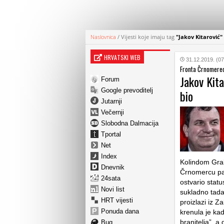
Naslovnica
/
Vijesti koje imaju tag
"Jakov Kitarović"
HRVATSKI WEB
31.12.2019. (07
Fronta Črnomere
Jakov Kita
Forum
Google prevoditelj
bio
Jutarnji
Večernji
Slobodna Dalmacija
Tportal
Net
Index
Kolindom Grab
Dnevnik
Črnomercu pa 
24sata
ostvario statu
Novi list
sukladno tada 
HRT vijesti
proizlazi iz Z
Ponuda dana
krenula je ka
branitelja”, a 
Bug