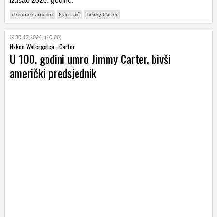
izašao 2020. godine.
dokumentarni film
Ivan Laić
Jimmy Carter
30.12.2024. (10:00)
Nakon Watergatea - Carter
U 100. godini umro Jimmy Carter, bivši
američki predsjednik