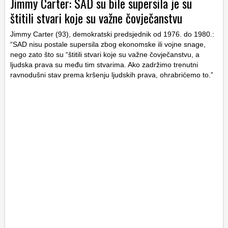
Jimmy Carter: SAD su bile supersila je su
štitili stvari koje su važne čovječanstvu
Jimmy Carter (93), demokratski predsjednik od 1976. do 1980.:
“SAD nisu postale supersila zbog ekonomske ili vojne snage,
nego zato što su “štitili stvari koje su važne čovječanstvu, a
ljudska prava su među tim stvarima. Ako zadržimo trenutni
ravnodušni stav prema kršenju ljudskih prava, ohrabrićemo to.”