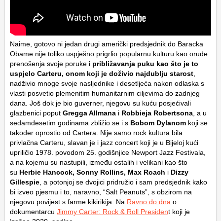
Naime, gotovo ni jedan drugi američki predsjednik do Baracka
Obame nije toliko uspješno prigrlio popularnu kulturu kao oruđe
prenošenja svoje poruke i
približavanja puku kao što je to
uspjelo Carteru, onom koji je doživio najdublju starost
,
nadživio mnoge svoje nasljednike i desetljeća nakon odlaska s
vlasti posvetio plemenitim humanitarnim ciljevima do zadnjeg
dana. Još dok je bio guverner, njegovu su kuću posjećivali
glazbenici poput
Gregga Allmana
i
Robbieja Robertsona
, a u
sedamdesetim godinama zbližio se i s
Bobom Dylanom
koji se
također oprostio od Cartera. Nije samo rock kultura bila
privlačna Carteru, slavan je i jazz concert koji je u Bijeloj kući
upriličio 1978. povodom 25. godišnjice Newport Jazz Festivala,
a na kojemu su nastupili, između ostalih i velikani kao što
su
Herbie Hancock, Sonny Rollins, Max Roach
i
Dizzy
Gillespie
, a potonjoj se dvojici pridružio i sam predsjednik kako
bi izveo pjesmu i to, naravno, “Salt Peanuts”, s obzirom na
njegovu povijest s farme kikirikija. Na
Ravno do dna
o
dokumentarcu
Jimmy Carter: Rock & Roll Presiden
t koji je