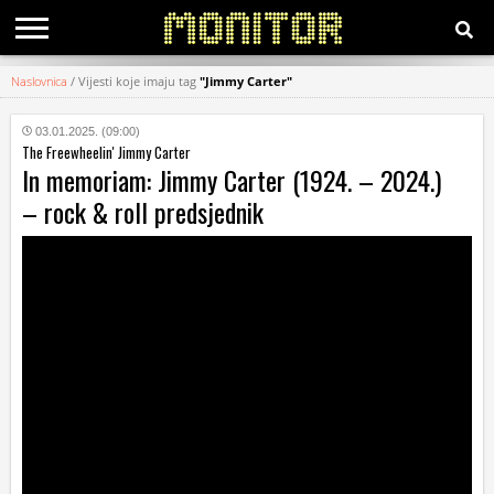
Naslovnica
/
Vijesti koje imaju tag
"Jimmy Carter"
KATEGORIJE
03.01.2025. (09:00)
The Freewheelin' Jimmy Carter
HRVATSKI
In memoriam: Jimmy Carter (1924. – 2024.)
WEB
– rock & roll predsjednik