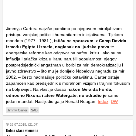
Jimmyja Cartera najviše pamtimo po njegovom miroljubivom
pristupu vanjskoj politici i humanitarnim inicijativama. Tijekom
mandata (1977.–1981.),
ističu se sporazum iz Camp Davida
između Egipta i Izraela, naglasak na ljudska prava
te
energetske reforme kao odgovor na naftnu krizu. Iako su mu
inflacija i talačka kriza u Iranu narušili popularnost, njegov
postpredsjednički angažman u borbi za mir, demokratizaciju i
javno zdravstvo – što mu je donijelo Nobelovu nagradu za mir
2002. – često nadmašuje političku ostavštinu. Carter ostaje
zapamćen kao predsjednik s moralnom vizijom i trajnim fokusom
na bolji svijet. Na vlast je došao
nakon Geralda Forda,
odnosno Nixona i afere Watergate, no odradio je
samo
jedan mandat. Naslijedio ga je Ronald Reagan.
Index
,
DW
Jimmy Carter
SAD
26.07.2018. (21:07)
Dobra stara vremena