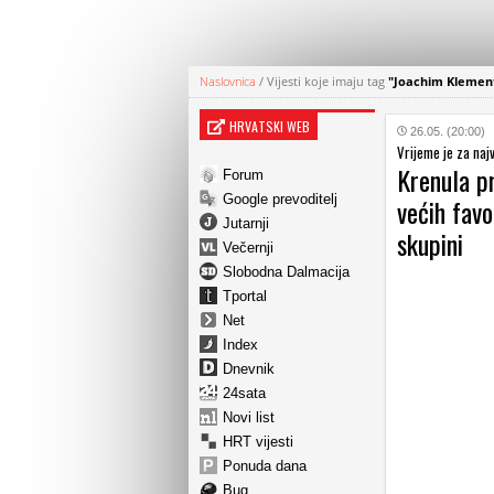
Naslovnica
/
Vijesti koje imaju tag
"Joachim Klemen
HRVATSKI WEB
26.05. (20:00)
Vrijeme je za naj
Krenula pr
Forum
Google prevoditelj
većih favo
Jutarnji
skupini
Večernji
Slobodna Dalmacija
Tportal
Net
Index
Dnevnik
24sata
Novi list
HRT vijesti
Ponuda dana
Bug