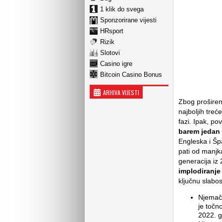
1 klik do svega
Sponzorirane vijesti
HRsport
Rizik
Slotovi
Casino igre
Bitcoin Casino Bonus
ARHIVA VIJESTI
Zbog proširen
najboljih treć
fazi. Ipak, po
barem jedan 
Engleska i Špa
pati od manjka
generacija iz
implodiranje
ključnu slabos
Njemačk
je točn
2022. g