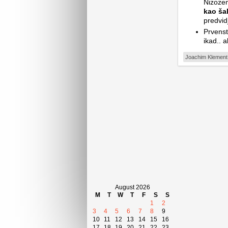
Nizoze
kao ša
predvid
Prvenstv
ikad.. 
Joachim Klement
August 2026
M
T
W
T
F
S
S
1
2
3
4
5
6
7
8
9
10
11
12
13
14
15
16
17
18
19
20
21
22
23