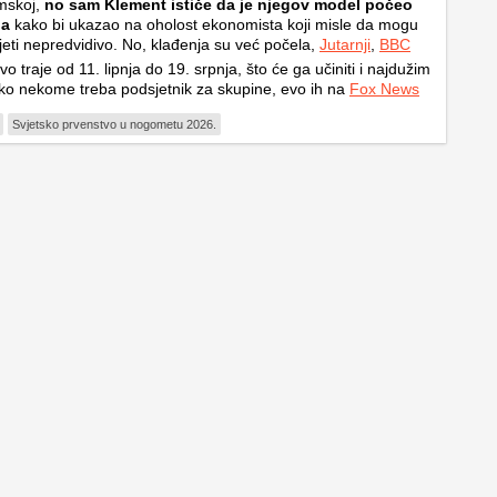
mskoj,
no sam Klement ističe da je njegov model počeo
la
kako bi ukazao na oholost ekonomista koji misle da mogu
jeti nepredvidivo. No, klađenja su već počela,
Jutarnji
,
BBC
o traje od 11. lipnja do 19. srpnja, što će ga učiniti i najdužim
ako nekome treba podsjetnik za skupine, evo ih na
Fox News
Svjetsko prvenstvo u nogometu 2026.