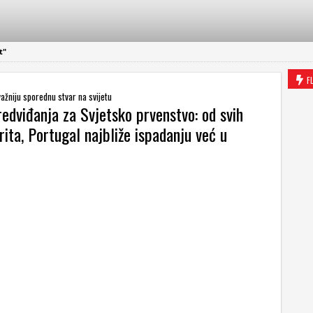
t"
F
važniju sporednu stvar na svijetu
edviđanja za Svjetsko prvenstvo: od svih
rita, Portugal najbliže ispadanju već u