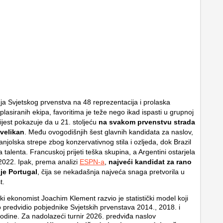
ja Svjetskog prvenstva na 48 reprezentacija i prolaska
eplasiranih ekipa, favoritima je teže nego ikad ispasti u grupnoj
vijest pokazuje da u 21. stoljeću
na svakom prvenstvu strada
velikan
. Među ovogodišnjih šest glavnih kandidata za naslov,
njolska strepe zbog konzervativnog stila i ozljeda, dok Brazil
 talenta. Francuskoj prijeti teška skupina, a Argentini ostarjela
 2022. Ipak, prema analizi
ESPN-a
,
najveći kandidat za rano
 je Portugal
, čija se nekadašnja najveća snaga pretvorila u
t.
i ekonomist Joachim Klement razvio je statistički model koji
o predvidio pobjednike Svjetskih prvenstava 2014., 2018. i
odine. Za nadolazeći turnir 2026. predviđa naslov