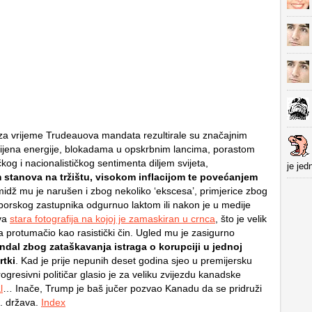
a vrijeme Trudeauova mandata rezultirale su značajnim
ijena energije, blokadama u opskrbnim lancima, porastom
čkog i nacionalističkog sentimenta diljem svijeta,
je jed
stanova na tržištu, visokom inflacijom te povećanjem
midž mu je narušen i zbog nekoliko ‘ekscesa’, primjerice zbog
aborskog zastupnika odgurnuo laktom ili nakon je u medije
ova
stara fotografija na kojoj je zamaskiran u crnca
, što je velik
 protumačio kao rasistički čin. Ugled mu je zasigurno
ndal zbog zataškavanja istraga o korupciji u jednoj
rtki
. Kad je prije nepunih deset godina sjeo u premijersku
progresivni političar glasio je za veliku zvijezdu kanadske
l
… Inače, Trump je baš jučer pozvao Kanadu da se pridruži
. država.
Index