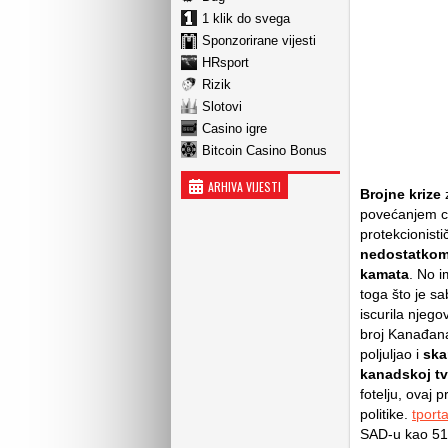
1 klik do svega
Sponzorirane vijesti
HRsport
Rizik
Slotovi
Casino igre
Bitcoin Casino Bonus
ARHIVA VIJESTI
Brojne krize
z
povećanjem c
protekcionisti
nedostatkom 
kamata
. No i
toga što je s
iscurila njeg
broj Kanađana
poljuljao i
ska
kanadskoj tv
fotelju, ovaj 
politike.
tporta
SAD-u kao 51