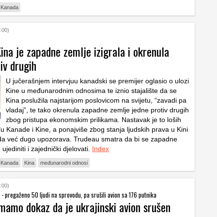
Kanada
:00)
ina je zapadne zemlje izigrala i okrenula
iv drugih
U jučerašnjem intervjuu kanadski se premijer oglasio o ulozi
Kine u međunarodnim odnosima te iznio stajalište da se
Kina poslužila najstarijom poslovicom na svijetu, “zavadi pa
vladaj”, te tako okrenula zapadne zemlje jedne protiv drugih
zbog pristupa ekonomskim prilikama. Nastavak je to loših
 Kanade i Kine, a ponajviše zbog stanja ljudskih prava u Kini
da već dugo upozorava. Trudeau smatra da bi se zapadne
ujediniti i zajednički djelovati.
Index
Kanada
Kina
međunarodni odnosi
:00)
i - pregaženo 50 ljudi na sprovodu, pa srušili avion sa 176 putnika
mamo dokaz da je ukrajinski avion srušen