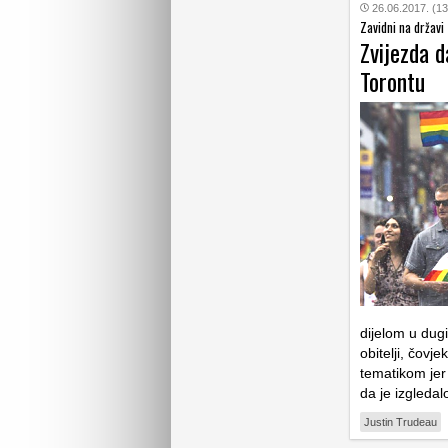
26.06.2017. (13
Zavidni na državi
Zvijezda 
Torontu
dijelom u dug
obitelji, čov
tematikom jer 
da je izgleda
Justin Trudeau