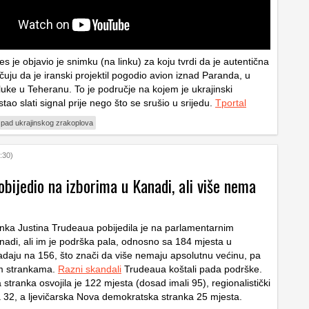
 je objavio je snimku (na linku) za koju tvrdi da je autentična
jučuju da je iranski projektil pogodio avion iznad Paranda, u
 luke u Teheranu. To je područje na kojem je ukrajinski
tao slati signal prije nego što se srušio u srijedu.
Tportal
pad ukrajinskog zrakoplova
:30)
bijedio na izborima u Kanadi, ali više nema
anka Justina Trudeaua pobijedila je na parlamentarnim
nadi, ali im je podrška pala, odnosno sa 184 mjesta u
daju na 156, što znači da više nemaju apsolutnu većinu, pa
im strankama.
Razni skandali
Trudeaua koštali pada podrške.
stranka osvojila je 122 mjesta (dosad imali 95), regionalistički
32, a ljevičarska Nova demokratska stranka 25 mjesta.