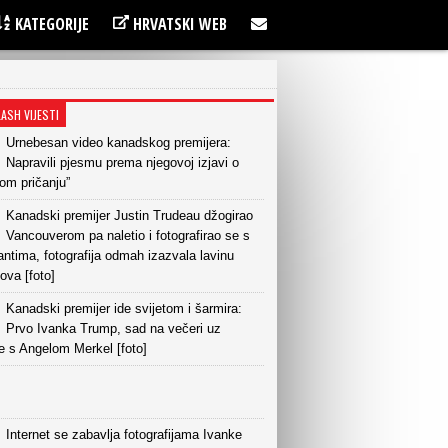
KATEGORIJE
HRVATSKI WEB
LASH VIJESTI
Urnebesan video kanadskog premijera:
Napravili pjesmu prema njegovoj izjavi o
om pričanju”
Kanadski premijer Justin Trudeau džogirao
Vancouverom pa naletio i fotografirao se s
ntima, fotografija odmah izazvala lavinu
va [foto]
Kanadski premijer ide svijetom i šarmira:
Prvo Ivanka Trump, sad na večeri uz
e s Angelom Merkel [foto]
Internet se zabavlja fotografijama Ivanke