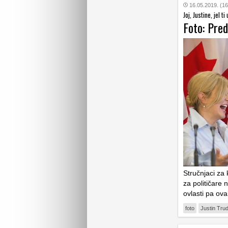
16.05.2019. (16
Joj, Justine, jel t
Foto: Pre
Stručnjaci za
za političare 
ovlasti pa ov
foto
Justin Tru