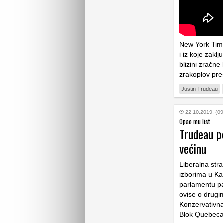
New York Times
i iz koje zakl
blizini zračne
zrakoplov pres
Justin Trudeau
22.10.2019. (09
Opao mu list
Trudeau po
većinu
Liberalna str
izborima u Ka
parlamentu pa
ovise o drug
Konzervativna 
Blok Quebeca 