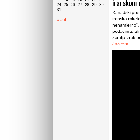
iranskom 
24
25
26
27
28
29
30
31
Kanadski prem
iranska raketa
« Jul
nenamjerno”. 
podacima, ali 
zemlja-zrak p
Jazeera