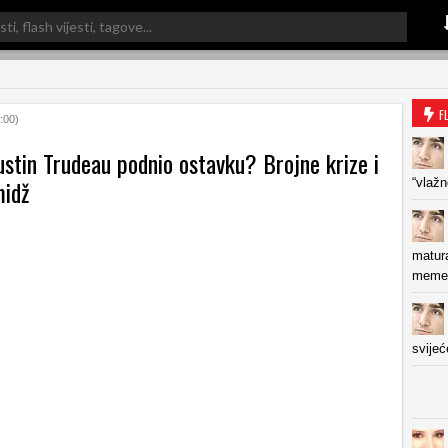
F
:00)
ustin Trudeau podnio ostavku? Brojne krize i
midž
“vlažn
matura
memeo
svijeć