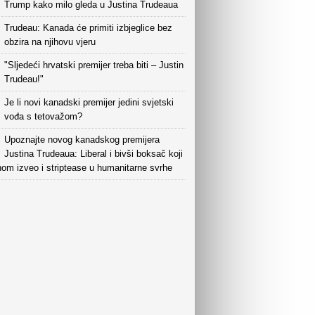
Trump kako milo gleda u Justina Trudeaua
Trudeau: Kanada će primiti izbjeglice bez
obzira na njihovu vjeru
"Sljedeći hrvatski premijer treba biti – Justin
Trudeau!"
Je li novi kanadski premijer jedini svjetski
vođa s tetovažom?
Upoznajte novog kanadskog premijera
Justina Trudeaua: Liberal i bivši boksač koji
nom izveo i striptease u humanitarne svrhe