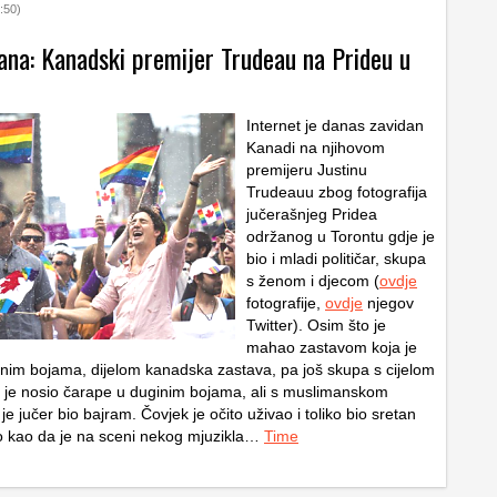
:50)
dana: Kanadski premijer Trudeau na Prideu u
Internet je danas zavidan
Kanadi na njihovom
premijeru Justinu
Trudeauu zbog fotografija
jučerašnjeg Pridea
održanog u Torontu gdje je
bio i mladi političar, skupa
s ženom i djecom (
ovdje
fotografije,
ovdje
njegov
Twitter). Osim što je
mahao zastavom koja je
inim bojama, dijelom kanadska zastava, pa još skupa s cijelom
jek je nosio čarape u duginim bojama, ali s muslimanskom
je jučer bio bajram. Čovjek je očito uživao i toliko bio sretan
lo kao da je na sceni nekog mjuzikla…
Time