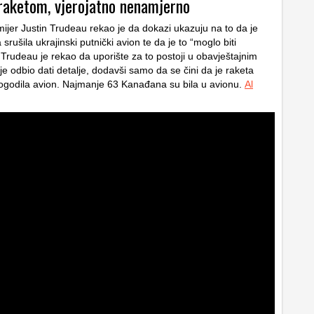
raketom, vjerojatno nenamjerno
ijer Justin Trudeau rekao je da dokazi ukazuju na to da je
 srušila ukrajinski putnički avion te da je to “moglo biti
Trudeau je rekao da uporište za to postoji u obavještajnim
je odbio dati detalje, dodavši samo da se čini da je raketa
ogodila avion. Najmanje 63 Kanađana su bila u avionu.
Al