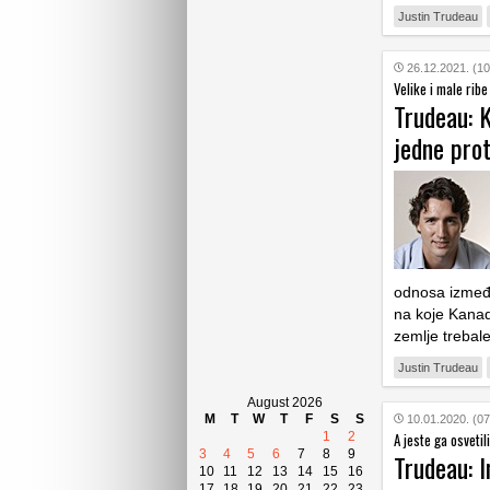
Justin Trudeau
26.12.2021. (10
Velike i male ribe
Trudeau: K
jedne prot
odnosa između
na koje Kana
zemlje trebale 
Justin Trudeau
August 2026
M
T
W
T
F
S
S
10.01.2020. (07
1
2
A jeste ga osvetil
3
4
5
6
7
8
9
Trudeau: I
10
11
12
13
14
15
16
17
18
19
20
21
22
23