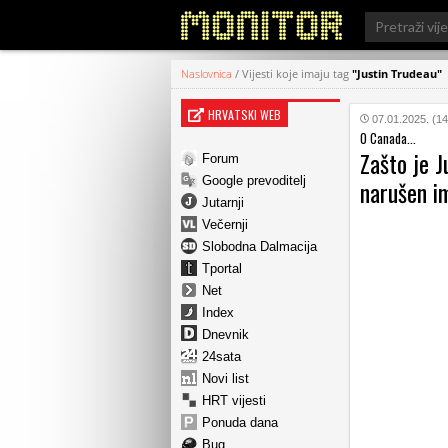
Search
for:
Naslovnica
/
Vijesti koje imaju tag
"Justin Trudeau"
HRVATSKI WEB
07.01.2025. (14
O Canada...
Zašto je J
Forum
Google prevoditelj
narušen i
Jutarnji
Večernji
Slobodna Dalmacija
Tportal
Net
Index
Dnevnik
24sata
Novi list
HRT vijesti
Ponuda dana
Bug