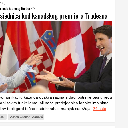
:30)
i u rodu šta onaj Bieber?!?
dsjednica kod kanadskog premijera Trudeaua
 komunikaciju kažu da ovakva razina srdačnosti nije baš u redu
na visokim funkcijama, ali naša predsjednica ionako ima sitne
akav topli gard točno nadoknađuje manjak sadržaja.
24 sata
…
deau
Kolinda Grabar-Kitarović