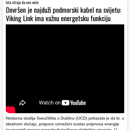
Ista struja da nas veže
Dovršen je najduži podmorski kabel na svijetu:
Viking Link ima važnu energetsku funkciju
Nedavna studija Sveučilišta u Dublinu (UCD) pokazala je da bi, u
idealnom slučaju, potpuno umreženi sustav prijenosa energije
(supergrid) mogao prepoloviti troškove električne energije. U