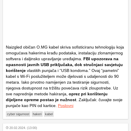
Naizgled običan O.MG kabel skriva sofisticiranu tehnologiju koja
omogućava hakerima krađu podataka, instalaciju zlonamjernog
softvera i daljinsko upravljanje uređajima.
FBI upozorava na
opasnosti javnih USB priključaka, dok stručnjaci savjetuju
korištenje
vlastitih punjača i “USB kondoma.” Ovaj “pametni”
kabel s Wi-Fi poslužiteljem može djelovati s udaljenosti do 90
metara. Iako prvotno namijenjen za testiranje sigurnosti,
njegova dostupnost na tržištu povećava rizik zloupotrebe. Uz
sve naprednije metode hakiranja,
oprez pri korištenju
dijeljene opreme postao je nužnost
. Zaključak: čuvajte svoje
punjače kao PIN od kartice.
Poslovni
cyber sigurnost
hakeri
kabel
20.02.2024. (13:00)