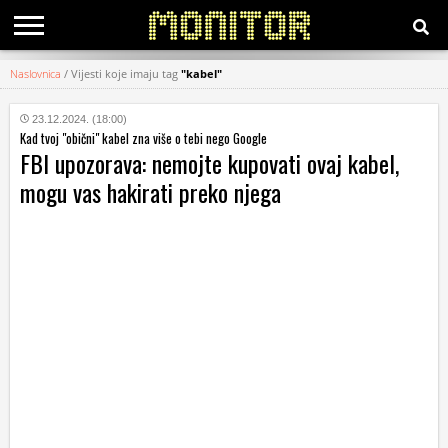
Naslovnica
/
Vijesti koje imaju tag
"kabel"
KATEGORIJE
23.12.2024. (18:00)
Kad tvoj "obični" kabel zna više o tebi nego Google
HRVATSKI
FBI upozorava: nemojte kupovati ovaj kabel,
WEB
mogu vas hakirati preko njega