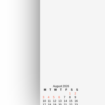
August 2026
M
T
W
T
F
S
S
1
2
3
4
5
6
7
8
9
10
11
12
13
14
15
16
17
18
19
20
21
22
23