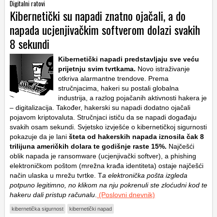
Digitalni ratovi
Kibernetički su napadi znatno ojačali, a do
napada ucjenjivačkim softverom dolazi svakih
8 sekundi
Kibernetički napadi predstavljaju sve veću
prijetnju svim tvrtkama.
Novo istraživanje
otkriva alarmantne trendove. Prema
stručnjacima, hakeri su postali globalna
industrija, a razlog pojačanih aktivnosti hakera je
– digitalizacija. Također, hakerski su napadi dodatno ojačali
pojavom kriptovaluta. Stručnjaci ističu da se napadi događaju
svakih osam sekundi. Svjetsko izvješće o kibernetičkoj sigurnosti
pokazuje da je lani
šteta od hakerskih napada iznosila čak 8
trilijuna američkih dolara te godišnje raste 15%.
Najčešći
oblik napada je ransomware (ucjenjivački softver), a phishing
elektroničkom poštom (mrežna krađa identiteta) ostaje najčešći
način ulaska u mrežu tvrtke. T
a elektronička pošta izgleda
potpuno legitimno, no klikom na nju pokrenuli ste zloćudni kod te
hakeru dali pristup računalu
.
(Poslovni dnevnik)
kibernetička sigurnost
kibernetički napad