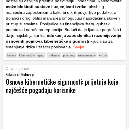
postali su ozbiljna prijetnja poslovanju i podacima. Ransomware
može blokirati sustave i ucjenjivati tvrtke
, phishing
manipulira zaposlenicima kako bi otkrili povjerljive podatke, a
trojanci i drugi oblici malwarea omogućuju napadačima skriven
pristup sustavima. Posljedice su financijska šteta, gubitak
podataka i narušena reputacija. Budući da je ljudska pogreška i
dalje najslabija karika,
edukacija zaposlenika i razumijevanje
osnovnih pojmova kibernetičke sigurnosti
ključni su za
smanjenje rizika i zaštitu poslovanja.
Savjeti
hakeri
kibernetički napad
malware
phishing
ransomware
virusi
16.01. (14:00)
Kliknuo si. Gotovo je
Osnove kibernetičke sigurnosti: prijetnje koje
najčešće pogađaju korisnike