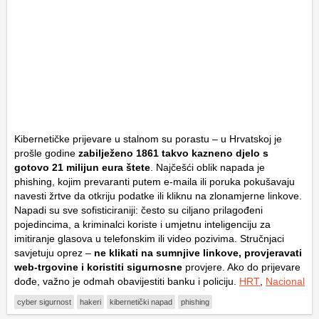
Kibernetičke prijevare u stalnom su porastu – u Hrvatskoj je
prošle godine
zabilježeno 1861 takvo kazneno djelo s
gotovo 21 milijun eura štete
. Najčešći oblik napada je
phishing, kojim prevaranti putem e-maila ili poruka pokušavaju
navesti žrtve da otkriju podatke ili kliknu na zlonamjerne linkove.
Napadi su sve sofisticiraniji: često su ciljano prilagođeni
pojedincima, a kriminalci koriste i umjetnu inteligenciju za
imitiranje glasova u telefonskim ili video pozivima. Stručnjaci
savjetuju oprez –
ne klikati na sumnjive linkove, provjeravati
web-trgovine i koristiti sigurnosne
provjere. Ako do prijevare
dođe, važno je odmah obavijestiti banku i policiju.
HRT
,
Nacional
cyber sigurnost
hakeri
kibernetički napad
phishing