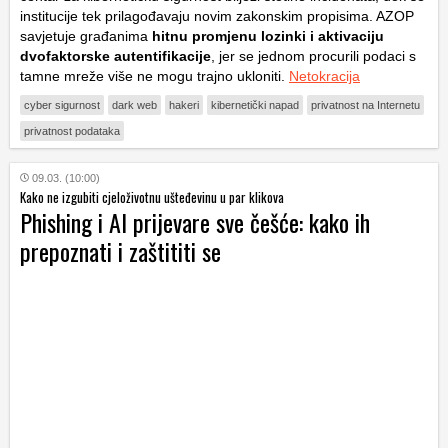
institucije tek prilagođavaju novim zakonskim propisima. AZOP
savjetuje građanima
hitnu promjenu lozinki
i aktivaciju
dvofaktorske autentifikacije
, jer se jednom procurili podaci s
tamne mreže više ne mogu trajno ukloniti.
Netokracija
cyber sigurnost
dark web
hakeri
kibernetički napad
privatnost na Internetu
privatnost podataka
09.03. (10:00)
Kako ne izgubiti cjeloživotnu ušteđevinu u par klikova
Phishing i AI prijevare sve češće: kako ih
prepoznati i zaštititi se