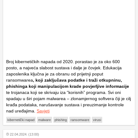
Broj kibernetičkih napada od 2020. porastao je za oko 600
posto, a najveća slabost sustava i dalje je čovjek. Edukacija
zaposlenika ključna je za obranu od prijetnji poput
ransomwarea
, koji zaključava podatke i traži otkupninu,
phishinga koji manipulacijom krade povjerljive informacije
te trojanaca koji se skrivaju iza “korisnih” programa. Svi oni
spadaju u širi pojam malwarea – zlonamjernog softvera čiji je cilj
krađa podataka, narušavanje sustava i preuzimanje kontrole
nad uređajima.
Savjeti
kibernetički napad
malware
phishing
ransomware
virusi
22.04.2024. (13:00)