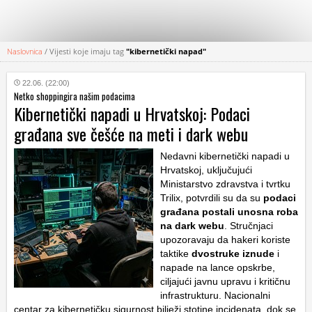
Naslovnica
/
Vijesti koje imaju tag
"kibernetički napad"
KATEGORIJE
22.06. (22:00)
Netko shoppingira našim podacima
HRVATSKI
Kibernetički napadi u Hrvatskoj: Podaci
WEB
građana sve češće na meti i dark webu
Nedavni kibernetički napadi u
Hrvatskoj, uključujući
Ministarstvo zdravstva i tvrtku
Trilix, potvrdili su da su
podaci
građana postali unosna roba
na
dark webu
. Stručnjaci
upozoravaju da hakeri koriste
taktike
dvostruke iznude
i
napade na lance opskrbe,
ciljajući javnu upravu i kritičnu
infrastrukturu. Nacionalni
centar za kibernetičku sigurnost bilježi stotine incidenata, dok se