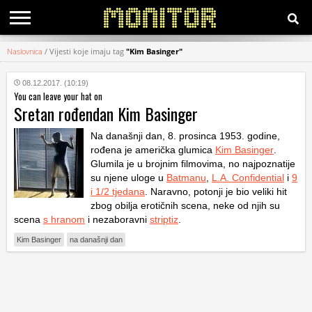
Naslovnica
/
Vijesti koje imaju tag
"Kim Basinger"
KATEGORIJE
08.12.2017. (10:19)
You can leave your hat on
HRVATSKI
Sretan rođendan Kim Basinger
WEB
Na današnji dan, 8. prosinca 1953. godine,
rođena je američka glumica
Kim Basinger
.
Glumila je u brojnim filmovima, no najpoznatije
su njene uloge u
Batmanu
,
L.A. Confidential
i
9
i 1/2 tjedana
. Naravno, potonji je bio veliki hit
zbog obilja erotičnih scena, neke od njih su
scena
s hranom
i nezaboravni
striptiz
.
Kim Basinger
na današnji dan