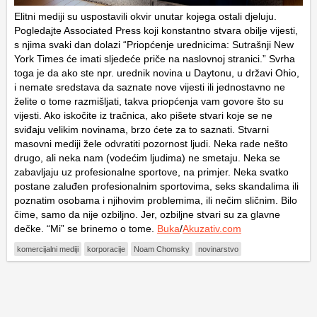
Elitni mediji su uspostavili okvir unutar kojega ostali djeluju.
Pogledajte Associated Press koji konstantno stvara obilje vijesti,
s njima svaki dan dolazi “Priopćenje urednicima: Sutrašnji New
York Times će imati sljedeće priče na naslovnoj stranici.” Svrha
toga je da ako ste npr. urednik novina u Daytonu, u državi Ohio,
i nemate sredstava da saznate nove vijesti ili jednostavno ne
želite o tome razmišljati, takva priopćenja vam govore što su
vijesti. Ako iskočite iz tračnica, ako pišete stvari koje se ne
sviđaju velikim novinama, brzo ćete za to saznati. Stvarni
masovni mediji žele odvratiti pozornost ljudi. Neka rade nešto
drugo, ali neka nam (vodećim ljudima) ne smetaju. Neka se
zabavljaju uz profesionalne sportove, na primjer. Neka svatko
postane zaluđen profesionalnim sportovima, seks skandalima ili
poznatim osobama i njihovim problemima, ili nečim sličnim. Bilo
čime, samo da nije ozbiljno. Jer, ozbiljne stvari su za glavne
dečke. “Mi” se brinemo o tome.
Buka
/
Akuzativ.com
komercijalni mediji
korporacije
Noam Chomsky
novinarstvo