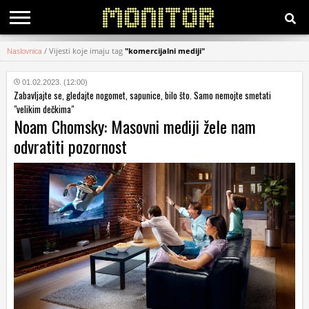
Naslovnica
/
Vijesti koje imaju tag
"komercijalni mediji"
KATEGORIJE
01.02.2023. (12:00)
Zabavljajte se, gledajte nogomet, sapunice, bilo što. Samo nemojte smetati
HRVATSKI
"velikim dečkima"
WEB
Noam Chomsky: Masovni mediji žele nam
odvratiti pozornost