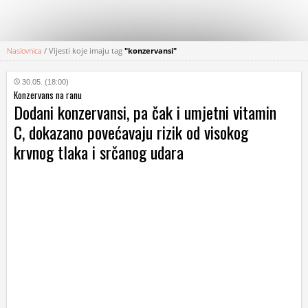
Naslovnica
/
Vijesti koje imaju tag
"konzervansi"
KATEGORIJE
30.05. (18:00)
Konzervans na ranu
HRVATSKI
Dodani konzervansi, pa čak i umjetni vitamin
WEB
C, dokazano povećavaju rizik od visokog
krvnog tlaka i srčanog udara