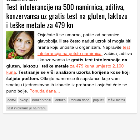
Test intolerancije na 500 namirnica, aditiva,
konzervansa uz gratis test na gluten, laktozu
i teške metale za 479 kn
Osjećate li se umorno, patite od nesanice,
glavobolja ili ste često naduti uzrok bi mogla biti
hrana koju unosite u organizam. Napravite
test
intolerancije na petsto namirnica
, začina, aditiva
i konzervansa te
gratis test intolerancije na
gluten, laktozu i teške metale
za 479 kuna umjesto 2.100
kuna
.
Testiranje se vrši analizom uzorka korijena kose koji
šaljete poštom.
Otkrijte namirnice ili supstance koje vam
smetaju i jednostavno ih izbacite iz prehrane i osjećat ćete se
puno bolje.
Ponuda dana…
aditivi
akcija
konzervansi
laktoza
Ponuda dana
popusti
teški metali
test intolerancije na hranu