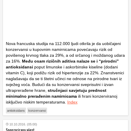
Nova francuska studija na 112.000 ljudi otkrila je da uobičajeni
konzervansi u kupovnim namirnicama povećavaju rizik od
povišenog krvnog tlaka za 29%, a od srčanog i moždanog udara
za 16%.
Među osam rizičnih aditiva nalaze se i “prirodni”
antioksidansi
poput limunske i askorbinske kiseline (dodani
vitamin C), koji podižu rizik od hipertenzije za 22%. Znanstvenici
naglašavaju da se ti štetni učinci ne odnose na prirodne tvari iz
svježeg voća. Budući da su konzervansi sveprisutni i izvan
ultraprerađene hrane,
stručnjaci savjetuju prednost
minimalno prerađenim namirnicama
ili hrani konzerviranoj
isključivo niskim temperaturama.
Index
antioksidans
konzervansi
10.10.2016. (05:00)
Sponzorirana vijest