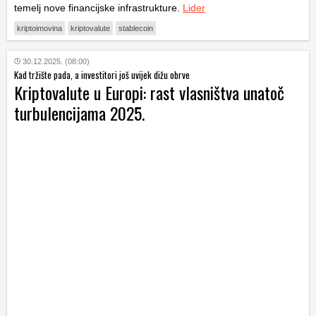
temelj nove financijske infrastrukture.
Lider
kriptoimovina
kriptovalute
stablecoin
30.12.2025. (08:00)
Kad tržište pada, a investitori još uvijek dižu obrve
Kriptovalute u Europi: rast vlasništva unatoč
turbulencijama 2025.