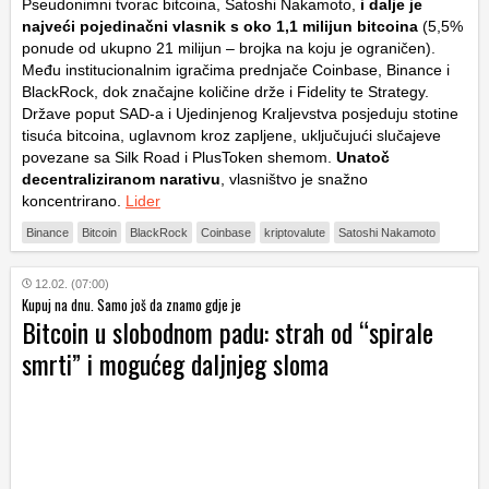
Pseudonimni tvorac bitcoina, Satoshi Nakamoto,
i dalje je
najveći pojedinačni vlasnik s oko 1,1 milijun bitcoina
(5,5%
ponude od ukupno 21 milijun – brojka na koju je ograničen).
Među institucionalnim igračima prednjače Coinbase, Binance i
BlackRock, dok značajne količine drže i Fidelity te Strategy.
Države poput SAD-a i Ujedinjenog Kraljevstva posjeduju stotine
tisuća bitcoina, uglavnom kroz zapljene, uključujući slučajeve
povezane sa Silk Road i PlusToken shemom.
Unatoč
decentraliziranom narativu
, vlasništvo je snažno
koncentrirano.
Lider
Binance
Bitcoin
BlackRock
Coinbase
kriptovalute
Satoshi Nakamoto
12.02. (07:00)
Kupuj na dnu. Samo još da znamo gdje je
Bitcoin u slobodnom padu: strah od “spirale
smrti” i mogućeg daljnjeg sloma