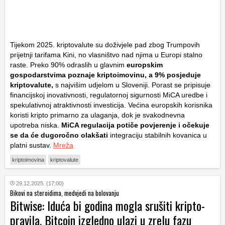
Tijekom 2025. kriptovalute su doživjele pad zbog Trumpovih
prijetnji tarifama Kini, no vlasništvo nad njima u Europi stalno
raste. Preko 90% odraslih u glavnim
europskim
gospodarstvima poznaje kriptoimovinu, a 9% posjeduje
kriptovalute,
s najvišim udjelom u Sloveniji. Porast se pripisuje
financijskoj inovativnosti, regulatornoj sigurnosti MiCA uredbe i
spekulativnoj atraktivnosti investicija. Većina europskih korisnika
koristi kripto primarno za ulaganja, dok je svakodnevna
upotreba niska.
MiCA regulacija potiče povjerenje i očekuje
se da će dugoročno olakšati
integraciju stabilnih kovanica u
platni sustav.
Mreža
kriptoimovina
kriptovalute
29.12.2025. (17:00)
Bikovi na steroidima, medvjedi na bolovanju
Bitwise: Iduća bi godina mogla srušiti kripto-
pravila, Bitcoin izgledno ulazi u zrelu fazu