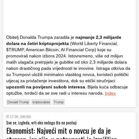
Obitelj Donalda Trumpa zaradila je
najmanje 2,3 milijarde
dolara na četiri kriptoprojekta
(World Liberty Financial,
$TRUMP, American Bitcoin, AI Financial Corp) koje su
promovirali nakon izbora 2024. Istovremeno, više od milijun
malih ulagača pretrpjelo je gubitke od oko 2,3 milijarde dolara
nakon drastičnog pada vrijednosti te imovine. Istraga otkriva da
su Trumpovi uložili minimalno vlastitog novca, koristeći politički
utjecaj za privlačenje investitora, dok su etički stručnjaci
upozorili na povijesni sukob interesa
. Bijela kuća odbacuje
optužbe, tvrdeći da se sve radi u interesu naroda.
Index
Donald Trump
kriptovalute
Trump
17.05. (08:00)
Sve se, izgleda, vrti oko nečega što ne postoji
Ekonomist: Najveći mit o novcu je da je