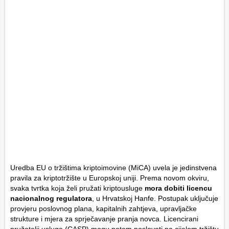
Uredba EU o tržištima kriptoimovine (MiCA) uvela je jedinstvena
pravila za kriptotržište u Europskoj uniji. Prema novom okviru,
svaka tvrtka koja želi pružati kriptousluge
mora dobiti licencu
nacionalnog regulatora
, u Hrvatskoj Hanfe. Postupak uključuje
provjeru poslovnog plana, kapitalnih zahtjeva, upravljačke
strukture i mjera za sprječavanje pranja novca. Licencirani
pružatelji usluga (CASP) mogu potom poslovati na cijelom tržištu