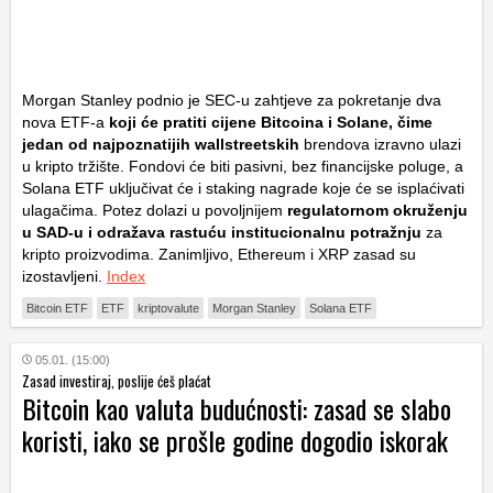
Morgan Stanley podnio je SEC-u zahtjeve za pokretanje dva
nova ETF-a
koji će pratiti cijene Bitcoina i Solane, čime
jedan od najpoznatijih wallstreetskih
brendova izravno ulazi
u kripto tržište. Fondovi će biti pasivni, bez financijske poluge, a
Solana ETF uključivat će i staking nagrade koje će se isplaćivati
ulagačima. Potez dolazi u povoljnijem
regulatornom okruženju
u SAD-u i odražava rastuću institucionalnu potražnju
za
kripto proizvodima. Zanimljivo, Ethereum i XRP zasad su
izostavljeni.
Index
Bitcoin ETF
ETF
kriptovalute
Morgan Stanley
Solana ETF
05.01. (15:00)
Zasad investiraj, poslije ćeš plaćat
Bitcoin kao valuta budućnosti: zasad se slabo
koristi, iako se prošle godine dogodio iskorak