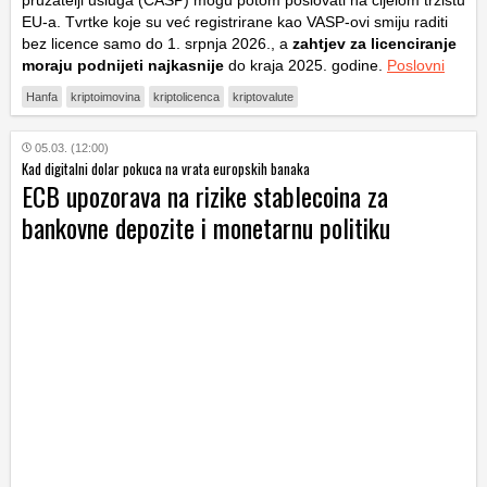
EU-a. Tvrtke koje su već registrirane kao VASP-ovi smiju raditi
bez licence samo do 1. srpnja 2026., a
zahtjev za licenciranje
moraju podnijeti najkasnije
do kraja 2025. godine.
Poslovni
Hanfa
kriptoimovina
kriptolicenca
kriptovalute
05.03. (12:00)
Kad digitalni dolar pokuca na vrata europskih banaka
ECB upozorava na rizike stablecoina za
bankovne depozite i monetarnu politiku