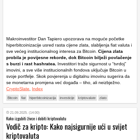
Makroinvestitor Dan Tapiero upozorava na moguće početke
hiperbitcoinizacije usred rasta cijene zlata, slabljenja fiat valuta i
sve većeg institucionalnog interesa za Bitcoin.
Cijena zlata
probila je povijesne rekorde, dok Bitcoin bilježi povlačenje
s burzi i rast hashratea.
Investitori traže sigurnost u “tvrdoj”
imovini, a sve više institucionalnih fondova uključuje Bitcoin u
svoje portfelje. Skok povjerenja u digitalnu imovinu sugerira da
se monetarna promjena već događa – tiho, ali neizbježno.
CryptoSlate
,
Index
Bitcoin
fiat
hiperbitcoinizacija
investicije
kriptovalute
zlato
21.09.2025. (14:00)
Kako izgubiti živce i dobiti kriptovalutu
Vodič za kripto: Kako najsigurnije ući u svijet
kriptovaluta