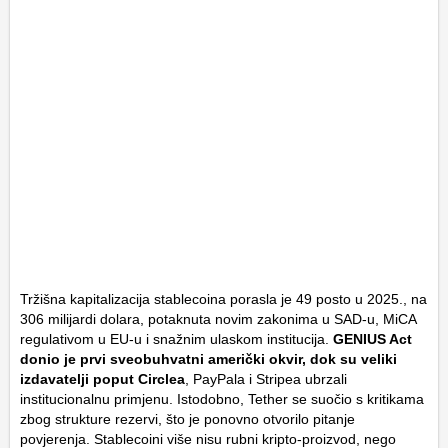
Tržišna kapitalizacija stablecoina porasla je 49 posto u 2025., na
306 milijardi dolara, potaknuta novim zakonima u SAD-u, MiCA
regulativom u EU-u i snažnim ulaskom institucija.
GENIUS Act
donio je prvi sveobuhvatni američki okvir, dok su veliki
izdavatelji poput Circlea
, PayPala i Stripea ubrzali
institucionalnu primjenu. Istodobno, Tether se suočio s kritikama
zbog strukture rezervi, što je ponovno otvorilo pitanje
povjerenja. Stablecoini više nisu rubni kripto-proizvod, nego