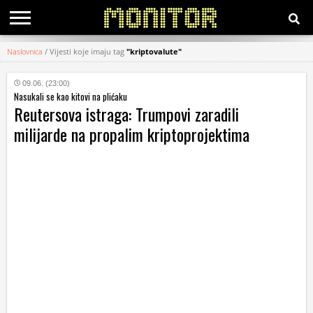
Naslovnica
/
Vijesti koje imaju tag
"kriptovalute"
KATEGORIJE
09.06. (23:00)
Nasukali se kao kitovi na plićaku
HRVATSKI
Reutersova istraga: Trumpovi zaradili
WEB
milijarde na propalim kriptoprojektima