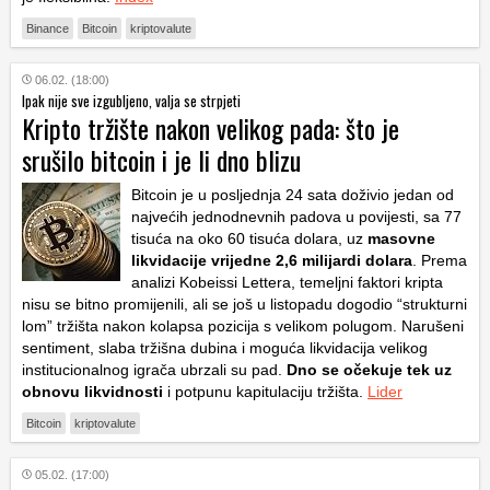
Binance
Bitcoin
kriptovalute
06.02. (18:00)
Ipak nije sve izgubljeno, valja se strpjeti
Kripto tržište nakon velikog pada: što je
srušilo bitcoin i je li dno blizu
Bitcoin je u posljednja 24 sata doživio jedan od
najvećih jednodnevnih padova u povijesti, sa 77
tisuća na oko 60 tisuća dolara, uz
masovne
likvidacije vrijedne 2,6 milijardi dolara
. Prema
analizi Kobeissi Lettera, temeljni faktori kripta
nisu se bitno promijenili, ali se još u listopadu dogodio “strukturni
lom” tržišta nakon kolapsa pozicija s velikom polugom. Narušeni
sentiment, slaba tržišna dubina i moguća likvidacija velikog
institucionalnog igrača ubrzali su pad.
Dno se očekuje tek uz
obnovu likvidnosti
i potpunu kapitulaciju tržišta.
Lider
Bitcoin
kriptovalute
05.02. (17:00)