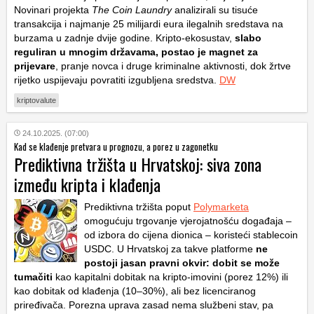
Novinari projekta
The Coin Laundry
analizirali su tisuće
transakcija i najmanje 25 milijardi eura ilegalnih sredstava na
burzama u zadnje dvije godine. Kripto-ekosustav,
slabo
reguliran u mnogim državama, postao je magnet za
prijevare
, pranje novca i druge kriminalne aktivnosti, dok žrtve
rijetko uspijevaju povratiti izgubljena sredstva.
DW
kriptovalute
24.10.2025. (07:00)
Kad se klađenje pretvara u prognozu, a porez u zagonetku
Prediktivna tržišta u Hrvatskoj: siva zona
između kripta i klađenja
Prediktivna tržišta poput
Polymarketa
omogućuju trgovanje vjerojatnošću događaja –
od izbora do cijena dionica – koristeći stablecoin
USDC. U Hrvatskoj za takve platforme
ne
postoji jasan pravni okvir: dobit se može
tumačiti
kao kapitalni dobitak na kripto-imovini (porez 12%) ili
kao dobitak od klađenja (10–30%), ali bez licenciranog
priređivača. Porezna uprava zasad nema službeni stav, pa