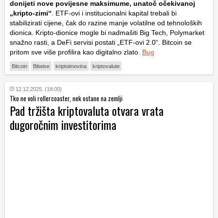
donijeti nove povijesne maksimume, unatoč očekivanoj
„kripto-zimi“
. ETF-ovi i institucionalni kapital trebali bi
stabilizirati cijene, čak do razine manje volatilne od tehnoloških
dionica. Kripto-dionice mogle bi nadmašiti Big Tech, Polymarket
snažno rasti, a DeFi servisi postati „ETF-ovi 2.0“. Bitcoin se
pritom sve više profilira kao digitalno zlato.
Bug
Bitcoin
Bitwise
kriptoimovina
kriptovalute
12.12.2025. (18:00)
Tko ne voli rollercoaster, nek ostane na zemlji
Pad tržišta kriptovaluta otvara vrata
dugoročnim investitorima