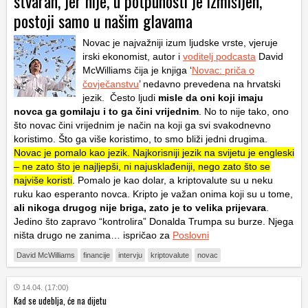
stvaran, jer nije, u potpunosti je izmišljen,
postoji samo u našim glavama
Novac je najvažniji izum ljudske vrste, vjeruje
irski ekonomist, autor i
voditelj podcasta
David
McWilliams čija je knjiga ‘
Novac: priča o
čovječanstvu
’ nedavno prevedena na hrvatski
jezik. Često ljudi
misle da oni koji imaju
novca ga gomilaju i to ga čini vrijednim
. No to nije tako, ono
što novac čini vrijednim je način na koji ga svi svakodnevno
koristimo. Što ga više koristimo, to smo bliži jedni drugima.
Novac je pomalo kao jezik. Najkorisniji jezik na svijetu je engleski
– ne zato što je najljepši, ni najusklađeniji, nego zato što se
najviše koristi
. Pomalo je kao dolar, a kriptovalute su u neku
ruku kao esperanto novca. Kripto je važan onima koji su u tome,
ali nikoga drugog nije briga, zato je to velika prijevara
.
Jedino što zapravo “kontrolira” Donalda Trumpa su burze. Njega
ništa drugo ne zanima… ispričao za
Poslovni
David McWilliams
financije
intervju
kriptovalute
novac
14.04. (17:00)
Kad se udeblja, će na dijetu