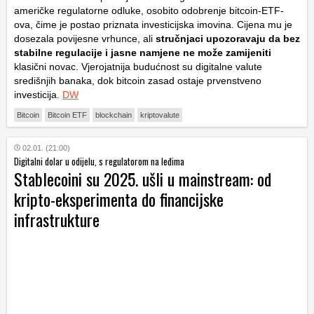
američke regulatorne odluke, osobito odobrenje bitcoin-ETF-
ova, čime je postao priznata investicijska imovina. Cijena mu je
dosezala povijesne vrhunce, ali
stručnjaci upozoravaju da bez
stabilne regulacije i jasne namjene ne može zamijeniti
klasični novac. Vjerojatnija budućnost su digitalne valute
središnjih banaka, dok bitcoin zasad ostaje prvenstveno
investicija.
DW
Bitcoin
Bitcoin ETF
blockchain
kriptovalute
02.01. (21:00)
Digitalni dolar u odijelu, s regulatorom na leđima
Stablecoini su 2025. ušli u mainstream: od
kripto-eksperimenta do financijske
infrastrukture