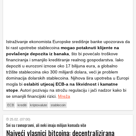
Istraživanje ekonomista
Europske središnje banke
upozorava da
bi rast upotrebe stablecoina
mogao potaknuti klijente na
povlačenje depozita iz banaka
, što bi povećalo troškove
financiranja i smanjilo kreditiranje realnog gospodarstva. Iako
depoziti u eurozoni iznose oko 17 bilijuna eura, a globalno
tržište stablecoina oko 300 milijardi dolara, veći je problem
dominacija dolarskih stablecoina. Njihova šira upotreba u Europi
mogla bi
oslabiti utjecaj ECB-a na likvidnost i kamatne
stope
. Autori pozivaju na strožu regulaciju i jači nadzor kako bi
se smanjili financijski rizici.
Mreža
ECB
krediti
kriptovalute
stablecoin
25.02. (07:00)
Svi su ravnopravni, ali neki imaju milijun komada više
Najveći vlasnici bitcoina: decentralizirana