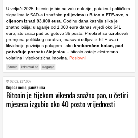
U veljači 2025. bitcoin je bio na valu euforije, potaknut političkim
signalima iz SAD-a i snažnim
priljevima u Bitcoin ETF-ove, s
cijenom iznad 93.000 eura
. Godinu dana kasnije slika je
znatno lošija: ulaganje od 1.000 eura danas vrijedi oko 641
euro, što znači pad od gotovo 36 posto. Preokret su uzrokovali
promjena političkog narativa, masovni odljevi iz ETF-ova i
likvidacije pozicija s polugom. Iako
kratkoročno bolan, pad
potvrđuje poznatu činjenicu
– bitcoin ostaje ekstremno
volatilna i visokorizična imovina.
Poslovni
Bitcoin
kriptovalute
ulaganje
02.02. (17:00)
Kupaca nema, panike ima
Bitcoin je tijekom vikenda snažno pao, u četiri
mjeseca izgubio oko 40 posto vrijednosti