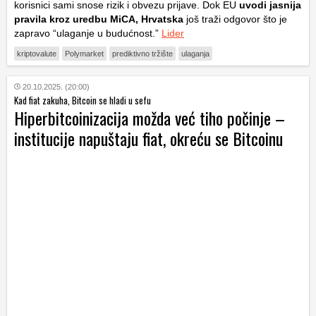
korisnici sami snose rizik i obvezu prijave. Dok EU
uvodi jasnija
pravila kroz uredbu MiCA, Hrvatska
još traži odgovor što je
zapravo “ulaganje u budućnost.”
Lider
kriptovalute
Polymarket
prediktivno tržište
ulaganja
20.10.2025. (20:00)
Kad fiat zakuha, Bitcoin se hladi u sefu
Hiperbitcoinizacija možda već tiho počinje –
institucije napuštaju fiat, okreću se Bitcoinu