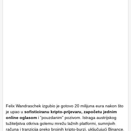
Felix Wandraschek izgubio je gotovo 20 milijuna eura nakon što
je upao u
sofisticiranu kripto-prijevaru, započetu jednim
online oglasom
i “pouzdanim” pozivom. Istraga austrijskog
tužiteljstva otkriva golemu mrežu lažnih platformi, sumnjivih
računa i tranzicija preko brojnih kripto-burzi, uključujući Binance.