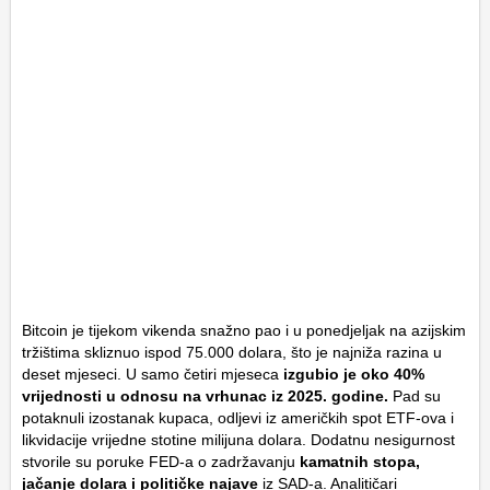
Bitcoin je tijekom vikenda snažno pao i u ponedjeljak na azijskim
tržištima skliznuo ispod 75.000 dolara, što je najniža razina u
deset mjeseci. U samo četiri mjeseca
izgubio je oko 40%
vrijednosti u odnosu na vrhunac iz 2025. godine.
Pad su
potaknuli izostanak kupaca, odljevi iz američkih spot ETF-ova i
likvidacije vrijedne stotine milijuna dolara. Dodatnu nesigurnost
stvorile su poruke FED-a o zadržavanju
kamatnih stopa,
jačanje dolara i političke najave
iz SAD-a. Analitičari