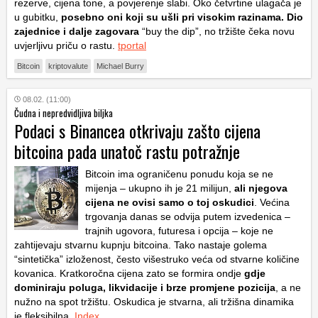
rezerve, cijena tone, a povjerenje slabi. Oko četvrtine ulagača je
u gubitku,
posebno oni koji su ušli pri visokim razinama. Dio
zajednice i dalje zagovara
“buy the dip”, no tržište čeka novu
uvjerljivu priču o rastu.
tportal
Bitcoin
kriptovalute
Michael Burry
08.02. (11:00)
Čudna i nepredvidljiva biljka
Podaci s Binancea otkrivaju zašto cijena
bitcoina pada unatoč rastu potražnje
Bitcoin ima ograničenu ponudu koja se ne
mijenja – ukupno ih je 21 milijun,
ali njegova
cijena ne ovisi samo o toj oskudici
. Većina
trgovanja danas se odvija putem izvedenica –
trajnih ugovora, futuresa i opcija – koje ne
zahtijevaju stvarnu kupnju bitcoina. Tako nastaje golema
“sintetička” izloženost, često višestruko veća od stvarne količine
kovanica. Kratkoročna cijena zato se formira ondje
gdje
dominiraju poluga, likvidacije i brze promjene pozicija
, a ne
nužno na spot tržištu. Oskudica je stvarna, ali tržišna dinamika
je fleksibilna.
Index