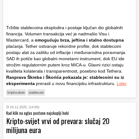
Tržište stablecoina eksplodira i postaje ključan dio globalnih
financija. Volumen transakcija već je nadmašio Visu i
Mastercard, a
omogućuju brza, jeftina i stalno dostupna
plaćanja. Tether ostvaruje rekordne profite, dok stablecoini
postaju alat za zaštitu od inflacije i međunarodna poravnanja.
SAD ih potiče kao globalni monetarni instrument, dok EU ide
strožim regulatornim putem kroz MiCA-u. Glavni rizici ostaju
kvaliteta kolaterala i transparentnost, posebno kod Tethera.
Rasprava Škreba i Škorića pokazala je: stablecoini su iz
eksperimenta
prerasli u novu financijsku infrastrukturu.
Lider
kriptovalute
stablecoin
24.11.2025. (14:00)
Kad klik na oglas postane najskuplji hobi
Kripto-svijet vrvi od prevara: slučaj 20
milijuna eura