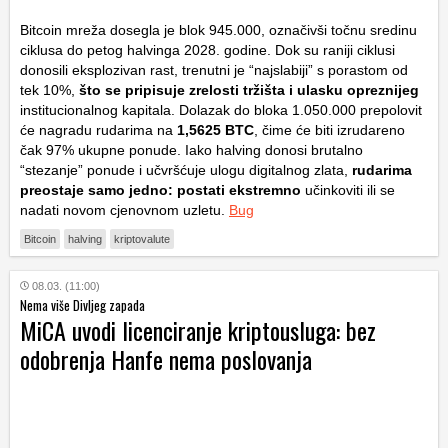
Bitcoin mreža dosegla je blok 945.000, označivši točnu sredinu
ciklusa do petog halvinga 2028. godine. Dok su raniji ciklusi
donosili eksplozivan rast, trenutni je “najslabiji” s porastom od
tek 10%,
što se pripisuje zrelosti tržišta i ulasku opreznijeg
institucionalnog kapitala. Dolazak do bloka 1.050.000 prepolovit
će nagradu rudarima na
1,5625 BTC
, čime će biti izrudareno
čak 97% ukupne ponude. Iako halving donosi brutalno
“stezanje” ponude i učvršćuje ulogu digitalnog zlata,
rudarima
preostaje samo jedno: postati ekstremno
učinkoviti ili se
nadati novom cjenovnom uzletu.
Bug
Bitcoin
halving
kriptovalute
08.03. (11:00)
Nema više Divljeg zapada
MiCA uvodi licenciranje kriptousluga: bez
odobrenja Hanfe nema poslovanja