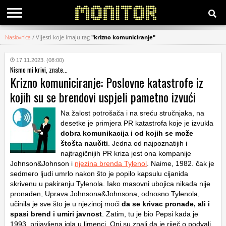
Naslovnica
/
Vijesti koje imaju tag
"krizno komuniciranje"
KATEGORIJE
17.11.2023. (08:00)
Nismo mi krivi, znate...
HRVATSKI
Krizno komuniciranje: Poslovne katastrofe iz
WEB
kojih su se brendovi uspjeli pametno izvući
Na žalost potrošača i na sreću stručnjaka, na
desetke je primjera PR katastrofa koje je izvukla
dobra komunikacija i od kojih se može
štošta naučiti
. Jedna od najpoznatijih i
najtragičnijih PR kriza jest ona kompanije
Johnson&Johnson i
njezina brenda Tylenol
. Naime, 1982. čak je
sedmero ljudi umrlo nakon što je popilo kapsulu cijanida
skrivenu u pakiranju Tylenola. Iako masovni ubojica nikada nije
pronađen, Uprava Johnsona&Johnsona, odnosno Tylenola,
učinila je sve što je u njezinoj moći
da se krivac pronađe, ali i
spasi brend i umiri javnost
. Zatim, tu je bio Pepsi kada je
1993. prijavljena igla u limenci. Oni su znali da je riječ o podvali,