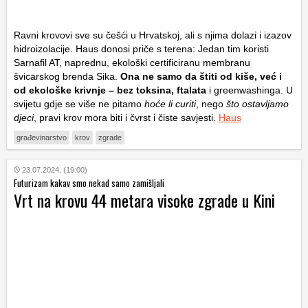
Ravni krovovi sve su češći u Hrvatskoj, ali s njima dolazi i izazov
hidroizolacije. Haus donosi priče s terena: Jedan tim koristi
Sarnafil AT, naprednu, ekološki certificiranu membranu
švicarskog brenda Sika.
Ona ne samo da štiti od kiše, već i
od ekološke krivnje – bez toksina, ftalata
i greenwashinga. U
svijetu gdje se više ne pitamo
hoće li curiti
, nego
što ostavljamo
djeci
, pravi krov mora biti i čvrst i čiste savjesti.
Haus
građevinarstvo
krov
zgrade
23.07.2024. (19:00)
Futurizam kakav smo nekad samo zamišljali
Vrt na krovu 44 metara visoke zgrade u Kini