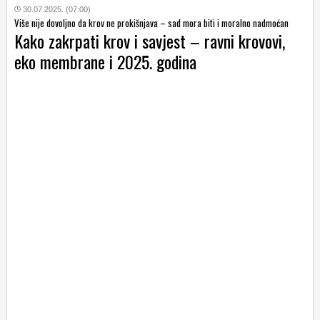
30.07.2025. (07:00)
Više nije dovoljno da krov ne prokišnjava – sad mora biti i moralno nadmoćan
Kako zakrpati krov i savjest – ravni krovovi,
eko membrane i 2025. godina