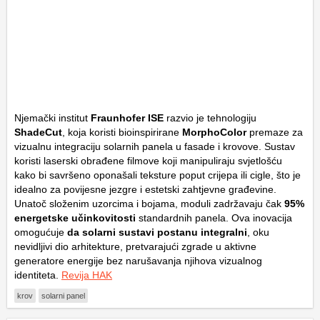
Njemački institut
Fraunhofer ISE
razvio je tehnologiju
ShadeCut
, koja koristi bioinspirirane
MorphoColor
premaze za
vizualnu integraciju solarnih panela u fasade i krovove. Sustav
koristi laserski obrađene filmove koji manipuliraju svjetlošću
kako bi savršeno oponašali teksture poput crijepa ili cigle, što je
idealno za povijesne jezgre i estetski zahtjevne građevine.
Unatoč složenim uzorcima i bojama, moduli zadržavaju čak
95%
energetske učinkovitosti
standardnih panela. Ova inovacija
omogućuje
da solarni sustavi postanu integralni
, oku
nevidljivi dio arhitekture, pretvarajući zgrade u aktivne
generatore energije bez narušavanja njihova vizualnog
identiteta.
Revija HAK
krov
solarni panel