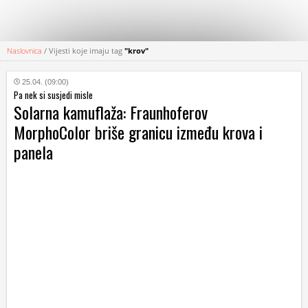
Naslovnica
/
Vijesti koje imaju tag
"krov"
KATEGORIJE
25.04. (09:00)
Pa nek si susjedi misle
HRVATSKI
Solarna kamuflaža: Fraunhoferov
WEB
MorphoColor briše granicu između krova i
panela