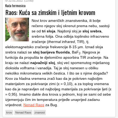
22.01.2022. (13:00)
Kuća termosica
Raos: Kuća sa zimskim i ljetnim krovom
Novi krov američkih znanstvenika, ili bolje
rečeno njegov sloj okrenut prema nebu, sastoji
se od
tri sloja
. Najdonji sloj je
sloj srebra
,
srebrna folija. Ona odbija toplinsko infracrveno
zračenje (
thermal infrared
, TIR), tj.
elektomagnetsko zračenje frekvencije 8-15 µm. Iznad sloja
srebra nalazi se
sloj barijeva fluorida
, BaF
. Njegova je
2
funkcija da propušta te djelomično apsorbira TIR zračenje. Na
kraju se nalazi
najvažniji sloj
, sloj već spomenutog miješanog
dioksida volframa i vanadija. Taj je sloj nanesen u obliku
nekoliko mikrometara velikih čestica. I što se s njime događa?
Krov za hladna vremena zrači kao da je pokriven najboljim
materijalom za pokrivanje zimi (ε = 0,10), a za toplog vremena
kao da je napravljen od najboljeg materijala za pokrivanje ljeti (ε
= 0,95). Imamo dakle dva krova u jednom, koji se sami od sebe
izjemenjuju čim im temperatura prijeđe unaprijed zadanu
vrijednost.
Nenad Raos
za Bug.
krov
Nenad Raos
znanost