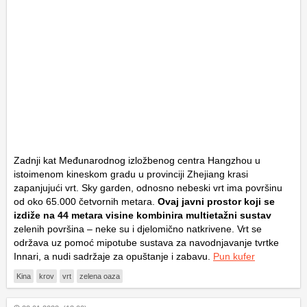
Zadnji kat Međunarodnog izložbenog centra Hangzhou u
istoimenom kineskom gradu u provinciji Zhejiang krasi
zapanjujući vrt. Sky garden, odnosno nebeski vrt ima površinu
od oko 65.000 četvornih metara.
Ovaj javni prostor koji se
izdiže na 44 metara visine kombinira multietažni sustav
zelenih površina – neke su i djelomično natkrivene. Vrt se
održava uz pomoć mipotube sustava za navodnjavanje tvrtke
Innari, a nudi sadržaje za opuštanje i zabavu.
Pun kufer
Kina
krov
vrt
zelena oaza