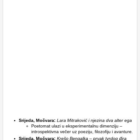
Srijeda, Močvara:
Lara Mitraković i njezina dva alter ega
Poetomat ulazi u eksperimentalnu dimenziju –
introspektivna večer uz poeziju, filozofiju i avanture.
Srijeda, Močvara:
Krešo Bengalka – prvak tvrdog đira