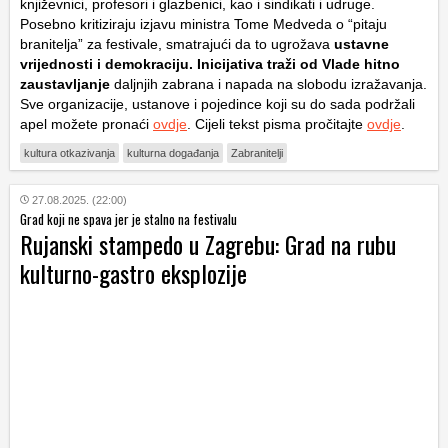
književnici, profesori i glazbenici, kao i sindikati i udruge.
Posebno kritiziraju izjavu ministra Tome Medveda o “pitaju
branitelja” za festivale, smatrajući da to ugrožava
ustavne
vrijednosti i demokraciju. Inicijativa traži od Vlade hitno
zaustavljanje
daljnjih zabrana i napada na slobodu izražavanja.
Sve organizacije, ustanove i pojedince koji su do sada podržali
apel možete pronaći
ovdje
. Cijeli tekst pisma pročitajte
ovdje
.
kultura otkazivanja
kulturna događanja
Zabranitelji
27.08.2025. (22:00)
Grad koji ne spava jer je stalno na festivalu
Rujanski stampedo u Zagrebu: Grad na rubu
kulturno-gastro eksplozije