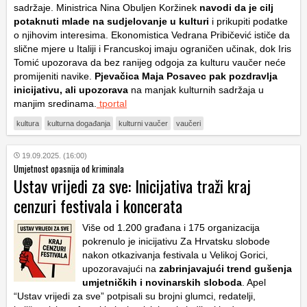
sadržaje. Ministrica Nina Obuljen Koržinek
navodi da je cilj
potaknuti mlade na sudjelovanje u kulturi
i prikupiti podatke
o njihovim interesima. Ekonomistica Vedrana Pribičević ističe da
slične mjere u Italiji i Francuskoj imaju ograničen učinak, dok Iris
Tomić upozorava da bez ranijeg odgoja za kulturu vaučer neće
promijeniti navike.
Pjevačica Maja Posavec pak pozdravlja
inicijativu, ali upozorava
na manjak kulturnih sadržaja u
manjim sredinama.
tportal
kultura
kulturna događanja
kulturni vaučer
vaučeri
19.09.2025. (16:00)
Umjetnost opasnija od kriminala
Ustav vrijedi za sve: Inicijativa traži kraj
cenzuri festivala i koncerata
Više od 1.200 građana i 175 organizacija
pokrenulo je inicijativu Za Hrvatsku slobode
nakon otkazivanja festivala u Velikoj Gorici,
upozoravajući na
zabrinjavajući trend gušenja
umjetničkih i novinarskih sloboda
. Apel
“Ustav vrijedi za sve” potpisali su brojni glumci, redatelji,