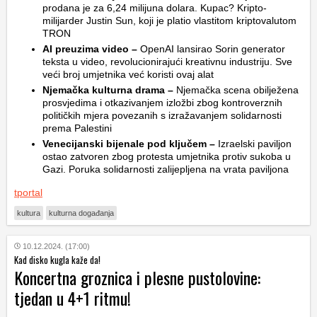
prodana je za 6,24 milijuna dolara. Kupac? Kripto-
milijarder Justin Sun, koji je platio vlastitom kriptovalutom
TRON
AI preuzima video –
OpenAI lansirao Sorin generator
teksta u video, revolucionirajući kreativnu industriju. Sve
veći broj umjetnika već koristi ovaj alat
Njemačka kulturna drama –
Njemačka scena obilježena
prosvjedima i otkazivanjem izložbi zbog kontroverznih
političkih mjera povezanih s izražavanjem solidarnosti
prema Palestini
Venecijanski bijenale pod ključem –
Izraelski paviljon
ostao zatvoren zbog protesta umjetnika protiv sukoba u
Gazi. Poruka solidarnosti zalijepljena na vrata paviljona
tportal
kultura
kulturna događanja
10.12.2024. (17:00)
Kad disko kugla kaže da!
Koncertna groznica i plesne pustolovine:
tjedan u 4+1 ritmu!