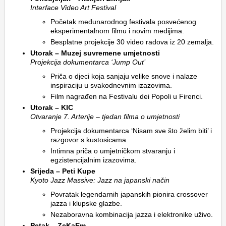
Interface Video Art Festival
Početak međunarodnog festivala posvećenog
eksperimentalnom filmu i novim medijima.
Besplatne projekcije 30 video radova iz 20 zemalja.
Utorak – Muzej suvremene umjetnosti
Projekcija dokumentarca ‘Jump Out’
Priča o djeci koja sanjaju velike snove i nalaze
inspiraciju u svakodnevnim izazovima.
Film nagrađen na Festivalu dei Popoli u Firenci.
Utorak – KIC
Otvaranje 7. Arterije – tjedan filma o umjetnosti
Projekcija dokumentarca ‘Nisam sve što želim biti’ i
razgovor s kustosicama.
Intimna priča o umjetničkom stvaranju i
egzistencijalnim izazovima.
Srijeda – Peti Kupe
Kyoto Jazz Massive: Jazz na japanski način
Povratak legendarnih japanskih pionira crossover
jazza i klupske glazbe.
Nezaboravna kombinacija jazza i elektronike uživo.
Petak – ZeKaEm