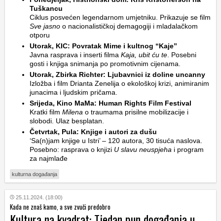
Tuškancu
Ciklus posvećen legendarnom umjetniku. Prikazuje se film
Sve jasno
o nacionalističkoj demagogiji i mladalačkom
otporu
Utorak, KIC: Povratak Mime i kultnog “Kaje”
Javna rasprava i inserti filma
Kaja, ubit ću te
. Posebni
gosti i knjiga snimanja po promotivnim cijenama.
Utorak, Zbirka Richter: Ljubavnici iz doline uncanny
Izložba i film Drianta Zenelija o ekološkoj krizi, animiranim
junacima i ljudskim pričama.
Srijeda, Kino MaMa: Human Rights Film Festival
Kratki film
Milena
o traumama prisilne mobilizacije i
slobodi. Ulaz besplatan.
Četvrtak, Pula: Knjige i autori za dušu
‘Sa(n)jam knjige u Istri’ – 120 autora, 30 tisuća naslova.
Posebno: rasprava o knjizi
U slavu neuspjeha
i program
za najmlađe
kulturna događanja
25.11.2024. (18:00)
Kada ne znaš kamo, a sve zvuči predobro
Kultura na kvadrat: Tjedan pun događanja u