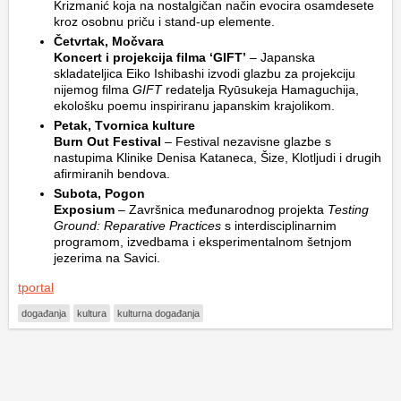
Krizmanić koja na nostalgičan način evocira osamdesete
kroz osobnu priču i stand-up elemente.
Četvrtak, Močvara
Koncert i projekcija filma ‘GIFT’
– Japanska
skladateljica Eiko Ishibashi izvodi glazbu za projekciju
nijemog filma
GIFT
redatelja Ryūsukeja Hamaguchija,
ekološku poemu inspiriranu japanskim krajolikom.
Petak, Tvornica kulture
Burn Out Festival
– Festival nezavisne glazbe s
nastupima Klinike Denisa Kataneca, Šize, Klotljudi i drugih
afirmiranih bendova.
Subota, Pogon
Exposium
– Završnica međunarodnog projekta
Testing
Ground: Reparative Practices
s interdisciplinarnim
programom, izvedbama i eksperimentalnom šetnjom
jezerima na Savici.
tportal
događanja
kultura
kulturna događanja