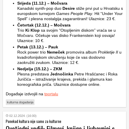
Srijeda (11.12.) – Močvara
Kanadski synth-pop duo
Desire
stiže prvi put u Hrvatsku s
europskom turnejom
Games People Play
. Hit “Under Your
Spell” i plesna nostalgija zagarantirani! Ulaznice: 23 €.
Četvrtak (12.12.) – Močvara
Trio
Ki Klop
sa svojim “Otopljenim diskom” vraća se u
Močvaru. Očekuje vas disko Frankenstein koji osvaja!
Ulaznice: 10 €.
Petak (13.12.) – Pauk
Rock power trio
Nemeček
promovira album
Prokletije II
u
kvadrofonijskom okruženju koje će vas doslovno
zaokružiti zvukom. Ulaznice: 12 €.
Nedjelja (15.12.) – ZKM
Plesna predstava
Jednočinka
Petre Hrašćanec i Roka
Juričića – istraživanje krajeva, prekida i glamura kao
koreografska priča. Ulaznice dostupne online.
Događaje izdvojili na
tportalu
kulturna događanja
02.12.2024. (16:00)
Ponekad kultura nije samo za kulturne
Ovotjedni vodič: Filmovi, knjige i ljubavnici s