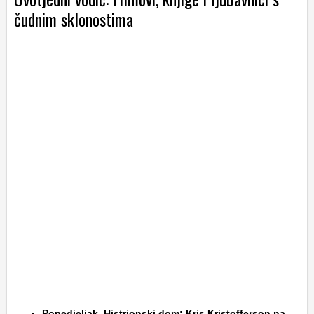
čudnim sklonostima
Ponedjeljak, Histrionski dom: Kris Kristofferson na