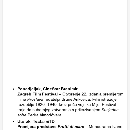
Ponedjeljak, CineStar Branimir
Zagreb Film Festival
– Otvorenje 22. izdanja premijerom
filma
Proslava
redatelja Brune Ankovića. Film istražuje
razdoblje 1920.-1940. kroz priču vojnika Mije. Festival
traje do subotnjeg zatvaranja s prikazivanjem
Susjedne
sobe
Pedra Almodóvara.
Utorak, Teatar &TD
Premijera predstave
Frutti di mare
– Monodrama Ivane