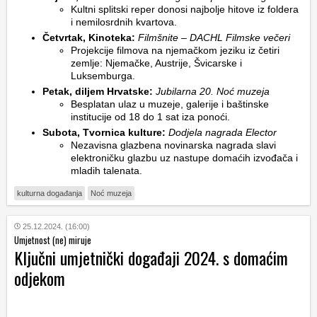
Kultni splitski reper donosi najbolje hitove iz foldera
i nemilosrdnih kvartova.
Četvrtak, Kinoteka:
Filmšnite – DACHL Filmske večeri
Projekcije filmova na njemačkom jeziku iz četiri
zemlje: Njemačke, Austrije, Švicarske i
Luksemburga.
Petak, diljem Hrvatske:
Jubilarna 20. Noć muzeja
Besplatan ulaz u muzeje, galerije i baštinske
institucije od 18 do 1 sat iza ponoći.
Subota, Tvornica kulture:
Dodjela nagrada Elector
Nezavisna glazbena novinarska nagrada slavi
elektroničku glazbu uz nastupe domaćih izvođača i
mladih talenata.
kulturna događanja
Noć muzeja
25.12.2024. (16:00)
Umjetnost (ne) miruje
Ključni umjetnički događaji 2024. s domaćim
odjekom