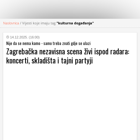
Naslovnica
/
Vijesti koje imaju tag
"kulturna događanja"
KATEGORIJE
14.12.2025. (16:00)
Nije da se nema kamo - samo treba znati gdje se ulazi
HRVATSKI
Zagrebačka nezavisna scena živi ispod radara:
WEB
koncerti, skladišta i tajni partyji