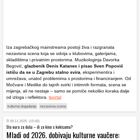
Iza zagrebačkog mainstreama postoji živa i razgranata
nezavisna scena koja se odvija u klubovima, galerijama,
skladištima i privatnim prostorima. Muzikologinja Davorka
Begović,
glazbenik Denis Katanec i pisac Sven Popović
ističu da se u Zagrebu stalno svira
, eksperimentira i
umrežava, unatoč problemima s prostorima i financiranjem. Od
Močvare i Medike do tajnih svirki i intimnih formata, scena se
mijenja, ali ne nestaje – samo se pomiče nekoliko koraka dalje
od izloga i reflektora.
tportal
kulturna događanja
nezavisna scena
09.11.2025. (15:00)
Sto eura za dušu – ili za kino s kokicama?
Mladi od 2026. dobivaju kulturne vaučere: