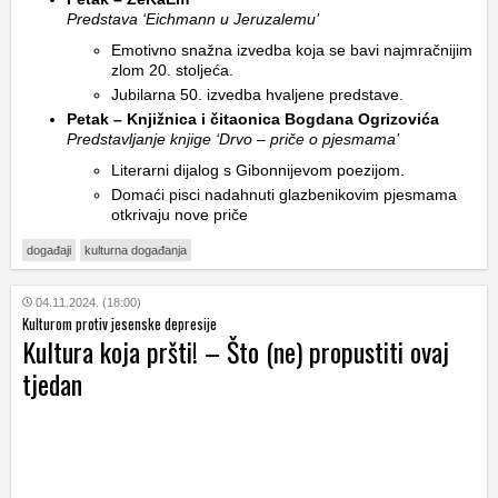
Predstava ‘Eichmann u Jeruzalemu’
Emotivno snažna izvedba koja se bavi najmračnijim
zlom 20. stoljeća.
Jubilarna 50. izvedba hvaljene predstave.
Petak – Knjižnica i čitaonica Bogdana Ogrizovića
Predstavljanje knjige ‘Drvo – priče o pjesmama’
Literarni dijalog s Gibonnijevom poezijom.
Domaći pisci nadahnuti glazbenikovim pjesmama
otkrivaju nove priče
događaji
kulturna događanja
04.11.2024. (18:00)
Kulturom protiv jesenske depresije
Kultura koja pršti! – Što (ne) propustiti ovaj
tjedan