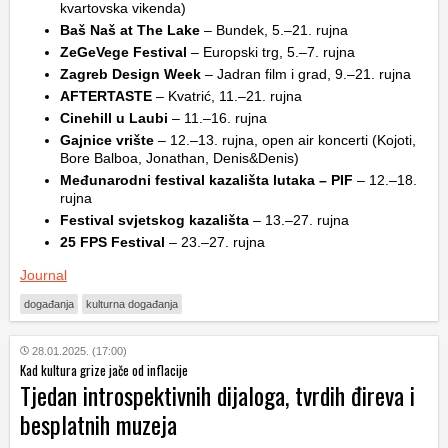
kvartovska vikenda)
Baš Naš at The Lake
– Bundek, 5.–21. rujna
ZeGeVege Festival
– Europski trg, 5.–7. rujna
Zagreb Design Week
– Jadran film i grad, 9.–21. rujna
AFTERTASTE
– Kvatrić, 11.–21. rujna
Cinehill u Laubi
– 11.–16. rujna
Gajnice vrište
– 12.–13. rujna, open air koncerti (Kojoti,
Bore Balboa, Jonathan, Denis&Denis)
Međunarodni festival kazališta lutaka – PIF
– 12.–18.
rujna
Festival svjetskog kazališta
– 13.–27. rujna
25 FPS Festival
– 23.–27. rujna
Journal
događanja
kulturna događanja
28.01.2025. (17:00)
Kad kultura grize jače od inflacije
Tjedan introspektivnih dijaloga, tvrdih đireva i
besplatnih muzeja