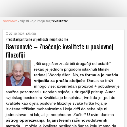
Naslovnica
/
Vijesti koje imaju tag
"kvaliteta"
KATEGORIJE
27.10.2023. (23:00)
Predstavljaj trajne vrijednosti i kupit ćeš me
HRVATSKI
Gavranović – Značenje kvalitete u poslovnoj
WEB
filozofiji
„Biti uspješan znači biti drugačiji od ostalih“ –
rekao je jednom prigodom istaknuti filmski
redatelj Woody Allen. No,
ta formula je možda
vrijedila za prošlo stoljeće
. Danas se traži
mnogo više: izvanredan proizvod + pobuđivanje
snažne pozornosti + ugodan osjećaj + drugačiji pristup. Autor
svjetskog bestselera Kvaliteta je besplatna, tvrdi da je „put do
kvalitete kao dijela poslovne filozofije svake tvrtke koja je
izložena tržišnim mehanizmima i koja drži do sebe nije ni
jednostavan, ni lak, ali je neophodan. Zašto? U ovim danima
oštrog oporezivanja, tajanstvenih računovodstvenih
metoda
… možda je kvaliteta posljednja šansa koju imamo da