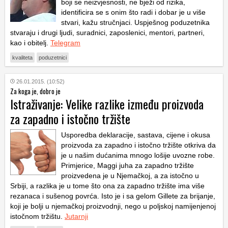
boji se neizvjesnosti, ne bježi od rizika,
identificira se s onim što radi i dobar je u više
stvari, kažu stručnjaci. Uspješnog poduzetnika
stvaraju i drugi ljudi, suradnici, zaposlenici, mentori, partneri,
kao i obitelj.
Telegram
kvaliteta
poduzetnici
26.01.2015. (10:52)
Za koga je, dobro je
Istraživanje: Velike razlike između proizvoda
za zapadno i istočno tržište
Usporedba deklaracije, sastava, cijene i okusa
proizvoda za zapadno i istočno tržište otkriva da
je u našim dućanima mnogo lošije uvozne robe.
Primjerice, Maggi juha za zapadno tržište
proizvedena je u Njemačkoj, a za istočno u
Srbiji, a razlika je u tome što ona za zapadno tržište ima više
rezanaca i sušenog povrća. Isto je i sa gelom Gillete za brijanje,
koji je bolji u njemačkoj proizvodnji, nego u poljskoj namijenjenoj
istočnom tržištu.
Jutarnji