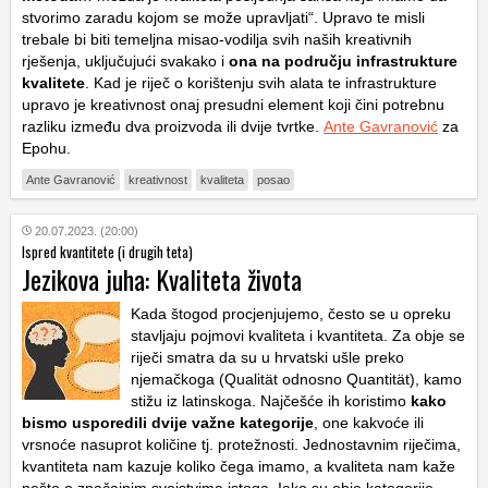
stvorimo zaradu kojom se može upravljati“. Upravo te misli
trebale bi biti temeljna misao-vodilja svih naših kreativnih
rješenja, uključujući svakako i
ona na području infrastrukture
kvalitete
. Kad je riječ o korištenju svih alata te infrastrukture
upravo je kreativnost onaj presudni element koji čini potrebnu
razliku između dva proizvoda ili dvije tvrtke.
Ante Gavranović
za
Epohu.
Ante Gavranović
kreativnost
kvaliteta
posao
20.07.2023. (20:00)
Ispred kvantitete (i drugih teta)
Jezikova juha: Kvaliteta života
Kada štogod procjenjujemo, često se u opreku
stavljaju pojmovi kvaliteta i kvantiteta. Za obje se
riječi smatra da su u hrvatski ušle preko
njemačkoga (Qualität odnosno Quantität), kamo
stižu iz latinskoga. Najčešće ih koristimo
kako
bismo usporedili dvije važne kategorije
, one kakvoće ili
vrsnoće nasuprot količine tj. protežnosti. Jednostavnim riječima,
kvantiteta nam kazuje koliko čega imamo, a kvaliteta nam kaže