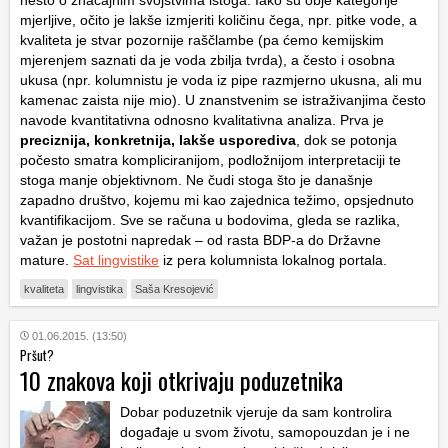
nešto o značajnim svojstvima istoga. Iako su obje kategorije
mjerljive, očito je lakše izmjeriti količinu čega, npr. pitke vode, a
kvaliteta je stvar pozornije raščlambe (pa ćemo kemijskim
mjerenjem saznati da je voda zbilja tvrda), a često i osobna
ukusa (npr. kolumnistu je voda iz pipe razmjerno ukusna, ali mu
kamenac zaista nije mio). U znanstvenim se istraživanjima često
navode kvantitativna odnosno kvalitativna analiza. Prva je
preciznija, konkretnija, lakše usporediva
, dok se potonja
počesto smatra kompliciranijom, podložnijom interpretaciji te
stoga manje objektivnom. Ne čudi stoga što je današnje
zapadno društvo, kojemu mi kao zajednica težimo, opsjednuto
kvantifikacijom. Sve se računa u bodovima, gleda se razlika,
važan je postotni napredak – od rasta BDP-a do Državne
mature.
Sat lingvistike
iz pera kolumnista lokalnog portala.
kvaliteta
lingvistika
Saša Kresojević
01.06.2015. (13:50)
Pršut?
10 znakova koji otkrivaju poduzetnika
Dobar poduzetnik vjeruje da sam kontrolira
događaje u svom životu, samopouzdan je i ne