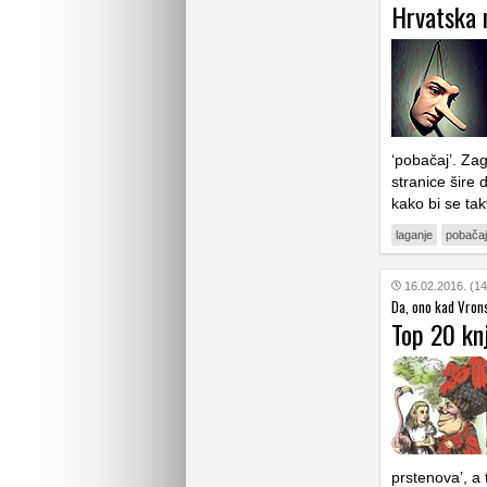
Hrvatska 
‘pobačaj’. Za
stranice šire 
kako bi se ta
laganje
pobačaj
16.02.2016. (14
Da, ono kad Vron
Top 20 knj
prstenova’, a 