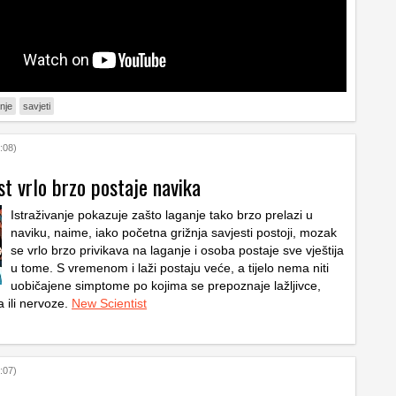
nje
savjeti
:08)
t vrlo brzo postaje navika
Istraživanje pokazuje zašto laganje tako brzo prelazi u
naviku, naime, iako početna grižnja savjesti postoji, mozak
se vrlo brzo privikava na laganje i osoba postaje sve vještija
u tome. S vremenom i laži postaju veće, a tijelo nema niti
uobičajene simptome po kojima se prepoznaje lažljivce,
 ili nervoze.
New Scientist
:07)