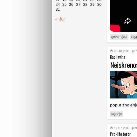
24
25
26
27
28
29
30
31
« Jul
govor tijela
laga
28.10.2016. (07
Kao lavina
Neiskrenos
poput znojenja
laganje
12.07.2016. (09
Pro-life teror