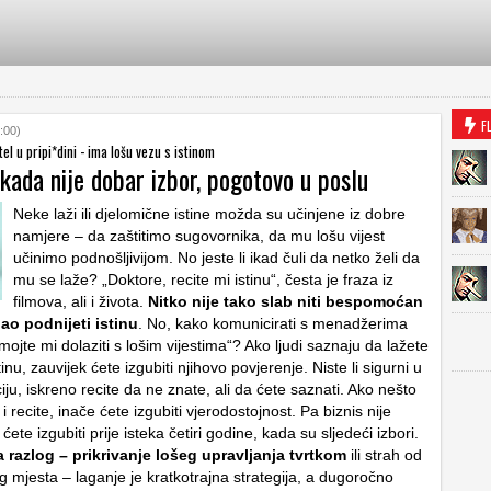
F
:00)
el u pripi*dini - ima lošu vezu s istinom
kada nije dobar izbor, pogotovo u poslu
Neke laži ili djelomične istine možda su učinjene iz dobre
namjere – da zaštitimo sugovornika, da mu lošu vijest
učinimo podnošljivijom. No jeste li ikad čuli da netko želi da
mu se laže? „Doktore, recite mi istinu“, česta je fraza iz
filmova, ali i života.
Nitko nije tako slab niti bespomoćan
ao podnijeti istinu
. No, kako komunicirati s menadžerima
mojte mi dolaziti s lošim vijestima“? Ako ljudi saznaju da lažete
istinu, zauvijek ćete izgubiti njihovo povjerenje. Niste li sigurni u
ju, iskreno recite da ne znate, ali da ćete saznati. Ako nešto
 i recite, inače ćete izgubiti vjerodostojnost. Pa biznis nije
 ćete izgubiti prije isteka četiri godine, kada su sljedeći izbori.
 razlog – prikrivanje lošeg upravljanja tvrtkom
ili strah od
g mjesta – laganje je kratkotrajna strategija, a dugoročno