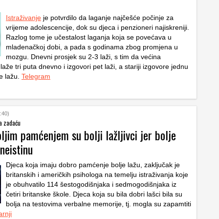
Istraživanje
je potvrdilo da laganje najčešće počinje za
vrijeme adolescencije, dok su djeca i penzioneri najiskreniji.
Razlog tome je učestalost laganja koja se povećava u
mladenačkoj dobi, a pada s godinama zbog promjena u
mozgu. Dnevni prosjek su 2-3 laži, s tim da većina
aže tri puta dnevno i izgovori pet laži, a stariji izgovore jednu
ne lažu.
Telegram
:40)
la zadaću
ljim pamćenjem su bolji lažljivci jer bolje
 neistinu
Djeca koja imaju dobro pamćenje bolje lažu, zaključak je
britanskih i američkih psihologa na temelju istraživanja koje
je obuhvatilo 114 šestogodišnjaka i sedmogodišnjaka iz
četiri britanske škole. Djeca koja su bila dobri lašci bila su
bolja na testovima verbalne memorije, tj. mogla su zapamtiti
arnji