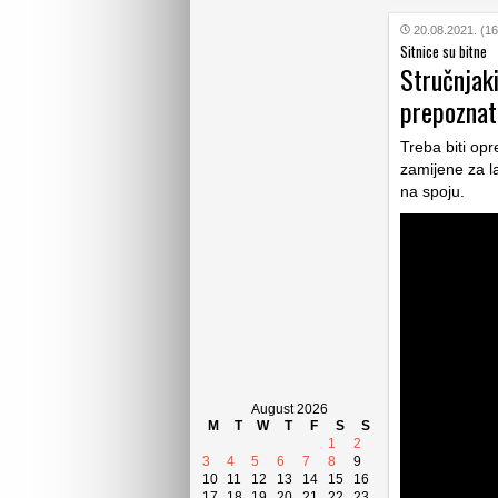
20.08.2021. (16
Sitnice su bitne
Stručnjaki
prepoznati
Treba biti op
zamijene za la
na spoju.
August 2026
M
T
W
T
F
S
S
1
2
3
4
5
6
7
8
9
10
11
12
13
14
15
16
17
18
19
20
21
22
23