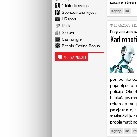
izaziva stres i
1 klik do svega
laganje
laž
Sponzorirane vijesti
HRsport
Rizik
16.05.2023. (11
Programirajmo i
Slotovi
Kad roboti
Casino igre
Bitcoin Casino Bonus
ARHIVA VIJESTI
pomoćnika ozli
prijatelj će u
policija. Oko 
bi slučajevim
rekao da mu j
povjerenje
, 
statistički je
problematično
laganje
laž
ro