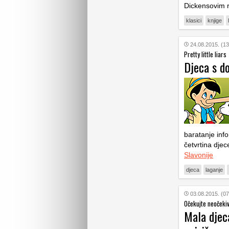
Dickensovim 
klasici
knjige
24.08.2015. (13
Pretty little liars
Djeca s d
baratanje info
četvrtina djec
Slavonije
djeca
laganje
03.08.2015. (07
Očekujte neočeki
Mala djeca