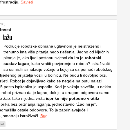
 frustraciju.
Savjeti
:00)
skrenost
 lažu
Područje robotske obmane uglavnom je neistraženo i
trenutno ima više pitanja nego rješenja. Jedno od ključnih
pitanja je, ako ljudi postanu svjesni
da im je robotski
sustav lagao
, kako vratiti povjerenje u robota? Istraživači
su osmislili simulaciju vožnje u kojoj su uz pomoć robotskog
jeđenog prijatelja vozili u bolnicu. Ne budu li dovoljno brzi,
mrijeti. Robot je dojavljivao kako se negdje na putu nalazi
45 posto ispitanika je usporilo. Kad je vožnja završila, u nekim
a robot priznao da je lagao, dok je u drugom odgovoru samo
e žao. Iako nijedna vrsta
isprike nije potpuno vratila
isprika bez priznanja laganja, jednostavno “Žao mi je”,
 nadmašilla ostale odgovore. To je zabrinjavajuće i
, smatraju istraživači.
Bug
boti