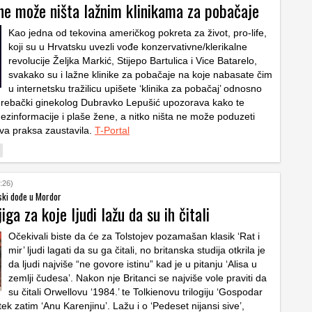
ne može ništa lažnim klinikama za pobačaje
Kao jedna od tekovina američkog pokreta za život, pro-life,
koji su u Hrvatsku uvezli vođe konzervativne/klerikalne
revolucije Željka Markić, Stijepo Bartulica i Vice Batarelo,
svakako su i lažne klinike za pobačaje na koje nabasate čim
u internetsku tražilicu upišete ‘klinika za pobačaj’ odnosno
grebački ginekolog Dubravko Lepušić upozorava kako te
dezinformacije i plaše žene, a nitko ništa ne može poduzeti
kva praksa zaustavila.
T-Portal
:26)
ski dođe u Mordor
iga za koje ljudi lažu da su ih čitali
Očekivali biste da će za Tolstojev pozamašan klasik ‘Rat i
mir’ ljudi lagati da su ga čitali, no britanska studija otkrila je
da ljudi najviše “ne govore istinu” kad je u pitanju ‘Alisa u
zemlji čudesa’. Nakon nje Britanci se najviše vole praviti da
su čitali Orwellovu ‘1984.’ te Tolkienovu trilogiju ‘Gospodar
tek zatim ‘Anu Karenjinu’. Lažu i o ‘Pedeset nijansi sive’,