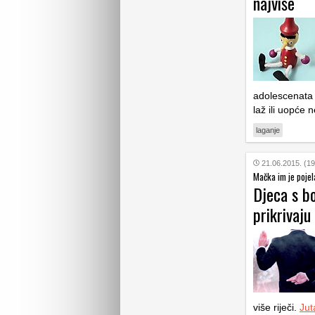
najviše
adolescenata l
laž ili uopće 
laganje
21.06.2015. (19
Mačka im je poje
Djeca s bo
prikrivaju
više riječi.
Jut