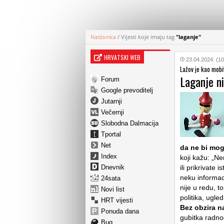
Naslovnica
/
Vijesti koje imaju tag
"laganje"
HRVATSKI WEB
23.04.2024. (10
Lažov je kao mobit
Laganje ni
Forum
Google prevoditelj
Jutarnji
Večernji
Slobodna Dalmacija
Tportal
Net
da ne bi mog
Index
koji kažu: „Ne
Dnevnik
ili prikrivate 
neku informaci
24sata
nije u redu, to
Novi list
politika, ugled
HRT vijesti
Bez obzira na
Ponuda dana
gubitka radno
Bug