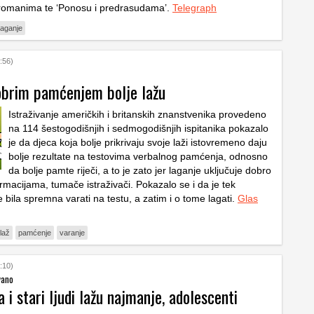
romanima te ‘Ponosu i predrasudama’.
Telegraph
laganje
:56)
obrim pamćenjem bolje lažu
Istraživanje američkih i britanskih znanstvenika provedeno
na 114 šestogodišnjih i sedmogodišnjih ispitanika pokazalo
je da djeca koja bolje prikrivaju svoje laži istovremeno daju
bolje rezultate na testovima verbalnog pamćenja, odnosno
da bolje pamte riječi, a to je zato jer laganje uključuje dobro
rmacijama, tumače istraživači. Pokazalo se i da je tek
e bila spremna varati na testu, a zatim i o tome lagati.
Glas
laž
pamćenje
varanje
:10)
vano
 i stari ljudi lažu najmanje, adolescenti