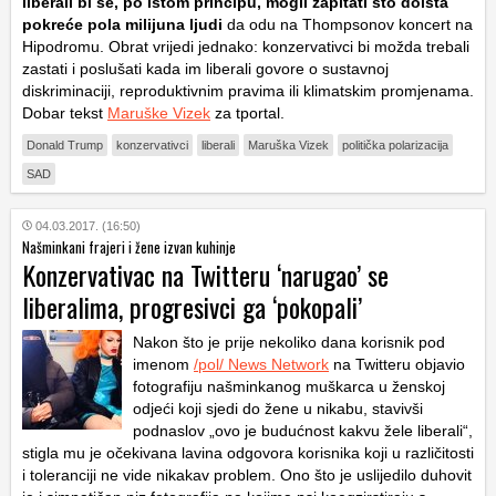
liberali bi se, po istom principu, mogli zapitati što doista
pokreće pola milijuna ljudi
da odu na Thompsonov koncert na
Hipodromu. Obrat vrijedi jednako: konzervativci bi možda trebali
zastati i poslušati kada im liberali govore o sustavnoj
diskriminaciji, reproduktivnim pravima ili klimatskim promjenama.
Dobar tekst
Maruške Vizek
za tportal.
Donald Trump
konzervativci
liberali
Maruška Vizek
politička polarizacija
SAD
04.03.2017. (16:50)
Našminkani frajeri i žene izvan kuhinje
Konzervativac na Twitteru ‘narugao’ se
liberalima, progresivci ga ‘pokopali’
Nakon što je prije nekoliko dana korisnik pod
imenom
/pol/ News Network
na Twitteru objavio
fotografiju našminkanog muškarca u ženskoj
odjeći koji sjedi do žene u nikabu, stavivši
podnaslov „ovo je budućnost kakvu žele liberali“,
stigla mu je očekivana lavina odgovora korisnika koji u različitosti
i toleranciji ne vide nikakav problem. Ono što je uslijedilo duhovit