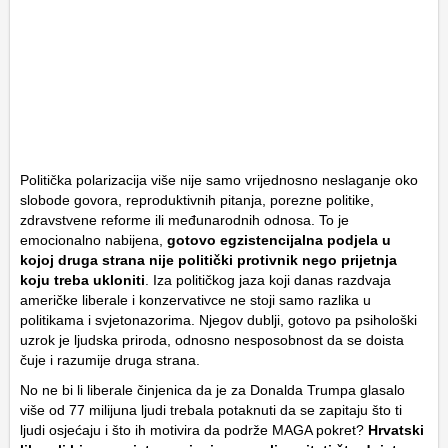
Politička polarizacija više nije samo vrijednosno neslaganje oko
slobode govora, reproduktivnih pitanja, porezne politike,
zdravstvene reforme ili međunarodnih odnosa. To je
emocionalno nabijena,
gotovo egzistencijalna podjela u
kojoj druga strana nije politički protivnik nego prijetnja
koju treba ukloniti
. Iza političkog jaza koji danas razdvaja
američke liberale i konzervativce ne stoji samo razlika u
politikama i svjetonazorima. Njegov dublji, gotovo pa psihološki
uzrok je ljudska priroda, odnosno nesposobnost da se doista
čuje i razumije druga strana.
No ne bi li liberale činjenica da je za Donalda Trumpa glasalo
više od 77 milijuna ljudi trebala potaknuti da se zapitaju što ti
ljudi osjećaju i što ih motivira da podrže MAGA pokret?
Hrvatski