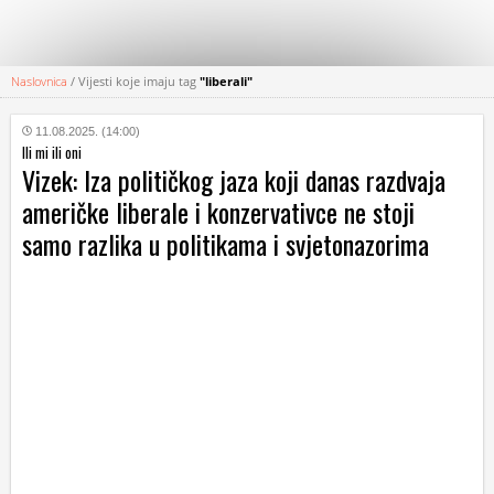
Naslovnica
/
Vijesti koje imaju tag
"liberali"
KATEGORIJE
11.08.2025. (14:00)
Ili mi ili oni
HRVATSKI
Vizek: Iza političkog jaza koji danas razdvaja
WEB
američke liberale i konzervativce ne stoji
samo razlika u politikama i svjetonazorima