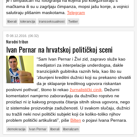
je i simpatičan niz fotografija na kojima psi koegzirstiraju s
mačkama ili su u zagrljaju čimpanza, mopsi jašu konje, a vojnici
salutiraju plišanim maskotama.
Telegram
liberali
tolerancija
transseksualnost
Twitter
08.12.2016. (06:32)
Narodni tribun
Ivan Pernar na hrvatskoj političkoj sceni
“Sam Ivan Pernar i Živi zid, zapravo služe kao
medijatori za interpelacije
underdogsa
, dakle
tranzicijskih gubitnika raznih fela, kao što su
‘zbunjeni kreditni dužnici koji su prekasno shvatili
da je sklapanje kreditnog ugovora riskantan
poslovni pothvat’, štono bi rekao
žurnalistički cinik
. Dežurni
komentatori namjerno zaboravljaju da dužničko ropstvo ne
proizlazi ni iz kakvog propusta čitanja sitnih slova ugovora, nego
iz sistemske proizvodnje zaduženosti. U svakom slučaju, dužnici
su tražili neki novi politički subjekt koji će koliko-toliko njihov
problem politički artikulirati”, piše
Bilten
o pojavi Ivana Pernara.
demokracija
Ivan Pernar
liberali
liberalizam