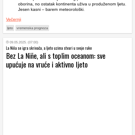
oborina, no ostatak kontinenta uživa u produženom ljetu.
Jesen kasni – barem meteorološki.
Večernji
ljeto
vremenska prognoza
09.05.2025. (07:00)
La Niña se igra skrivača, a ljeto uzima stvari u svoje ruke
Bez La Niñe, ali s toplim oceanom: sve
upućuje na vruće i aktivno ljeto