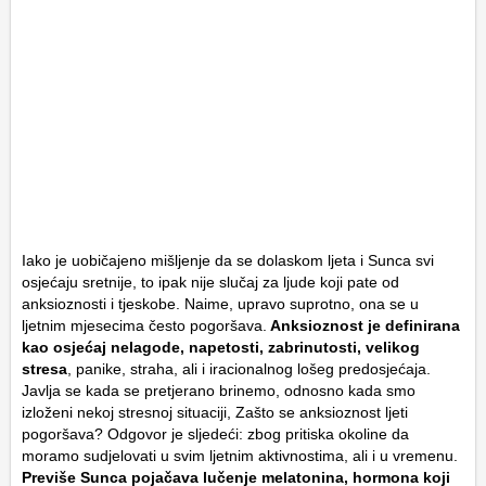
Iako je uobičajeno mišljenje da se dolaskom ljeta i Sunca svi
osjećaju sretnije, to ipak nije slučaj za ljude koji pate od
anksioznosti i tjeskobe. Naime, upravo suprotno, ona se u
ljetnim mjesecima često pogoršava.
Anksioznost je definirana
kao osjećaj nelagode, napetosti, zabrinutosti, velikog
stresa
, panike, straha, ali i iracionalnog lošeg predosjećaja.
Javlja se kada se pretjerano brinemo, odnosno kada smo
izloženi nekoj stresnoj situaciji, Zašto se anksioznost ljeti
pogoršava? Odgovor je sljedeći: zbog pritiska okoline da
moramo sudjelovati u svim ljetnim aktivnostima, ali i u vremenu.
Previše Sunca pojačava lučenje melatonina, hormona koji