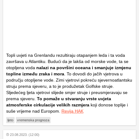
Topli uvjeti na Grenlandu rezultiraju otapanjem leda i ta voda
završava u Atlantiku. Budući da je lakša od morske vode, ta se
otopljena voda
nalazi na površini oceana i smanjuje izmjenu
topline između zraka i mora
. To dovodi do jačih vjetrova u
području otopljene vode. Zimi vjetrovi pokreću sjevernoatlantsku
struju prema sjeveru, a to je produžetak Golfske struje.
Sljedećeg ljeta vjetrovi slijede smjer struje i preusmjeravaju se
prema sjeveru.
To pomaže u stvaranju vrste uvjeta
atmosferske cirkulacije velikih razmjera
koji donose toplije i
suše vrijeme nad Europom.
Revija HAK
ljeto
vremenska prognoza
23.08.2023. (12:00)