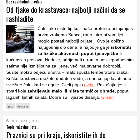
Bez rashladnih uređaja
Od fjake do krastavaca: najbolji načini da se
rashladite
Čak i ako niste tip koji inače preferira ustajanje s
prvim zrakama Sunca, rano jutro bi vam ljeti
moglo postati najbolji prijatelj. Ovo je obično
najugodniji dio dana, a najbolje ga je
iskoristiti
za fizičke aktivnosti poput tjelovježbe
ili
kućanskih poslova. Nadalje, odrijemati u ranim poslijepodnevnim
satima nije izmišljotina za lijene, već ima stvarne dobrobiti.
Sušite mokru odjeću unutra – malo spušta temperaturu zraka.
Kriške krastavca možete dodati u vodu, a one će joj davati notu
svježine čak i kad se ugrije. Cijeli popis
ovdje
. Pokušajte jesti
stvari koje
zahtijevaju malo ili ništa termičke obrade
, poput
laganih ljetnih salata. Dobre su i vježbe disanja.
Green
ljeto
vručine
18.08.2023. (19:00)
Tople ruševine ljeta...
Praznici su pri kraju, iskoristite ih do