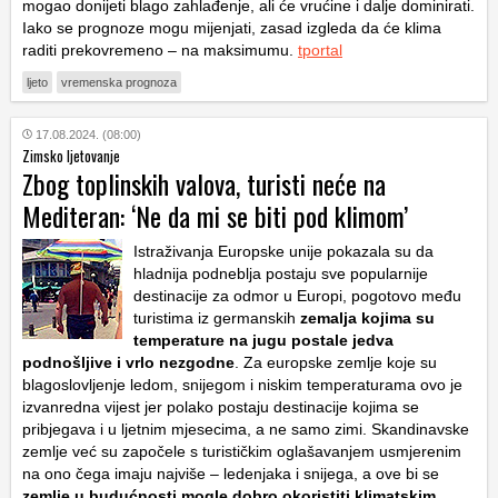
mogao donijeti blago zahlađenje, ali će vrućine i dalje dominirati.
Iako se prognoze mogu mijenjati, zasad izgleda da će klima
raditi prekovremeno – na maksimumu.
tportal
ljeto
vremenska prognoza
17.08.2024. (08:00)
Zimsko ljetovanje
Zbog toplinskih valova, turisti neće na
Mediteran: ‘Ne da mi se biti pod klimom’
Istraživanja Europske unije pokazala su da
hladnija podneblja postaju sve popularnije
destinacije za odmor u Europi, pogotovo među
turistima iz germanskih
zemalja kojima su
temperature na jugu postale jedva
podnošljive i vrlo nezgodne
. Za europske zemlje koje su
blagoslovljenje ledom, snijegom i niskim temperaturama ovo je
izvanredna vijest jer polako postaju destinacije kojima se
pribjegava i u ljetnim mjesecima, a ne samo zimi. Skandinavske
zemlje već su započele s turističkim oglašavanjem usmjerenim
na ono čega imaju najviše – ledenjaka i snijega, a ove bi se
zemlje u budućnosti mogle dobro okoristiti klimatskim