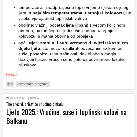
temperature: iznadprosječno toplo vrijeme tijekom cijelog
ljeta,
s najvišim temperaturama u srpnju i kolovozu
, uz
visoku vjerojatnost toplinskih valova
oborine: vlažniji početak ljeta (lipanj) s većom količinom
oborina, nakon čega slijedi sušniji period u srpnju i
kolovozu, s manje oborina od prosjeka
opći uvjeti:
stabilni i suhi vremenski uvjeti u kasnijem
dijelu ljeta
, što može rezultirati povećanim rizikom od
suše, posebice u unutrašnjosti, dok bi obala mogla
doživjeti tipično vruće i suho ljeto uz povremene lokalne
pljuskove.
Index
ljeto
vremenska prognoza
21.03.2025. (10:00)
Tko preživi, pričat će unucima o hladu
Ljeto 2025.: Vrućine, suše i toplinski valovi na
Balkanu