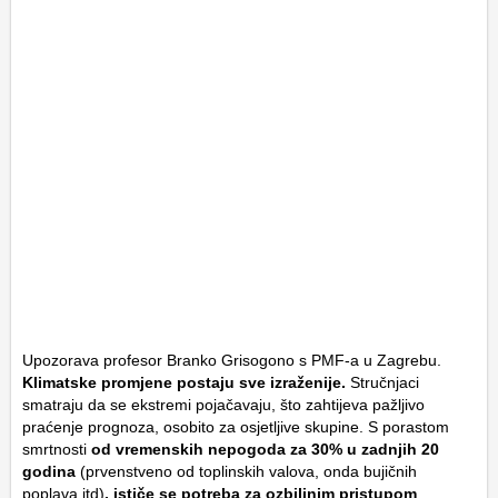
Upozorava profesor Branko Grisogono s PMF-a u Zagrebu.
Klimatske promjene postaju sve izraženije.
Stručnjaci
smatraju da se ekstremi pojačavaju, što zahtijeva pažljivo
praćenje prognoza, osobito za osjetljive skupine. S porastom
smrtnosti
od vremenskih nepogoda za 30% u zadnjih 20
godina
(prvenstveno od toplinskih valova, onda bujičnih
poplava itd)
, ističe se potreba za ozbiljnim pristupom