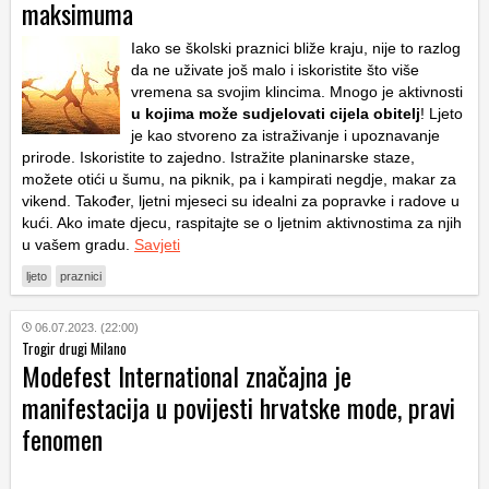
maksimuma
Iako se školski praznici bliže kraju, nije to razlog
da ne uživate još malo i iskoristite što više
vremena sa svojim klincima. Mnogo je aktivnosti
u kojima može sudjelovati cijela obitelj
! Ljeto
je kao stvoreno za istraživanje i upoznavanje
prirode. Iskoristite to zajedno. Istražite planinarske staze,
možete otići u šumu, na piknik, pa i kampirati negdje, makar za
vikend. Također, ljetni mjeseci su idealni za popravke i radove u
kući. Ako imate djecu, raspitajte se o ljetnim aktivnostima za njih
u vašem gradu.
Savjeti
ljeto
praznici
06.07.2023. (22:00)
Trogir drugi Milano
Modefest International značajna je
manifestacija u povijesti hrvatske mode, pravi
fenomen