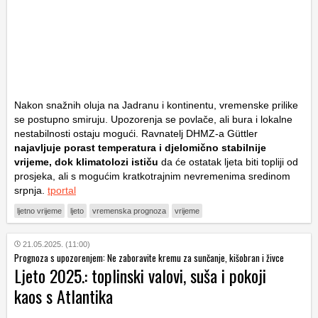
Nakon snažnih oluja na Jadranu i kontinentu, vremenske prilike
se postupno smiruju. Upozorenja se povlače, ali bura i lokalne
nestabilnosti ostaju mogući. Ravnatelj DHMZ-a Güttler
najavljuje porast temperatura i djelomično stabilnije
vrijeme, dok klimatolozi ističu
da će ostatak ljeta biti topliji od
prosjeka, ali s mogućim kratkotrajnim nevremenima sredinom
srpnja.
tportal
ljetno vrijeme
ljeto
vremenska prognoza
vrijeme
21.05.2025. (11:00)
Prognoza s upozorenjem: Ne zaboravite kremu za sunčanje, kišobran i živce
Ljeto 2025.: toplinski valovi, suša i pokoji
kaos s Atlantika