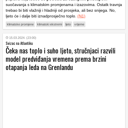
suočavanja s klimatskim promjenama i izazovima. Ostatk travnja
trebao bi biti vlažniji i hladniji od prosjeka, ali bez snijega. No,
ljeto će i dalje biti iznadprosječno toplo.
(N1)
klimatske promjene
klimatski ekstremi
ljeto
vrijeme
15.03.2024. (23:00)
Svizac na Atlantiku
Čeka nas toplo i suho ljeto, stručnjaci razvili
model predviđanja vremena prema brzini
otapanja leda na Grenlandu