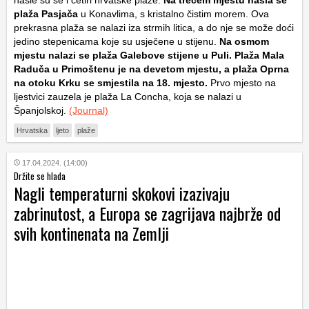
našle su se i četiri hrvatske plaže.
Na trećem mjestu našla se
plaža Pasjača
u Konavlima, s kristalno čistim morem. Ova
prekrasna plaža se nalazi iza strmih litica, a do nje se može doći
jedino stepenicama koje su usječene u stijenu.
Na osmom
mjestu nalazi se plaža Galebove stijene u Puli. Plaža Mala
Raduča u Primoštenu je na devetom mjestu, a plaža Oprna
na otoku Krku se smjestila na 18. mjesto.
Prvo mjesto na
ljestvici zauzela je plaža La Concha, koja se nalazi u
Španjolskoj.
(Journal)
Hrvatska
ljeto
plaže
17.04.2024. (14:00)
Držite se hlada
Nagli temperaturni skokovi izazivaju
zabrinutost, a Europa se zagrijava najbrže od
svih kontinenata na Zemlji