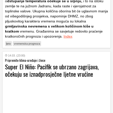
o
dstupanje temperatura očekuje se u srpnju,
i to na istoku
zemlje te na južnom Jadranu, kada raste i vjerojatnost za
toplinske valove. Ukupna količina oborina bit će uglavnom manja
od višegodišnjeg prosjekva, napominje DHMZ, no zbog
pljuskovitog karaktera vremena moguća su lokalna
grmljavinska nevremena s velikom količinom kiše u
kratkom
vremenu. Građanima se savjetuje redovito praćenje
kratkoročnih prognoza i upozorenja.
Index
ljeto
vremenska prognoza
14.03. (23:00)
Pripremite klima-uređaje i živce
Super El Niño: Pacifik se ubrzano zagrijava,
očekuju se iznadprosječne ljetne vrućine