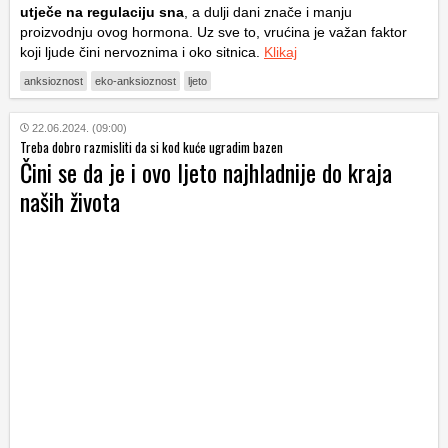
utječe na regulaciju sna
, a dulji dani znače i manju
proizvodnju ovog hormona. Uz sve to, vrućina je važan faktor
koji ljude čini nervoznima i oko sitnica.
Klikaj
anksioznost
eko-anksioznost
ljeto
22.06.2024. (09:00)
Treba dobro razmisliti da si kod kuće ugradim bazen
Čini se da je i ovo ljeto najhladnije do kraja
naših života