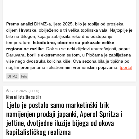
Prema analizi DHMZ-a, ljeto 2025. bilo je toplije od prosjeka
diljem Hrvatske, obilježeno s tri velika toplinska vala. Najtoplije je
bilo na Bilogori, koja je zabilježila rekordno odstupanje
temperature.
Istodobno, oborine su pokazale velike
regionalne razlike
. Dok su se neki dijelovi unutrašnjosti, poput
Daruvara, borili s ekstremnom sušom, u Pločama je zabilježena
više nego dvostruka količina kiše. Ova sezona bila je tipična po
naglim promjenama i ekstremnim vremenskim pojavama.
tportal
DHMZ
ljeto
17.08.2025. (11:00)
Nisu ni ljeta što su bila
Ljeto je postalo samo marketinški trik
namijenjen prodaji japanki, Aperol Spritza i
jeftine, dvotjedne iluzije bijega od okova
kapitalističkog realizma