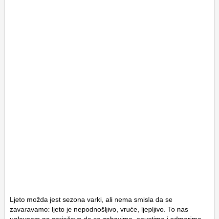
Ljeto možda jest sezona varki, ali nema smisla da se
zavaravamo: ljeto je nepodnošljivo, vruće, ljepljivo. To nas
uglavnom ne sprječava da se zabavimo, opustimo i odmorimo
,