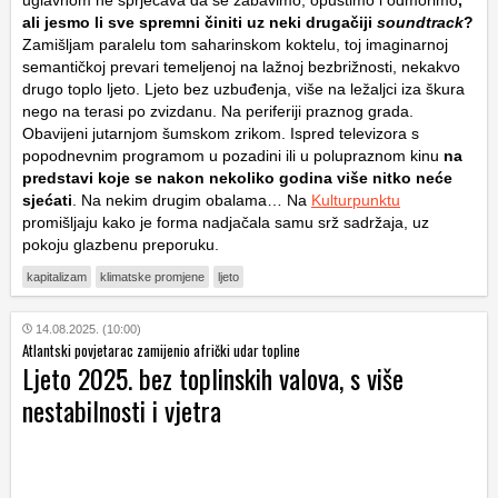
ali jesmo li sve spremni činiti uz neki drugačiji
soundtrack
?
Zamišljam paralelu tom saharinskom koktelu, toj imaginarnoj
semantičkoj prevari temeljenoj na lažnoj bezbrižnosti, nekakvo
drugo toplo ljeto. Ljeto bez uzbuđenja, više na ležaljci iza škura
nego na terasi po zvizdanu. Na periferiji praznog grada.
Obavijeni jutarnjom šumskom zrikom. Ispred televizora s
popodnevnim programom u pozadini ili u polupraznom kinu
na
predstavi koje se nakon nekoliko godina više nitko neće
sjećati
. Na nekim drugim obalama… Na
Kulturpunktu
promišljaju kako je forma nadjačala samu srž sadržaja, uz
pokoju glazbenu preporuku.
kapitalizam
klimatske promjene
ljeto
14.08.2025. (10:00)
Atlantski povjetarac zamijenio afrički udar topline
Ljeto 2025. bez toplinskih valova, s više
nestabilnosti i vjetra