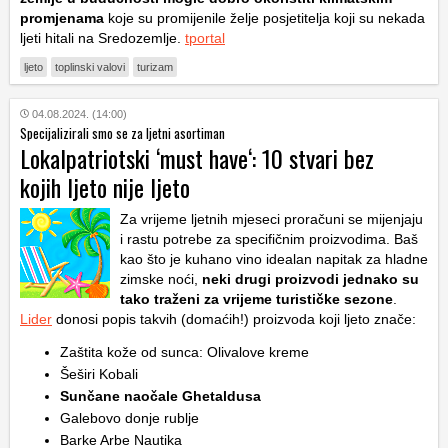
promjenama
koje su promijenile želje posjetitelja koji su nekada
ljeti hitali na Sredozemlje.
tportal
ljeto
toplinski valovi
turizam
04.08.2024. (14:00)
Specijalizirali smo se za ljetni asortiman
Lokalpatriotski ‘must have‘: 10 stvari bez
kojih ljeto nije ljeto
Za vrijeme ljetnih mjeseci proračuni se mijenjaju
i rastu potrebe za specifičnim proizvodima. Baš
kao što je kuhano vino idealan napitak za hladne
zimske noći,
neki drugi proizvodi jednako su
tako traženi za vrijeme turističke sezone
.
Lider
donosi popis takvih (domaćih!) proizvoda koji ljeto znače:
Zaštita kože od sunca: Olivalove kreme
Šeširi Kobali
Sunčane naočale Ghetaldusa
Galebovo donje rublje
Barke Arbe Nautika