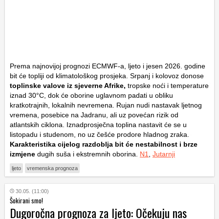
Prema najnovijoj prognozi ECMWF-a, ljeto i jesen 2026. godine
bit će topliji od klimatološkog prosjeka. Srpanj i kolovoz donose
toplinske valove iz sjeverne Afrike,
tropske noći i temperature
iznad 30°C, dok će oborine uglavnom padati u obliku
kratkotrajnih, lokalnih nevremena. Rujan nudi nastavak ljetnog
vremena, posebice na Jadranu, ali uz povećan rizik od
atlantskih ciklona. Iznadprosječna toplina nastavit će se u
listopadu i studenom, no uz češće prodore hladnog zraka.
Karakteristika cijelog razdoblja bit će nestabilnost i brze
izmjene
dugih suša i ekstremnih oborina.
N1
,
Jutarnji
ljeto
vremenska prognoza
30.05. (11:00)
Šokirani smo!
Dugoročna prognoza za ljeto: Očekuju nas