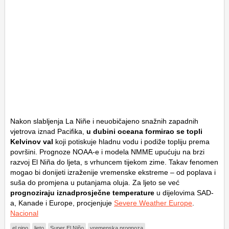
Nakon slabljenja La Niñe i neuobičajeno snažnih zapadnih
vjetrova iznad Pacifika,
u dubini oceana formirao se topli
Kelvinov val
koji potiskuje hladnu vodu i podiže topliju prema
površini. Prognoze NOAA-e i modela NMME upućuju na brzi
razvoj El Niña do ljeta, s vrhuncem tijekom zime. Takav fenomen
mogao bi donijeti izraženije vremenske ekstreme – od poplava i
suša do promjena u putanjama oluja. Za ljeto se već
prognoziraju iznadprosječne temperature
u dijelovima SAD-
a, Kanade i Europe, procjenjuje
Severe Weather Europe
.
Nacional
el nino
ljeto
Super El Niño
vremenska prognoza