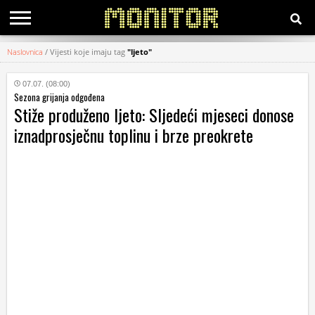
Naslovnica
/
Vijesti koje imaju tag
"ljeto"
KATEGORIJE
07.07. (08:00)
Sezona grijanja odgođena
HRVATSKI
Stiže produženo ljeto: Sljedeći mjeseci donose
WEB
iznadprosječnu toplinu i brze preokrete