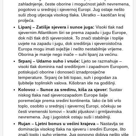
zahladnjenje, česte oborine i mogućnost jakih nevremena,
pogotovo u srednjoj i sjevernoj Europi. Jug ostaje nešto
suši zbog utjecaja visokog tlaka. Ukratko – kaotičan kraj
proljeća.
Lipanj – Zatišje sjevera i sunce juga:
Visoki tlak nad
sjevernim Atlantikom širi se prema zapadu i jugu Europe,
dok niži tlak drži sjeveroistok. To znači stabilnije i toplije
uvjete na zapadu i jugu, dok središnja i sjeveroistočna
Europa mogu imati svježije i nešto nestabilnije vrijeme.
Oborina je manje nego inače – suhi lipanj za većinu.
Srpanj – Udarno suho i vruće:
Ljeto se razmahuje –
visoki tlak dominira nad središnjom i zapadnom Europom,
potiskujući oborine i donoseći iznadprosječne
temperature. Srpanj će biti topao, suh i pogodan za
ljubitelje toplinskih valova. Kišobran ide na godišnji.
Kolovoz – Sunce za sredinu, kiša za sjever:
Sustav
niskog tlaka nad sjeverozapadom Europe šalje
poremećaje prema sredini kontinenta. Iako će biti vrlo
toplo, osobito u srednjoj i sjevernoj Europi, očekuju se
česti vremenski lomovi – kratki pljuskovi i grmljavinska
nevremena. Jug i jugoistok ostaju suši i stabilniji.
Rujan – Ljetni bonus u većini krajeva –
Nastavlja se
dominacija visokog tlaka na sjeveru i sredini Europe, što
znači toplo i suho vrijeme. Jug ponovno dobiva nešto više