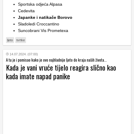
Sportska odjeća Alpasa
Cedevita
Japanke i natikače Borovo
Sladoledi Croccantino
Suncobrani Vis Prometexa
ljeto
tvrtke
14.07.2024. (07:00)
A tu je i pomisao kako je ovo najhladnije ljeto do kraja naših života...
Kada je vani vruće tijelo reagira slično kao
kada imate napad panike