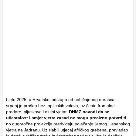
Ljeto 2025. u Hrvatskoj odstupa od uobičajenog obrasca –
srpanj je prošao bez toplinskih valova, uz česte frontalne
prodore, pljuskove i olujni vjetar.
DHMZ navodi da se
učestalost i smjer vjetra zasad ne mogu precizno potvrditi
,
no dugoročne projekcije predviđaju pojačanje ljetnog i jesenskog
vjetra na Jadranu. Uz slabiji utjecaj afričkog grebena, prevladao
je dotok svježijeg zraka iz Atlantskog područja, što je donijelo