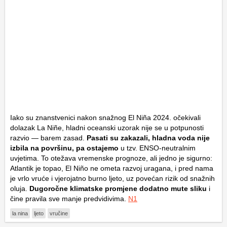
Iako su znanstvenici nakon snažnog El Niña 2024. očekivali
dolazak La Niñe, hladni oceanski uzorak nije se u potpunosti
razvio — barem zasad.
Pasati su zakazali, hladna voda nije
izbila na površinu, pa ostajemo
u tzv. ENSO-neutralnim
uvjetima. To otežava vremenske prognoze, ali jedno je sigurno:
Atlantik je topao, El Niño ne ometa razvoj uragana, i pred nama
je vrlo vruće i vjerojatno burno ljeto, uz povećan rizik od snažnih
oluja.
Dugoročne klimatske promjene dodatno mute sliku
i
čine pravila sve manje predvidivima.
N1
la nina
ljeto
vručine