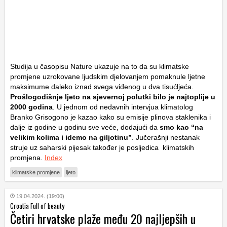
Studija u časopisu Nature ukazuje na to da su klimatske
promjene uzrokovane ljudskim djelovanjem pomaknule ljetne
maksimume daleko iznad svega viđenog u dva tisućljeća.
Prošlogodišnje ljeto na sjevernoj polutki bilo je najtoplije u
2000 godina
. U jednom od nedavnih intervjua klimatolog
Branko Grisogono je kazao kako su emisije plinova staklenika i
dalje iz godine u godinu sve veće, dodajući da
smo kao “na
velikim kolima i idemo na giljotinu”
. Jučerašnji nestanak
struje uz saharski pijesak također je posljedica klimatskih
promjena.
Index
klimatske promjene
ljeto
19.04.2024. (19:00)
Croatia Full of beauty
Četiri hrvatske plaže među 20 najljepših u