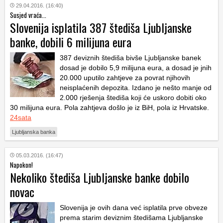
29.04.2016. (16:40)
Susjed vraća...
Slovenija isplatila 387 štediša Ljubljanske
banke, dobili 6 milijuna eura
387 deviznih štediša bivše Ljubljanske banek
dosad je dobilo 5,9 milijuna eura, a dosad je jnih
20.000 uputilo zahtjeve za povrat njihovih
neisplaćenih depozita. Izdano je nešto manje od
2.000 rješenja štediša koji će uskoro dobiti oko
30 milijuna eura. Pola zahtjeva došlo je iz BiH, pola iz Hrvatske.
24sata
Ljubljanska banka
05.03.2016. (16:47)
Napokon!
Nekoliko štediša Ljubljanske banke dobilo
novac
Slovenija je ovih dana već isplatila prve obveze
prema starim deviznim štedišama Ljubljanske