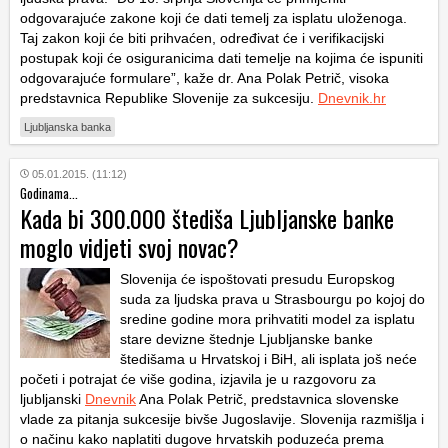
odgovarajuće zakone koji će dati temelj za isplatu uloženoga.
Taj zakon koji će biti prihvaćen, određivat će i verifikacijski
postupak koji će osiguranicima dati temelje na kojima će ispuniti
odgovarajuće formulare”, kaže dr. Ana Polak Petrič, visoka
predstavnica Republike Slovenije za sukcesiju.
Dnevnik.hr
Ljubljanska banka
05.01.2015. (11:12)
Godinama...
Kada bi 300.000 štediša Ljubljanske banke
moglo vidjeti svoj novac?
Slovenija će ispoštovati presudu Europskog
suda za ljudska prava u Strasbourgu po kojoj do
sredine godine mora prihvatiti model za isplatu
stare devizne štednje Ljubljanske banke
štedišama u Hrvatskoj i BiH, ali isplata još neće
početi i potrajat će više godina, izjavila je u razgovoru za
ljubljanski
Dnevnik
Ana Polak Petrič, predstavnica slovenske
vlade za pitanja sukcesije bivše Jugoslavije. Slovenija razmišlja i
o načinu kako naplatiti dugove hrvatskih poduzeća prema