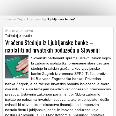
Naslovnica
/
Vijesti koje imaju tag
"Ljubljanska banka"
KATEGORIJE
13.03.2018. (18:49)
Tudi tukaj je Hrvaška
HRVATSKI
Vraćenu štednju iz Ljubljanske banke –
WEB
naplatiti od hrvatskih poduzeća u Sloveniji
Slovenski parlament sprema ustavni zakon kojim
bi zabranio isplatu tkz. prenesene stare devizne
štednje hrvatskih građana kod Ljubljanske
banke Zagreb iz vremena SFRJ. Tužbe protiv
NLB-a vode Zagrebačka banka i Privredna
banka Zagreb, a na račune hrvatskih banaka isplaćeno je skoro
dva milijuna eura temeljem nekoliko već donesenih pravomoćnih
presuda. Ustavnim zakonom parlament bi NLB-u zabranio
isplate po nalozima hrvatskih sudova, a ako bi do isplate i došlo
ovlastili bi slovensko ministarstvo financija da kompenzira
nastalu štetu Ljubljanskoj banci iz imovine poduzeća koja
posluju u Sloveniji, a u 100-postotnom su vlasništvu hrvatske