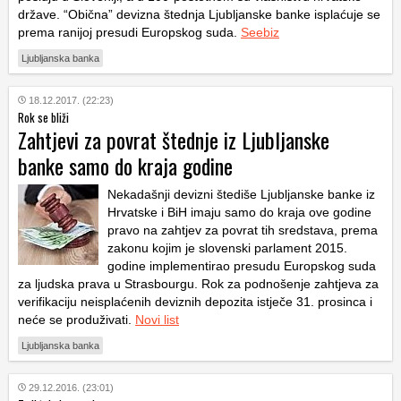
države. “Obična” devizna štednja Ljubljanske banke isplaćuje se
prema ranijoj presudi Europskog suda.
Seebiz
Ljubljanska banka
18.12.2017. (22:23)
Rok se bliži
Zahtjevi za povrat štednje iz Ljubljanske
banke samo do kraja godine
Nekadašnji devizni štediše Ljubljanske banke iz
Hrvatske i BiH imaju samo do kraja ove godine
pravo na zahtjev za povrat tih sredstava, prema
zakonu kojim je slovenski parlament 2015.
godine implementirao presudu Europskog suda
za ljudska prava u Strasbourgu. Rok za podnošenje zahtjeva za
verifikaciju neisplaćenih deviznih depozita istječe 31. prosinca i
neće se produživati.
Novi list
Ljubljanska banka
29.12.2016. (23:01)