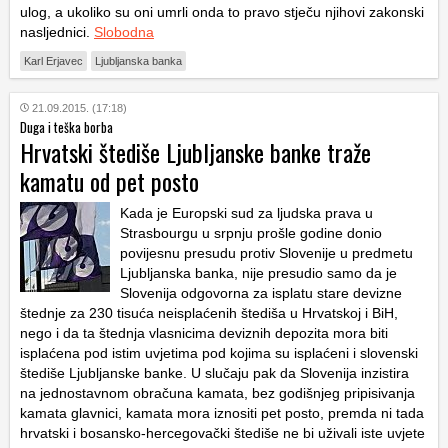
ulog, a ukoliko su oni umrli onda to pravo stječu njihovi zakonski
nasljednici.
Slobodna
Karl Erjavec
Ljubljanska banka
21.09.2015. (17:18)
Duga i teška borba
Hrvatski štediše Ljubljanske banke traže
kamatu od pet posto
Kada je Europski sud za ljudska prava u
Strasbourgu u srpnju prošle godine donio
povijesnu presudu protiv Slovenije u predmetu
Ljubljanska banka, nije presudio samo da je
Slovenija odgovorna za isplatu stare devizne
štednje za 230 tisuća neisplaćenih štediša u Hrvatskoj i BiH,
nego i da ta štednja vlasnicima deviznih depozita mora biti
isplaćena pod istim uvjetima pod kojima su isplaćeni i slovenski
štediše Ljubljanske banke. U slučaju pak da Slovenija inzistira
na jednostavnom obračuna kamata, bez godišnjeg pripisivanja
kamata glavnici, kamata mora iznositi pet posto, premda ni tada
hrvatski i bosansko-hercegovački štediše ne bi uživali iste uvjete