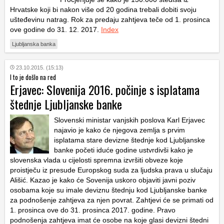
Hrvatske koji bi nakon više od 20 godina trebali dobiti svoju
ušteđevinu natrag. Rok za predaju zahtjeva teče od 1. prosinca
ove godine do 31. 12. 2017.
Index
Ljubljanska banka
23.10.2015. (15:13)
I to je došlo na red
Erjavec: Slovenija 2016. počinje s isplatama
štednje Ljubljanske banke
Slovenski ministar vanjskih poslova Karl Erjavec
najavio je kako će njegova zemlja s prvim
isplatama stare devizne štednje kod Ljubljanske
banke početi iduće godine ustvrdivši kako je
slovenska vlada u cijelosti spremna izvršiti obveze koje
proistječu iz presude Europskog suda za ljudska prava u slučaju
Ališić. Kazao je kako će Sovenija uskoro objaviti javni poziv
osobama koje su imale deviznu štednju kod Ljubljanske banke
za podnošenje zahtjeva za njen povrat. Zahtjevi će se primati od
1. prosinca ove do 31. prosinca 2017. godine. Pravo
podnošenja zahtjeva imat će osobe na koje glasi devizni štedni