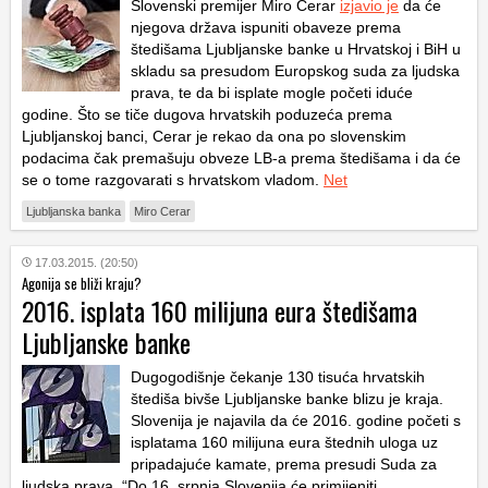
Slovenski premijer Miro Cerar
izjavio je
da će
njegova država ispuniti obaveze prema
štedišama Ljubljanske banke u Hrvatskoj i BiH u
skladu sa presudom Europskog suda za ljudska
prava, te da bi isplate mogle početi iduće
godine. Što se tiče dugova hrvatskih poduzeća prema
Ljubljanskoj banci, Cerar je rekao da ona po slovenskim
podacima čak premašuju obveze LB-a prema štedišama i da će
se o tome razgovarati s hrvatskom vladom.
Net
Ljubljanska banka
Miro Cerar
17.03.2015. (20:50)
Agonija se bliži kraju?
2016. isplata 160 milijuna eura štedišama
Ljubljanske banke
Dugogodišnje čekanje 130 tisuća hrvatskih
štediša bivše Ljubljanske banke blizu je kraja.
Slovenija je najavila da će 2016. godine početi s
isplatama 160 milijuna eura štednih uloga uz
pripadajuće kamate, prema presudi Suda za
ljudska prava. “Do 16. srpnja Slovenija će primijeniti