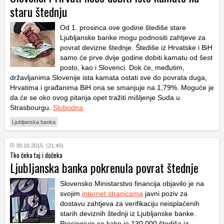
staru štednju
Od 1. prosinca ove godine štediše stare
Ljubljanske banke mogu podnositi zahtjeve za
povrat devizne štednje. Štediše iz Hrvatske i BiH
samo će prve dvije godine dobiti kamatu od šest
posto, kao i Slovenci. Dok će, međutim,
državljanima Slovenije ista kamata ostati sve do povrata duga,
Hrvatima i građanima BiH ona se smanjuje na 1,79%. Moguće je
da će se oko ovog pitanja opet tražiti mišljenje Suda u
Strasbourgu.
Slobodna
Ljubljanska banka
30.10.2015. (21:40)
Tko čeka taj i dočeka
Ljubljanska banka pokrenula povrat štednje
Slovensko Ministarstvo financija objavilo je na
svojim
internet stranicama
javni poziv za
dostavu zahtjeva za verifikaciju neisplaćenih
starih deviznih štednji iz Ljubljanske banke.
Procjenjuje se kako je 130.000 štediša iz