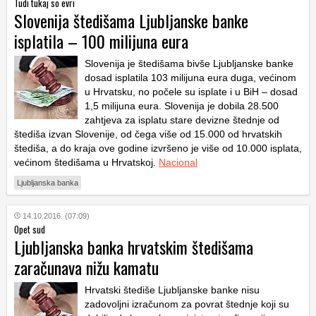
Tudi tukaj so evri
Slovenija štedišama Ljubljanske banke
isplatila – 100 milijuna eura
Slovenija je štedišama bivše Ljubljanske banke
dosad isplatila 103 milijuna eura duga, većinom
u Hrvatsku, no počele su isplate i u BiH – dosad
1,5 milijuna eura. Slovenija je dobila 28.500
zahtjeva za isplatu stare devizne štednje od
štediša izvan Slovenije, od čega više od 15.000 od hrvatskih
štediša, a do kraja ove godine izvršeno je više od 10.000 isplata,
većinom štedišama u Hrvatskoj.
Nacional
Ljubljanska banka
14.10.2016. (07:09)
Opet sud
Ljubljanska banka hrvatskim štedišama
zaračunava nižu kamatu
Hrvatski štediše Ljubljanske banke nisu
zadovoljni izračunom za povrat štednje koji su