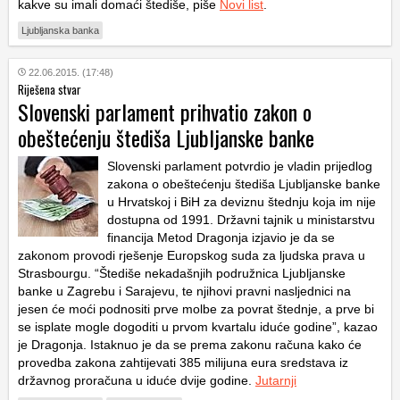
kakve su imali domaći štediše, piše
Novi list
.
Ljubljanska banka
22.06.2015. (17:48)
Riješena stvar
Slovenski parlament prihvatio zakon o
obeštećenju štediša Ljubljanske banke
Slovenski parlament potvrdio je vladin prijedlog
zakona o obeštećenju štediša Ljubljanske banke
u Hrvatskoj i BiH za deviznu štednju koja im nije
dostupna od 1991. Državni tajnik u ministarstvu
financija Metod Dragonja izjavio je da se
zakonom provodi rješenje Europskog suda za ljudska prava u
Strasbourgu. “Štediše nekadašnjih podružnica Ljubljanske
banke u Zagrebu i Sarajevu, te njihovi pravni nasljednici na
jesen će moći podnositi prve molbe za povrat štednje, a prve bi
se isplate mogle dogoditi u prvom kvartalu iduće godine”, kazao
je Dragonja. Istaknuo je da se prema zakonu računa kako će
provedba zakona zahtijevati 385 milijuna eura sredstava iz
državnog proračuna u iduće dvije godine.
Jutarnji