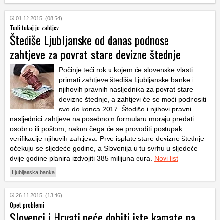
01.12.2015. (08:54)
Tudi tukaj je zahtjev
Štediše Ljubljanske od danas podnose
zahtjeve za povrat stare devizne štednje
Počinje teći rok u kojem će slovenske vlasti
primati zahtjeve štediša Ljubljanske banke i
njihovih pravnih nasljednika za povrat stare
devizne štednje, a zahtjevi će se moći podnositi
sve do konca 2017. Štediše i njihovi pravni
nasljednici zahtjeve na posebnom formularu moraju predati
osobno ili poštom, nakon čega će se provoditi postupak
verifikacije njihovih zahtjeva. Prve isplate stare devizne štednje
očekuju se sljedeće godine, a Slovenija u tu svrhu u sljedeće
dvije godine planira izdvojiti 385 milijuna eura.
Novi list
Ljubljanska banka
26.11.2015. (13:46)
Opet problemi
Slovenci i Hrvati neće dobiti iste kamate na