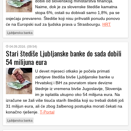
dobili od slovenskog ministarstva financija.
Naime, dok je za slovenske štediše kamatna
stopa 6%, ostali su dobivali samo 1,8%, pa se
osjećaju prevareno. Štediše koji nisu prihvatili ponudu ponovo
će na Europski sud za ljudska prava u Strasbourgu.
HRT
Ljubljanska banka
04.09.2016. (09:54)
Stari štediše Ljubljanske banke do sada dobili
54 milijuna eura
U devet mjeseci otkako je počela primati
zahtjeve štediša bivše Ljubljanske banke u
Hrvatskoj i BiH za povratom stare devizne
štednje iz vremena bivše Jugoslavije, Slovenija
im je isplatila ukupno oko 54 milijuna eura. Na
izračune se žali više tisuća starih štediša koji su trebali dobiti još
31 milijun eura, ali će zbog žalbenog postupka morati čekati na
konačno rješenje.
T-Portal
Ljubljanska banka