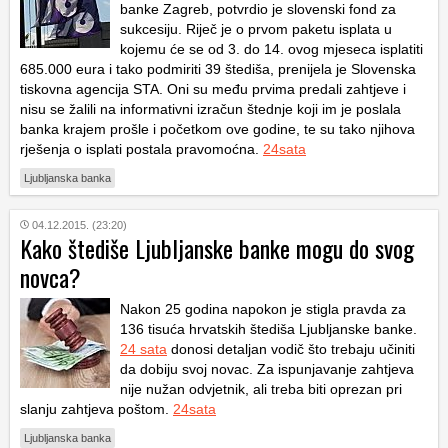
banke Zagreb, potvrdio je slovenski fond za
sukcesiju. Riječ je o prvom paketu isplata u
kojemu će se od 3. do 14. ovog mjeseca isplatiti
685.000 eura i tako podmiriti 39 štediša, prenijela je Slovenska
tiskovna agencija STA. Oni su među prvima predali zahtjeve i
nisu se žalili na informativni izračun štednje koji im je poslala
banka krajem prošle i početkom ove godine, te su tako njihova
rješenja o isplati postala pravomoćna.
24sata
Ljubljanska banka
04.12.2015. (23:20)
Kako štediše Ljubljanske banke mogu do svog
novca?
Nakon 25 godina napokon je stigla pravda za
136 tisuća hrvatskih štediša Ljubljanske banke.
24 sata
donosi detaljan vodič što trebaju učiniti
da dobiju svoj novac. Za ispunjavanje zahtjeva
nije nužan odvjetnik, ali treba biti oprezan pri
slanju zahtjeva poštom.
24sata
Ljubljanska banka