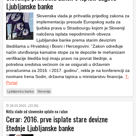
Ljubljanske banke
Slovenska vlada je prihvatila prijedlog zakona za
implementaciju presude Europskog suda za
ljudska prava u Strasbourgu kojom je Sloveniji
naložena isplata nepodmirenih obveza
Ljubljanske banke prema starim deviznim
štedišama u Hrvatskoj i Bosni i Hercegovini. “Zakon određuje
način utvrđivanja kamatne stope za te depozite te mehanizam
verifikacije štediša koji imaju pravo na povrat štednje, a
potrebna sredstva većinom će se osigurati u državnim
proračunima za 2016. i 2017. godinu”, rekla je na konferenciji za
novinare Irena Sodin, državna tajnica u ministarstvu financija.
T-
Portal
Ljubljanska banka
Slovenija
28.03.2015. (23:35)
Ništa slađe od slovenske uplate na račun
Cerar: 2016. prve isplate stare devizne
štednje Ljubljanske banke