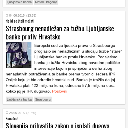
Ljubljanska banka
Metod Dragonja
04.06.2015. (13:53)
Ne bi se šteli mešati
Strasbourg nenadležan za tužbu Ljubljanske
banke protiv Hrvatske
Europski sud za ljudska prava u Strasbourgu
proglasio se nenadležnim u slučaju tužbe “stare”
Ljubljanske banke protiv Hrvatske. Podsjetimo,
banka je tužila Hrvatsku zbog navodne političke
intervencije kojom je spriječena ovrha zbog
nenaplativih potraživanja te banke prema tvornici šećera IPK
Osijek koju je bio odredio hrvatski sud. Banka je tražila da joj
Hrvatska plati 422 milijuna kuna, odnosno 57,5 milijuna eura
koliko joj je IPK dugovao.
Poslovni
Ljubljanska banka
Strasbourg
28.05.2015. (21:30)
Konačno!
Slovenija prihvatila zakon o isplati dugova