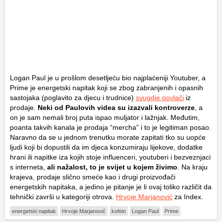
Logan Paul je u prošlom desetljeću bio najplaćeniji Youtuber, a
Prime je energetski napitak koji se zbog zabranjenih i opasnih
sastojaka (poglavito za djecu i trudnice)
svugdje povlači
iz
prodaje.
Neki od Paulovih videa su izazvali kontroverze
, a
on je sam nemali broj puta ispao muljator i lažnjak. Međutim,
poanta takvih kanala je prodaja “mercha” i to je legitiman posao.
Naravno da se u jednom trenutku morate zapitati tko su uopće
ljudi koji bi dopustili da im djeca konzumiraju lijekove, dodatke
hrani ili napitke iza kojih stoje influenceri, youtuberi i bezveznjaci
s interneta,
ali nažalost, to je svijet u kojem živimo
. Na kraju
krajeva, prodaje slično smeće kao i drugi proizvođači
energetskih napitaka, a jedino je pitanje je li ovaj toliko različit da
tehnički završi u kategoriji otrova.
Hrvoje Marjanović
za Index.
energetski napitak
Hrvoje Marjanović
kofein
Logan Paul
Prime