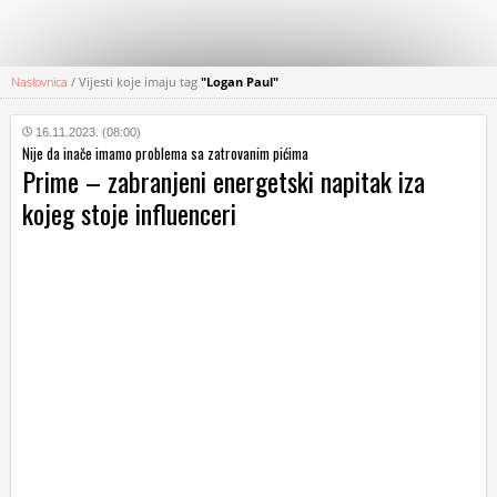
Naslovnica
/
Vijesti koje imaju tag
"Logan Paul"
KATEGORIJE
16.11.2023. (08:00)
Nije da inače imamo problema sa zatrovanim pićima
HRVATSKI
Prime – zabranjeni energetski napitak iza
WEB
kojeg stoje influenceri