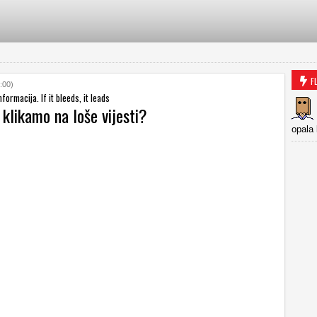
F
:00)
nformacija. If it bleeds, it leads
 klikamo na loše vijesti?
opala