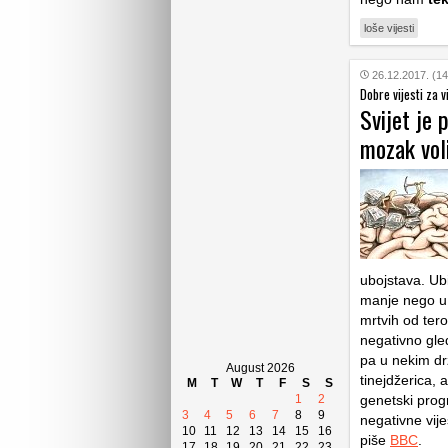
loše vijesti
26.12.2017. (14
Dobre vijesti za vi
Svijet je 
mozak voli
ubojstava. Ub
manje nego u 
mrtvih od ter
negativno gled
pa u nekim dr
August 2026
tinejdžerica, 
M
T
W
T
F
S
S
1
2
genetski progr
3
4
5
6
7
8
9
negativne vije
10
11
12
13
14
15
16
piše
BBC
.
17
18
19
20
21
22
23