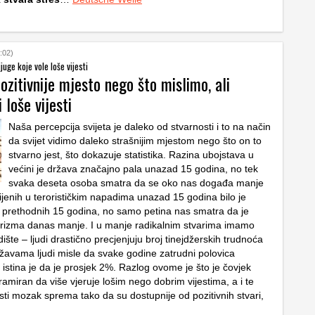
:02)
juge koje vole loše vijesti
pozitivnije mjesto nego što mislimo, ali
 loše vijesti
Naša percepcija svijeta je daleko od stvarnosti i to na način
da svijet vidimo daleko strašnijim mjestom nego što on to
stvarno jest, što dokazuje statistika. Razina ubojstava u
većini je država značajno pala unazad 15 godina, no tek
svaka deseta osoba smatra da se oko nas događa manje
ijenih u terorističkim napadima unazad 15 godina bilo je
prethodnih 15 godina, no samo petina nas smatra da je
orizma danas manje. I u manje radikalnim stvarima imamo
ište – ljudi drastično precjenjuju broj tinejdžerskih trudnoća
žavama ljudi misle da svake godine zatrudni polovica
a istina je da je prosjek 2%. Razlog ovome je što je čovjek
amiran da više vjeruje lošim nego dobrim vijestima, a i te
sti mozak sprema tako da su dostupnije od pozitivnih stvari,