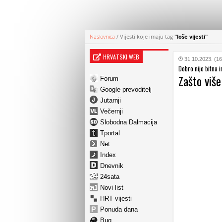
Naslovnica
/
Vijesti koje imaju tag
"loše vijesti"
HRVATSKI WEB
31.10.2023. (16
Dobro nije bitna i
Zašto više
Forum
Google prevoditelj
Jutarnji
Večernji
Slobodna Dalmacija
Tportal
Net
Index
Dnevnik
24sata
Novi list
HRT vijesti
Ponuda dana
Bug