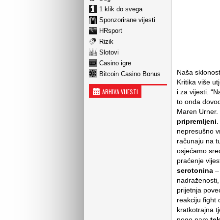
1 klik do svega
Sponzorirane vijesti
HRsport
Rizik
Slotovi
Casino igre
Naša sklonost
Bitcoin Casino Bonus
Kritika više u
ARHIVA VIJESTI
i za vijesti. “
to onda dovod
Maren Urner. 
pripremljeni
.
nepresušno vre
računaju na tu
osjećamo sreć
praćenje vije
serotonina
–
nadraženosti,
prijetnja pov
reakciju fight 
kratkotrajna 
nego nam
tek