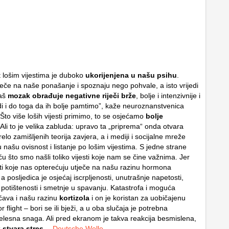
 lošim vijestima je duboko
ukorijenjena u našu psihu
.
tječe na naše ponašanje i spoznaju nego pohvale, a isto vrijedi
Naš
mozak obrađuje negativne riječi brže
, bolje i intenzivnije i
i i do toga da ih bolje pamtimo”, kaže neuroznanstvenica
Što više loših vijesti primimo, to se osjećamo
bolje
 Ali to je velika zabluda: upravo ta „priprema“ onda otvara
lo zamišljenih teorija zavjera, a i mediji i socijalne mreže
 našu ovisnost i listanje po lošim vijestima. S jedne strane
u što smo našli toliko vijesti koje nam se čine važnima. Jer
sti koje nas opterećuju utječe na našu razinu hormona
 a posljedica je osjećaj iscrpljenosti, unutrašnje napetosti,
 potištenosti i smetnje u spavanju. Katastrofa i moguća
ećava i našu razinu
kortizola
i on je koristan za uobičajenu
or flight – bori se ili bježi, a u oba slučaja je potrebna
tjelesna snaga. Ali pred ekranom je takva reakcija besmislena,
 stvara stres
…
Deutsche Welle