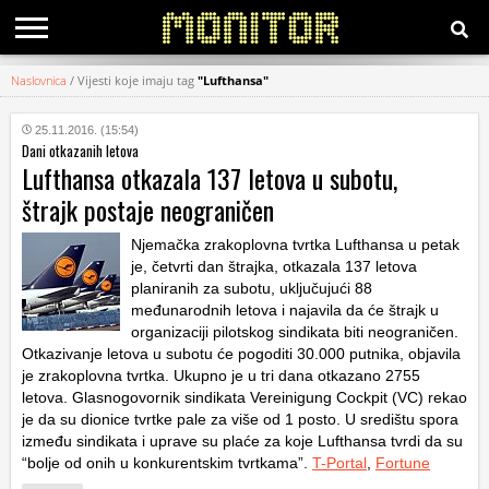
Naslovnica
/
Vijesti koje imaju tag
"Lufthansa"
KATEGORIJE
25.11.2016. (15:54)
Dani otkazanih letova
HRVATSKI
Lufthansa otkazala 137 letova u subotu,
WEB
štrajk postaje neograničen
Njemačka zrakoplovna tvrtka Lufthansa u petak
je, četvrti dan štrajka, otkazala 137 letova
planiranih za subotu, uključujući 88
međunarodnih letova i najavila da će štrajk u
organizaciji pilotskog sindikata biti neograničen.
Otkazivanje letova u subotu će pogoditi 30.000 putnika, objavila
je zrakoplovna tvrtka. Ukupno je u tri dana otkazano 2755
letova. Glasnogovornik sindikata Vereinigung Cockpit (VC) rekao
je da su dionice tvrtke pale za više od 1 posto. U središtu spora
između sindikata i uprave su plaće za koje Lufthansa tvrdi da su
“bolje od onih u konkurentskim tvrtkama”.
T-Portal
,
Fortune