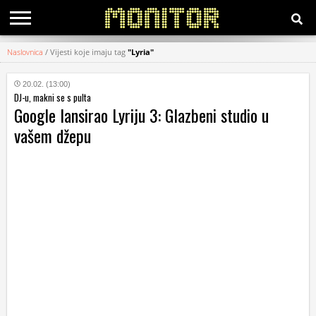
Naslovnica
/
Vijesti koje imaju tag
"Lyria"
KATEGORIJE
20.02. (13:00)
DJ-u, makni se s pulta
HRVATSKI
Google lansirao Lyriju 3: Glazbeni studio u
WEB
vašem džepu