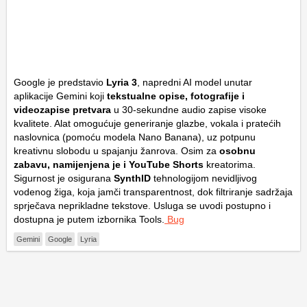
Google je predstavio
Lyria 3
, napredni AI model unutar
aplikacije Gemini koji
tekstualne opise, fotografije i
videozapise pretvara
u 30-sekundne audio zapise visoke
kvalitete. Alat omogućuje generiranje glazbe, vokala i pratećih
naslovnica (pomoću modela Nano Banana), uz potpunu
kreativnu slobodu u spajanju žanrova. Osim za
osobnu
zabavu, namijenjena je i YouTube Shorts
kreatorima.
Sigurnost je osigurana
SynthID
tehnologijom nevidljivog
vodenog žiga, koja jamči transparentnost, dok filtriranje sadržaja
sprječava neprikladne tekstove. Usluga se uvodi postupno i
dostupna je putem izbornika
Tools
.
Bug
Gemini
Google
Lyria