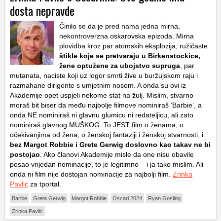
dosta nepravde
Činilo se da je pred nama jedna mirna,
nekontroverzna oskarovska epizoda. Mirna
plovidba kroz par atomskih eksplozija, ružičaste
štikle koje se pretvaraju u Birkenstockice,
žene optužene za ubojstvo supruga
, par
mutanata, naciste koji uz logor smrti žive u buržujskom raju i
razmahane dirigente s umjetnim nosom. A onda su ovi iz
Akademije opet uspjeli nekome stat na žulj. Mislim, stvarno
moraš bit biser da među najbolje filmove nominiraš ‘Barbie’, a
onda NE nominiraš ni glavnu glumicu ni redateljicu, ali zato
nominiraš glavnog MUŠKOG. To JEST film o ženama, o
očekivanjima od žena, o ženskoj fantaziji i ženskoj stvarnosti, i
bez Margot Robbie i Grete Gerwig doslovno kao takav ne bi
postojao
. Ako članovi Akademije misle da one nisu obavile
posao vrijedan nominacije, to je legitimno – i ja tako mislim. Ali
onda ni film nije dostojan nominacije za najbolji film.
Zrinka
Pavlić
za tportal.
Barbie
Greta Gerwig
Margot Robbie
Oscari 2024
Ryan Gosling
Zrinka Pavlić