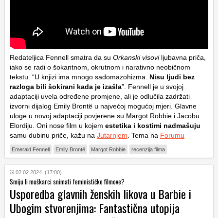
Redateljica Fennell smatra da su
Orkanski visovi
ljubavna priča,
iako se radi o šokantnom, okrutnom i narativno neobičnom
tekstu. “U knjizi ima mnogo sadomazohizma.
Nisu ljudi bez
razloga bili šokirani kada je izašla
”. Fennell je u svojoj
adaptaciji uvela određene promjene, ali je odlučila zadržati
izvorni dijalog Emily Brontë u najvećoj mogućoj mjeri. Glavne
uloge u novoj adaptaciji povjerene su Margot Robbie i Jacobu
Elordiju. Oni nose film u kojem
estetika i kostimi nadmašuju
samu dubinu priče, kažu na
Jutarnjem
. Tema na
Forumu
Emerald Fennell
Emily Brontë
Margot Robbie
recenzija filma
02.02.2024. (17:00)
Smiju li muškarci snimati feminističke filmove?
Usporedba glavnih ženskih likova u Barbie i
Ubogim stvorenjima: Fantastična utopija