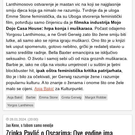
Lanthimosovo ostvarenje je mastan vic na koji se najglasnije
smiju djeca koja ga nimalo ne razumiju. Tvrdnje da je uloga
Emme Stone feministička, da su Uboga stvorenja feministički
film, potvrđuju samo činjenicu da je
filmska industrija Mojo
Dojo Casa House: hrpa konja i muškaraca
. Počast odajemo
Yorgosu Lanthimosu, a ne Greti Gerwig zato što žene smiju biti
lutke, ali samo ako se njima igraju muškarci. Ono što je u knjizi
tek usput spomenuto, gotovo nebitno, grčki je redatelj stavio u
samo središte radnje. Bella Baxter emancipira se isključivo
seksualno. O životu i samoj sebi uči od niza groznih muškaraca.
Barbie je, iako ne cilja na visoku umjetnost i u suštini je ljetni
blockbuster hit,
ipak oštra feministička kritika patrijarhata
,
što je i bilo za očekivati, jer Gerwig razumije žene i razumije
popularnu kulturu. A to znanje o ženama i onome što one žele
malo se cijeni.
Asja Bakić
za Kulturpunkt.
Asja Bakić
Barbie
Emma Stone
Greta Gerwig
Margot Robbie
Yorgos Lanthimos
28.01.2024. (20:00)
Jao Kene, s tobom samo nevolje
Zrinka Pavlić o Oscarima: Ove godine ima