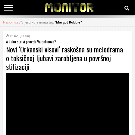
Naslovnica
/
Vijesti koje imaju tag
"Margot Robbie"
KATEGORIJE
16.02. (14:00)
A kako ste vi proveli Valentinovo?
HRVATSKI
Novi ‘Orkanski visovi‘ raskošna su melodrama
WEB
o toksičnoj ljubavi zarobljena u površnoj
stilizaciji