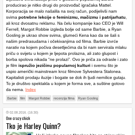
producirao je nitko drugi do proizvođač igračaka Mattel.
Korporacija se malo našalila na svoj račun, podijelivši nam
svima
potrebne lekcije o feminizmu, mačizmu i patrijarhatu
,
ali kroz dvosatnu reklamu. Na čelu kompanije kao CEO je Will
Ferrell, Margot Robbie izgleda bolje od same Barbie, a Ryan
Gosling je ukrao show svima, glumeći Kena kao da se šali s
našim predrasudama i očekivanjima od filma. Barbie izvrće
narativ na kojem počiva desetljećima da bi nam servirala mlaku
priču o svijetu u kojem je ljepota prolazna, ali zato glupost i
borba spolova nikada “ne prolazi”. Ovo je priča za odrasle i zato
je film
ispružio jezičinu popularnoj kulturi
i svemu što je
uspio američki mainstream kroz filmove Sylvestera Stalonea.
Kapitalisti prodaju iluzije i bogate se dok ih ljudi nemilice gutaju.
To je društvo spektakla u kojem je forma sve, a suštine gotovo
da nema.
Index
Barbie
film
Margot Robbie
recenzija filma
Ryan Gosling
02.08.2016. (16:30)
One crazy chick
Tko je Harley Quinn?