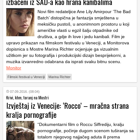
izbačeni iz SAD-a kao hrana kanibalima
Novi film redateljice Ane Lily Amirpour ‘The Bad
Batch’ distopična je fantazija smještena u
meksičku pustoš, u anonimnom prostoru u koji
američke vlasti u egzil šalju otpadnike od
društva, a gdje ih love i jedu kanibali. Film je
upravo prikazan na filmskom festivalu u Veneciji, a Monitorova
dopisnica s Mostre Marina Richter ocjenjuje ga vizualnim
užitkom jer su fotografija i produkcijski dizajn besprijekorni, a
muzika izvanredno odabrana da isprati svaku bitnu scenu.
Monitor
Filmski festival u Veneciji
Marina Richter
07.09.2016. (08:04)
Krivi, khm, toranj na Mostri
Izvještaj iz Venecije: ‘Rocco’ – mračna strana
kralja pornografije
“Dokumentarni film o Roccu Siffrediju, kralju
pornografije, počinje dugom scenom tuširanja sa
totalom njegovog najjačeg aduta ili prema