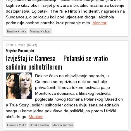
kojih se čitav okolni svijet pretvara u brutalnu mašinu za košenje
dostojanstva. Egipatski
‘The Nile Hilton Incident’
, nagrađen na
Sundanceu, o policajcu koji pod utjecajem droga i alkohola
podmiruje osobne potrebe kroz primanje mita.
Monitor
filmska kritika
Marina Richter
28.05.2017. (07:43)
Majstor Paranojski
Izvještaj iz Cannesa – Polanski se vratio
solidnim psihotrilerom
Dok se čeka na objavljivanje nagrada, u
Cannesu se repriziraju neki od najbolje
prihvaćenih filmova tokom festivala pa je
Monitorova dopisnica s filmskog festivala
pogledala novog Romana Polanskog ‘Based on
a True Story’, solidni psihotriler odnosa dviju žena nejednakih
snaga u kome jedna pokušava da psihički, pa potom i fizički
skrši drugu.
Monitor
Cannes 2017
filmska kritika
Marina Richter