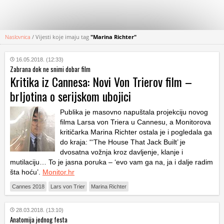
Naslovnica
/
Vijesti koje imaju tag
"Marina Richter"
KATEGORIJE
16.05.2018. (12:33)
Zabrana dok ne snimi dobar film
HRVATSKI
Kritika iz Cannesa: Novi Von Trierov film –
WEB
brljotina o serijskom ubojici
Publika je masovno napuštala projekciju novog
filma Larsa von Triera u Cannesu, a Monitorova
kritičarka Marina Richter ostala je i pogledala ga
do kraja: “‘The House That Jack Built’ je
dvosatna vožnja kroz davljenje, klanje i
mutilaciju… To je jasna poruka – ‘evo vam ga na, ja i dalje radim
šta hoću’.
Monitor.hr
Cannes 2018
Lars von Trier
Marina Richter
28.03.2018. (13:10)
Anatomija jednog festa