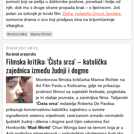
pomoći koji se petlja u doktorske poslove, ponekad i bolje od
njih, dok mu s druge strane propada brak – s liječnicom. Još
jedan za izdvojiti je turski film
‘Daha’ redatelja Onura Saylaka
,
sumorna drama o ocu koji prisiljava sina na krijumčarenje
izbjeglica.
filmska kritika
Marina Richter
04.07.2017. (08:13)
Naramak preporuka
Filmska kritika: ‘Čista srca’ – katolička
zajednica između žudnji i dogme
Monitorova filmska kritičarka Marina Richter na
Art Film Festu u Košicama, gdje se prikazuju
probrani filmovi sa svjetskih festivala, pogledala
je tri slabije poznata, a zanimljiva filma. Talijanski
‘Čista srca’
redatelja Roberta De Paolisa
prikazuje konzervativnu katoličku zajednicu u svome
izgrađenom sistemu vrijednosti, rastrzanom između normalnih
ljudskih žudnji i dilema i dogme pod čijim zakonima živi.
Honkonški
‘Mad World’
Chun Wonga bavi se temom koja je u
Aziji podložna stigmatizaciji – psihološkim oboljenjima ljudi oko