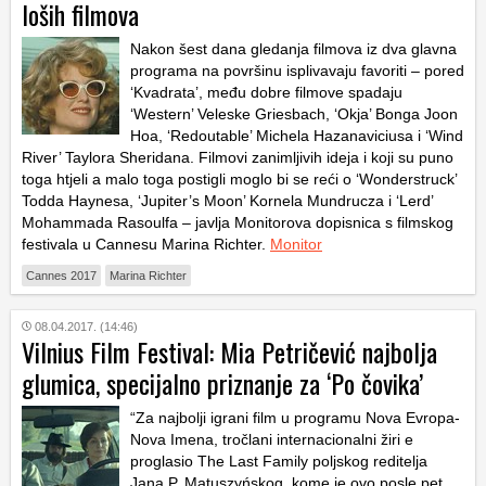
loših filmova
Nakon šest dana gledanja filmova iz dva glavna
programa na površinu isplivavaju favoriti – pored
‘Kvadrata’, među dobre filmove spadaju
‘Western’ Veleske Griesbach, ‘Okja’ Bonga Joon
Hoa, ‘Redoutable’ Michela Hazanaviciusa i ‘Wind
River’ Taylora Sheridana. Filmovi zanimljivih ideja i koji su puno
toga htjeli a malo toga postigli moglo bi se reći o ‘Wonderstruck’
Todda Haynesa, ‘Jupiter’s Moon’ Kornela Mundrucza i ‘Lerd’
Mohammada Rasoulfa – javlja Monitorova dopisnica s filmskog
festivala u Cannesu Marina Richter.
Monitor
Cannes 2017
Marina Richter
08.04.2017. (14:46)
Vilnius Film Festival: Mia Petričević najbolja
glumica, specijalno priznanje za ‘Po čovika’
“Za najbolji igrani film u programu Nova Evropa-
Nova Imena, tročlani internacionalni žiri e
proglasio The Last Family poljskog reditelja
Jana P. Matuszyńskog, kome je ovo posle pet