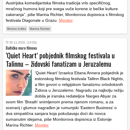
Austrijska komedijantska filmska tradicija vrlo specifičnog,
mračnog humora koji pre svega vuče korene iz bečke kulture
zakeranja”, piše Marina Richter, Monitorova dopisnica s filmskog
festivala Diagonale u Grazu.
Monitor
filmske kritike
Marina Richter
30.11.2016. (13:55)
Baltičko more filmova
‘Quiet Heart’ pobjednik filmskog festivala u
Talinnu – židovski fanatizam u Jeruzalemu
‘Quiet Heart’ Izraelca Eitana Annera pobjednik je
estonskog filmskog festivala Tallinn Black Nights,
a film govori o religijskom fanatizmu ortodoksnih
Židova u Jeruzalemo. Nagradu za najbolju režiju
dobila je iranska redateljice Narges Abyar za
svom film ‘Breath’ snimljenom prema njenom romanu, a za
scenarij i glumce nagrađen je rumunjski ‘Eastern Business’ o
dva simpatična sanjara koja pokušavaju doći do novca
sumanutim idejama, piše Monitorova dopisnica iz Estonije
Marina Richter.
Monitor