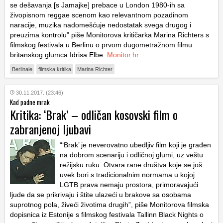
se dešavanja [s Jamajke] prebace u London 1980-ih sa
živopisnom reggae scenom kao relevantnom pozadinom
naracije, muzika nadomešćuje nedostatak svega drugog i
preuzima kontrolu” piše Monitorova kritičarka Marina Richters s
filmskog festivala u Berlinu o prvom dugometražnom filmu
britanskog glumca Idrisa Elbe.
Monitor.hr
Berlinale
filmska kritika
Marina Richter
30.11.2017. (23:46)
Kad padne mrak
Kritika: ‘Brak’ – odličan kosovski film o
zabranjenoj ljubavi
“‘Brak’ je neverovatno ubedljiv film koji je građen
na dobrom scenariju i odličnoj glumi, uz veštu
režijsku ruku. Otvara rane društva koje se još
uvek bori s tradicionalnim normama u kojoj
LGTB prava nemaju prostora, primoravajući
ljude da se prikrivaju i štite ulazeći u brakove sa osobama
suprotnog pola, živeći životima drugih”, piše Monitorova filmska
dopisnica iz Estonije s filmskog festivala Tallinn Black Nights o