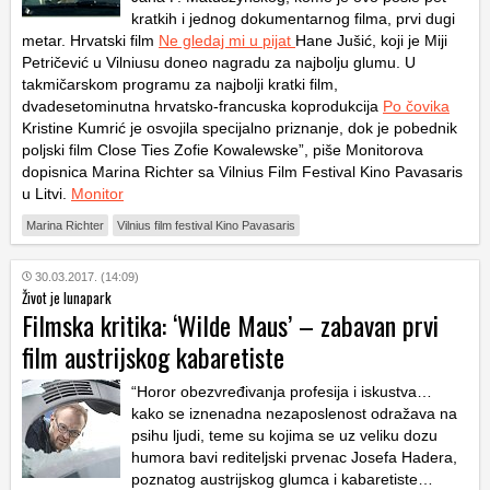
kratkih i jednog dokumentarnog filma, prvi dugi
metar. Hrvatski film
Ne gledaj mi u pijat
Hane Jušić, koji je Miji
Petričević u Vilniusu doneo nagradu za najbolju glumu. U
takmičarskom programu za najbolji kratki film,
dvadesetominutna hrvatsko-francuska koprodukcija
Po čovika
Kristine Kumrić je osvojila specijalno priznanje, dok je pobednik
poljski film Close Ties Zofie Kowalewske”, piše Monitorova
dopisnica Marina Richter sa Vilnius Film Festival Kino Pavasaris
u Litvi.
Monitor
Marina Richter
Vilnius film festival Kino Pavasaris
30.03.2017. (14:09)
Život je lunapark
Filmska kritika: ‘Wilde Maus’ – zabavan prvi
film austrijskog kabaretiste
“Horor obezvređivanja profesija i iskustva…
kako se iznenadna nezaposlenost odražava na
psihu ljudi, teme su kojima se uz veliku dozu
humora bavi rediteljski prvenac Josefa Hadera,
poznatog austrijskog glumca i kabaretiste…