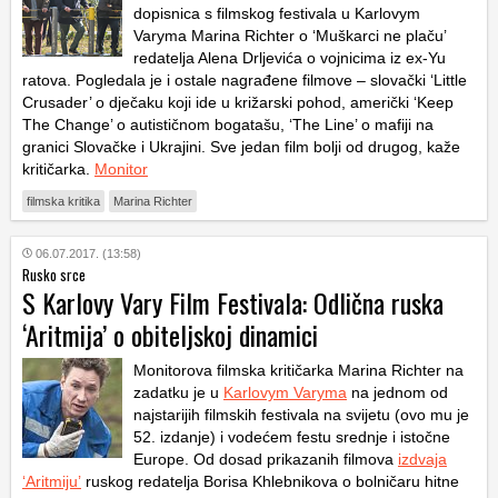
dopisnica s filmskog festivala u Karlovym
Varyma Marina Richter o ‘Muškarci ne plaču’
redatelja Alena Drljevića o vojnicima iz ex-Yu
ratova. Pogledala je i ostale nagrađene filmove – slovački ‘Little
Crusader’ o dječaku koji ide u križarski pohod, američki ‘Keep
The Change’ o autističnom bogatašu, ‘The Line’ o mafiji na
granici Slovačke i Ukrajini. Sve jedan film bolji od drugog, kaže
kritičarka.
Monitor
filmska kritika
Marina Richter
06.07.2017. (13:58)
Rusko srce
S Karlovy Vary Film Festivala: Odlična ruska
‘Aritmija’ o obiteljskoj dinamici
Monitorova filmska kritičarka Marina Richter na
zadatku je u
Karlovym Varyma
na jednom od
najstarijih filmskih festivala na svijetu (ovo mu je
52. izdanje) i vodećem festu srednje i istočne
Europe. Od dosad prikazanih filmova
izdvaja
‘Aritmiju’
ruskog redatelja Borisa Khlebnikova o bolničaru hitne