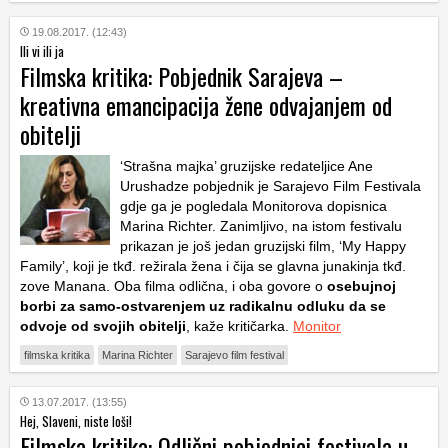
19.08.2017. (12:43)
Ili vi ili ja
Filmska kritika: Pobjednik Sarajeva –
kreativna emancipacija žene odvajanjem od
obitelji
‘Strašna majka’ gruzijske redateljice Ane
Urushadze pobjednik je Sarajevo Film Festivala
gdje ga je pogledala Monitorova dopisnica
Marina Richter. Zanimljivo, na istom festivalu
prikazan je još jedan gruzijski film, ‘My Happy
Family’, koji je tkđ. režirala žena i čija se glavna junakinja tkđ.
zove Manana. Oba filma odlična, i oba govore o
osebujnoj
borbi za samo-ostvarenjem uz radikalnu odluku da se
odvoje od svojih obitelji
, kaže kritičarka.
Monitor
filmska kritika
Marina Richter
Sarajevo film festival
13.07.2017. (13:55)
Hej, Slaveni, niste loši!
Filmska kritika: Odlični pobjednici festivala u