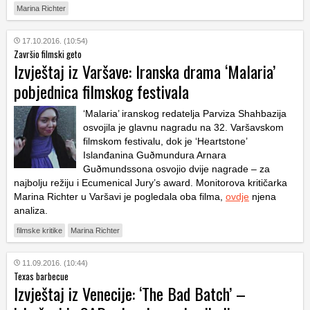
Marina Richter
17.10.2016. (10:54)
Završio filmski geto
Izvještaj iz Varšave: Iranska drama ‘Malaria’
pobjednica filmskog festivala
‘Malaria’ iranskog redatelja Parviza Shahbazija
osvojila je glavnu nagradu na 32. Varšavskom
filmskom festivalu, dok je ‘Heartstone’
Islanđanina Guðmundura Arnara
Guðmundssona osvojio dvije nagrade – za
najbolju režiju i Ecumenical Jury’s award. Monitorova kritičarka
Marina Richter u Varšavi je pogledala oba filma,
ovdje
njena
analiza.
filmske kritike
Marina Richter
11.09.2016. (10:44)
Texas barbecue
Izvještaj iz Venecije: ‘The Bad Batch’ –