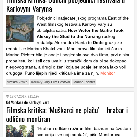
Karlovym Varyma
Pobjednici natjecateljskog programa East of the
West filmskog festivala Karlovy Vary su
obiteljska satira
How Victor the Garlic Took
Alexey the Stud to the Nursing
ruskog
redatelja Alexandra Hanta te
Dede
gruzijske
redateljice Mariam Khatchvani. Monitorova filmska kritičarka
Marina Richter bila je ondje i pogledala ova dva filma, prvi o sinu
propalitetu koji želi oca uvaliti u starački dom da bi se dokopao
njegovog stana, a drugi o ženi koja se udaje jer mora iako voli
drugoga. Puno lijepih riječi kritičarka ima za njih.
Monitor
filmska kritika
Karlovy Vary Film Festival
Marina Richter
12.07.2017. (11:19)
Od Vardara do Karlovyh Vara
Filmska kritika: ‘Muškarci ne plaču’ – hrabar i
odlično montiran
“Hrabar i odlično režiran film, baziran na čvrstom
scenariju i vrsnoj montaži”, piše Monitorova