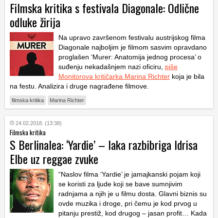
Filmska kritika s festivala Diagonale: Odlične
odluke žirija
Na upravo završenom festivalu austrijskog filma
Diagonale najboljim je filmom sasvim opravdano
proglašen ‘Murer: Anatomija jednog procesa’ o
suđenju nekadašnjem nazi oficiru,
piše
Monitorova kritičarka Marina Richter
koja je bila
na festu. Analizira i druge nagrađene filmove.
filmska kritika
Marina Richter
24.02.2018. (13:38)
Filmska kritika
S Berlinalea: ‘Yardie’ – laka razbibriga Idrisa
Elbe uz reggae zvuke
“Naslov filma ‘Yardie’ je jamajkanski pojam koji
se koristi za ljude koji se bave sumnjivim
radnjama a njih je u filmu dosta. Glavni biznis su
ovde muzika i droge, pri čemu je kod prvog u
pitanju prestiž, kod drugog – jasan profit… Kada