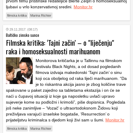
prvom filmu prištinske redateljice Blerte Zeqiri o homoseksualnoj
ljubavi u vrlo konzervativnoj sredini.
Monitor.hr
filmska kritika
Marina Richter
29.11.2017. (08:17)
Baltičko zimsko sunce
Filmska kritika: ‘Tajni začin’ – o "liječenju"
raka i homoseksualnosti marihuanom
Monitorova kritičarka je u Tallinnu na filmskom
festivalu Black Nights, a od dosad pogledanih
filmova izdvaja makedonski ‘Tajni začin’ o sinu
koji oca oboljelog od raka liječi marihuanom. “Da
je to riskantna akcija jasno je zbog količine trave
spakovane u paket zajedno sa tabletama ekstazija i on će se
naći u čupavoj situaciji iz koje ga naposletku uvlači upravo
sujeverje kome su podložni i krimoši”, piše dopisnica. Pogledala
još neke zanimljive – ‘Vozač’ o ultraortodoksnom Židovu koji
preživljava varajući izraelske bogataše, ‘Resurrection’ o
prijateljstvu kriminalca s djedom koji živi sam u šumi.
Monitor.hr
filmska kritika
Marina Richter