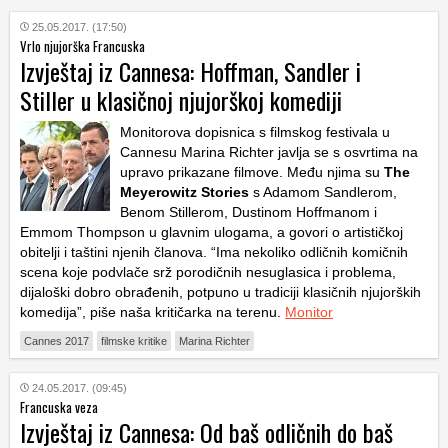
25.05.2017. (17:50)
Vrlo njujorška Francuska
Izvještaj iz Cannesa: Hoffman, Sandler i
Stiller u klasičnoj njujorškoj komediji
Monitorova dopisnica s filmskog festivala u
Cannesu Marina Richter javlja se s osvrtima na
upravo prikazane filmove. Među njima su
The
Meyerowitz Stories
s Adamom Sandlerom,
Benom Stillerom, Dustinom Hoffmanom i
Emmom Thompson u glavnim ulogama, a govori o artističkoj
obitelji i taštini njenih članova. “Ima nekoliko odličnih komičnih
scena koje podvlače srž porodičnih nesuglasica i problema,
dijaloški dobro obrađenih, potpuno u tradiciji klasičnih njujorških
komedija”, piše naša kritičarka na terenu.
Monitor
Cannes 2017
filmske kritike
Marina Richter
24.05.2017. (09:45)
Francuska veza
Izvještaj iz Cannesa: Od baš odličnih do baš