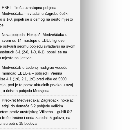
EBEL: Treća uzastopna pobjeda
Medveščaka – svladali u Zagrebu češki
o s 1-0, popeli se s osmog na šesto mjesto
ice
Nova pobjeda: Hokejaši Medveščaka u
svom su 14. nastupu u EBEL ligi ove
e ostvarili sedmu pobjedu svladavši na svom
nnsbruck 3-1 (2-0, 1-0, 0-1), popeli se na
mjesto na ljestvici
Medveščak u Ledenoj nadigrao vodeću
momčad EBEL-a – pobijedili Vienna
lse 4:1 (1:0, 2:1, 1:0) pred više od 5500
elja, prvi je to poraz aktualnih prvaka u ovoj
i, a četvrta pobjeda Medvjeda
Preokret Medveščaka: Zagrebački hokejači
stigli do domaće 5:2 pobjede velikim
etom protiv austrijskog Villacha – gubili 0:2
 treće trećine i onda zaredali 5 golova; na
ici su peti s 15 bodova