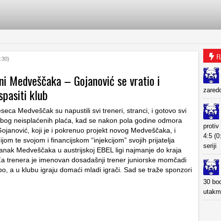
F
:30)
ni Medveščaka – Gojanović se vratio i
spasiti klub
zaredo
eca Medveščak su napustili svi treneri, stranci, i gotovo svi
, zbog neisplaćenih plaća, kad se nakon pola godine odmora
proti
Gojanović, koji je i pokrenuo projekt novog Medveščaka, i
4:5 (0
jom te svojom i financijskom “injekcijom” svojih prijatelja
seriji
anak Medveščaka u austrijskoj EBEL ligi najmanje do kraja
a trenera je imenovan dosadašnji trener juniorske momčadi
o, a u klubu igraju domaći mladi igrači. Sad se traže sponzori
30 bod
utakm