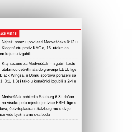
LASH VIJESTI
Najteži poraz u povijesti Medveščaka 0:12 u
Klagenfurtu protiv KAC-a, 16. utakmica
m koju su izgubili
Kraj sezone za Medveščak – izgubili šestu
utakmicu četvrtfinala doigravanja EBEL lige
v Black Wingsa, u Domu sportova poraženi sa
:1, 3:1, 1:3) i tako u konačnici izgubili s 2-4 u
Medveščak pobijedio Salzburg 6:3 i došao
na visoko peto mjesto ljestvice EBEL lige s
ova, četvrtoplasirani Salzburg mu s dvije
ice više bježi samo dva boda