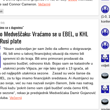
 je sad Connor Cameron.
Večernji
ak
(1-0, 
konfer
:54)
imo se s dugovima"
 o Medveščaku: Vraćamo se u EBEL, u KHL
Rusi plate
“Nisam zadovoljan jer sam želio da uđemo u doigravanje.
Ali, bili smo u takvoj financijskoj situaciji da nismo bili
spremni ići do kraja. Bili smo primorani prodavati da
spasimo budžet, odnosno klub. Bojao sam se katastrofe u
vidjel
utakmici protiv Vitjaza, jer nije lako igrati s 13 igrača, ali
na od najljepših utakmica sezone. Zasad su veće šanse da
EL, za tu ligu imamo financijskih sredstava. A i Austrijanci su
 kao svoje, već su nas nazvali svojim članom, žele nas natrag.
Rusi kažu ‘pokrit ćemo vam cijeli budžet’ onda ćemo KHL
deće sezone“, rekao je predsjednik Medvešćaka Damir Gojanović
kluba.
Večernji
povije