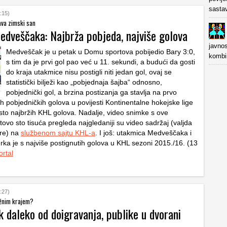
sasta
:15)
ava zimski san
edveščaka: Najbrža pobjeda, najviše golova
javnos
Medveščak je u petak u Domu sportova pobijedio Bary 3:0,
kombin
s tim da je prvi gol pao već u 11. sekundi, a budući da gosti
do kraja utakmice nisu postigli niti jedan gol, ovaj se
statistički bilježi kao „pobjednaja šajba“ odnosno,
pobjednički gol, a brzina postizanja ga stavlja na prvo
h pobjedničkih golova u povijesti Kontinentalne hokejske lige
sto najbržih KHL golova. Nadalje, video snimke s ove
ovo sto tisuća pregleda najgledaniji su video sadržaj (valjda
gre) na
službenom sajtu KHL-a
. I još: utakmica Medveščaka i
rka je s najviše postignutih golova u KHL sezoni 2015./16. (13
ortal
:27)
užnim krajem?
 daleko od doigravanja, publike u dvorani