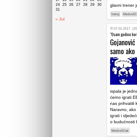
24
25
26
27
28
29
30
glavni trener
31
hokej
Medvešč
« Jul
07.02.2017. (20
"Osam godina bor
Gojanović
samo ako 
ispala je jed
ćemo igrati EB
nas prihvatili
Naravno, ako 
igrati i slje
o budućnosti 
Medveščak