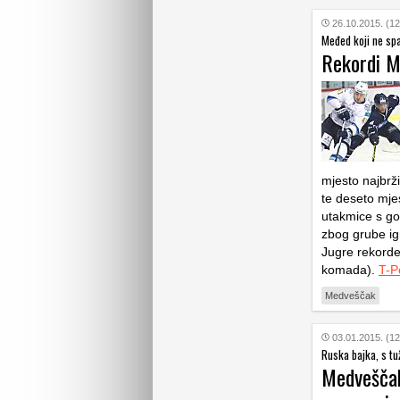
26.10.2015. (12
Međed koji ne sp
Rekordi M
mjesto najbrži
te deseto mje
utakmice s got
zbog grube i
Jugre rekorde
komada).
T-P
Medveščak
03.01.2015. (12
Ruska bajka, s t
Medveščak