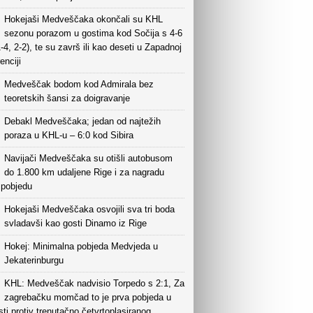
Hokejaši Medveščaka okončali su KHL
sezonu porazom u gostima kod Sočija s 4-6
1-4, 2-2), te su završ ili kao deseti u Zapadnoj
enciji
Medveščak bodom kod Admirala bez
teoretskih šansi za doigravanje
Debakl Medveščaka; jedan od najtežih
poraza u KHL-u – 6:0 kod Sibira
Navijači Medveščaka su otišli autobusom
do 1.800 km udaljene Rige i za nagradu
i pobjedu
Hokejaši Medveščaka osvojili sva tri boda
svladavši kao gosti Dinamo iz Rige
Hokej: Minimalna pobjeda Medvjeda u
Jekaterinburgu
KHL: Medveščak nadvisio Torpedo s 2:1, Za
zagrebačku momčad to je prva pobjeda u
sti protiv trenutačno četvrtoplasiranog