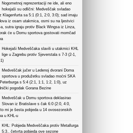
Nogometnoj reprezentaciji ne ide, ali eno
hokejaši su odlični: Medveščak svladao
 Klagenfurta sa 5:1 (0:1, 2:0, 3:0); sad imaju
ova iz osam utakmica, osmi su na ljestvici
, sutra igraju protiv Black Wingsa iz Linza,
torak će u Domu sportova gostovati momčad
ha
Hokejaši Medveščaka slavili u utakmici KHL
lige u Zagrebu protiv Sjeverstala s 7-3 (2-1,
-1)
Medveščak jučer u Ledenoj dvorani Doma
sportova u produžetku svladao moćni SKA
 Peterburga s 5:4 (2:1, 1:1, 1:2, 1:0), uz
dnički pogodak Gorana Bezine
Medveščak u Domu sportova deklasirao
Slovan iz Bratislave s čak 6:0 (2:0, 4:0,
što mi je šesta pobjeda u 14 ovosezonskih
pa u KHL-u
KHL: Pobjeda Medveščaka protiv Metallurga
5:3., četvrta pobjeda ove sezone