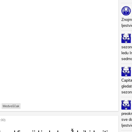
Znojm
ljestv
sezon
ledu I
sedmo 
Capita
gledat
sezon
Medveščak
preokr
sve do
:00)
ljestv