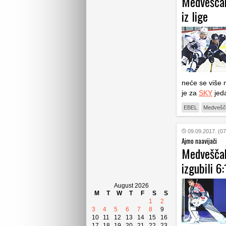
Medveščak 
iz lige
neće se više 
je za
SKY
jeda
EBEL
Medvešč
09.09.2017. (07
Ajmo naavijači
Medveščak
izgubili 6:
August 2026
M
T
W
T
F
S
S
1
2
3
4
5
6
7
8
9
10
11
12
13
14
15
16
17
18
19
20
21
22
23