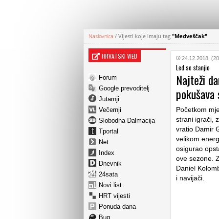
Naslovnica
/
Vijesti koje imaju tag
"Medveščak"
HRVATSKI WEB
24.12.2018. (20
Led se stanjio
Najteži da
Forum
Google prevoditelj
pokušava 
Jutarnji
Početkom mjes
Večernji
strani igrači
Slobodna Dalmacija
vratio Damir 
Tportal
velikom energi
Net
osigurao opst
Index
ove sezone. Z
Dnevnik
Daniel Kolomb
24sata
i navijači.
Novi list
HRT vijesti
Ponuda dana
Bug