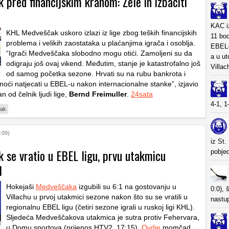
pred financijskim krahom: Žele ih izbaciti
KAC iz
KHL Medveščak uskoro izlazi iz lige zbog teških financijskih
11 bod
problema i velikih zaostataka u plaćanjima igrača i osoblja.
EBEL-a
“Igrači Medveščaka slobodno mogu otići. Zamoljeni su da
a u u
odigraju još ovaj vikend. Međutim, stanje je katastrofalno još
Villac
od samog početka sezone. Hrvati su na rubu bankrota i
moći natjecati u EBEL-u nakon internacionalne stanke”, izjavio
n od čelnik ljudi lige,
Bernd Freimuller
.
24sata
4-1, 1
ak
:09)
iz St.
 se vratio u EBEL ligu, prvu utakmicu
pobje
1
Hokejaši
Medveščaka
izgubili su 6:1 na gostovanju u
0:0), 
Villachu u prvoj utakmici sezone nakon što su se vratili u
nastu
regionalnu EBEL ligu (četiri sezone igrali u ruskoj ligi KHL).
Sljedeća Medveščakova utakmica je sutra protiv Fehervara,
u Domu sportova (prijenos HTV2, 17:15).
Ovdje
momčad,