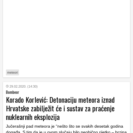
meteori
29.02.2020. (14:30)
Bombeor
Korado Korlević: Detonaciju meteora iznad
Hrvatske zabilježit će i sustav za praćenje
nuklearnih eksplozija
Jučerašnji pad meteora je “nešto što se svakih desetak godina
događa. S tim da je u ovom slučaju bilo neobično rijetko – brzina