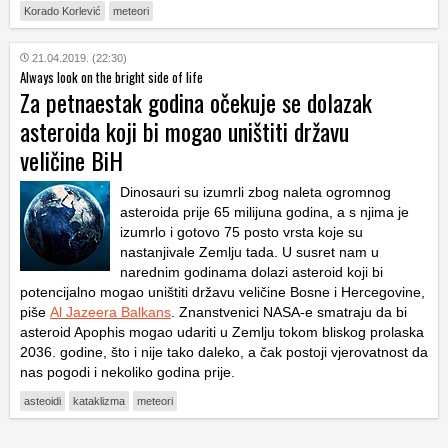
Korado Korlević
meteori
21.04.2019. (22:30)
Always look on the bright side of life
Za petnaestak godina očekuje se dolazak
asteroida koji bi mogao uništiti državu
veličine BiH
Dinosauri su izumrli zbog naleta ogromnog
asteroida prije 65 milijuna godina, a s njima je
izumrlo i gotovo 75 posto vrsta koje su
nastanjivale Zemlju tada. U susret nam u
narednim godinama dolazi asteroid koji bi
potencijalno mogao uništiti državu veličine Bosne i Hercegovine,
piše
Al Jazeera Balkans
. Znanstvenici NASA-e smatraju da bi
asteroid Apophis mogao udariti u Zemlju tokom bliskog prolaska
2036. godine, što i nije tako daleko, a čak postoji vjerovatnost da
nas pogodi i nekoliko godina prije.
asteoidi
kataklizma
meteori