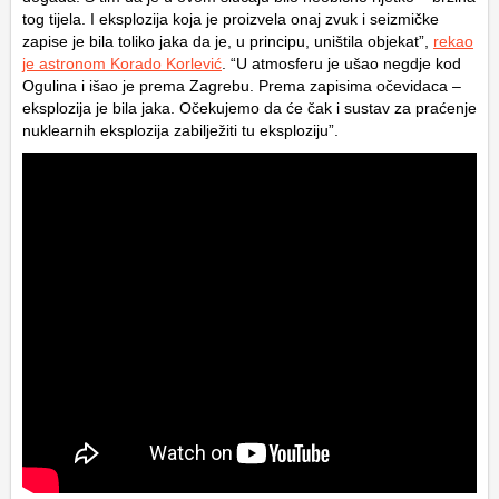
tog tijela. I eksplozija koja je proizvela onaj zvuk i seizmičke
zapise je bila toliko jaka da je, u principu, uništila objekat”,
rekao
je astronom Korado Korlević
. “U atmosferu je ušao negdje kod
Ogulina i išao je prema Zagrebu. Prema zapisima očevidaca –
eksplozija je bila jaka. Očekujemo da će čak i sustav za praćenje
nuklearnih eksplozija zabilježiti tu eksploziju”.