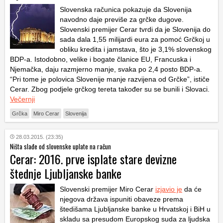
Slovenska računica pokazuje da Slovenija
navodno daje previše za grčke dugove.
Slovenski premijer Cerar tvrdi da je Slovenija do
sada dala 1,55 milijardi eura za pomoć Grčkoj u
obliku kredita i jamstava, što je 3,1% slovenskog
BDP-a. Istodobno, velike i bogate članice EU, Francuska i
Njemačka, daju razmjerno manje, svaka po 2,4 posto BDP-a.
“Pri tome je polovica Slovenije manje razvijena od Grčke”, ističe
Cerar. Zbog podjele grčkog tereta također su se bunili i Slovaci.
Večernji
Grčka
Miro Cerar
Slovenija
28.03.2015. (23:35)
Ništa slađe od slovenske uplate na račun
Cerar: 2016. prve isplate stare devizne
štednje Ljubljanske banke
Slovenski premijer Miro Cerar
izjavio je
da će
njegova država ispuniti obaveze prema
štedišama Ljubljanske banke u Hrvatskoj i BiH u
skladu sa presudom Europskog suda za ljudska