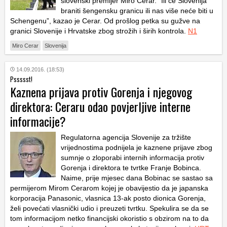
slovenski premijer Miro Cerar. “Ili će Slovenija
braniti šengensku granicu ili nas više neće biti u
Schengenu”, kazao je Cerar. Od prošlog petka su gužve na
granici Slovenije i Hrvatske zbog strožih i širih kontrola.
N1
Miro Cerar
Slovenija
14.09.2016. (18:53)
Pssssst!
Kaznena prijava protiv Gorenja i njegovog
direktora: Ceraru odao povjerljive interne
informacije?
Regulatorna agencija Slovenije za tržište
vrijednostima podnijela je kaznene prijave zbog
sumnje o zloporabi internih informacija protiv
Gorenja i direktora te tvrtke Franje Bobinca.
Naime, prije mjesec dana Bobinac se sastao sa
permijerom Mirom Cerarom kojej je obavijestio da je japanska
korporacija Panasonic, vlasnica 13-ak posto dionica Gorenja,
želi povećati vlasnički udio i preuzeti tvrtku. Spekulira se da se
tom informacijom netko financijski okoristio s obzirom na to da