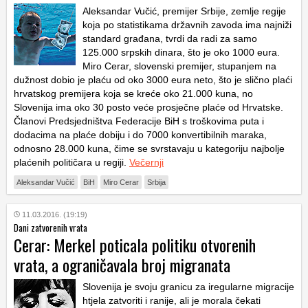
Aleksandar Vučić, premijer Srbije, zemlje regije
koja po statistikama državnih zavoda ima najniži
standard građana, tvrdi da radi za samo
125.000 srpskih dinara, što je oko 1000 eura.
Miro Cerar, slovenski premijer, stupanjem na
dužnost dobio je plaću od oko 3000 eura neto, što je slično plaći
hrvatskog premijera koja se kreće oko 21.000 kuna, no
Slovenija ima oko 30 posto veće prosječne plaće od Hrvatske.
Članovi Predsjedništva Federacije BiH s troškovima puta i
dodacima na plaće dobiju i do 7000 konvertibilnih maraka,
odnosno 28.000 kuna, čime se svrstavaju u kategoriju najbolje
plaćenih političara u regiji.
Večernji
Aleksandar Vučić
BiH
Miro Cerar
Srbija
11.03.2016. (19:19)
Dani zatvorenih vrata
Cerar: Merkel poticala politiku otvorenih
vrata, a ograničavala broj migranata
Slovenija je svoju granicu za iregularne migracije
htjela zatvoriti i ranije, ali je morala čekati