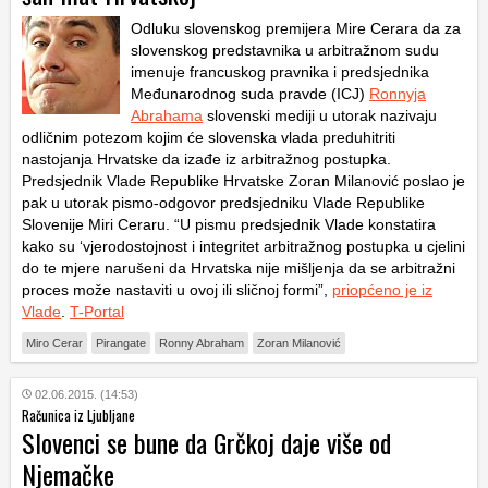
Odluku slovenskog premijera Mire Cerara da za
slovenskog predstavnika u arbitražnom sudu
imenuje francuskog pravnika i predsjednika
Međunarodnog suda pravde (ICJ)
Ronnyja
Abrahama
slovenski mediji u utorak nazivaju
odličnim potezom kojim će slovenska vlada preduhitriti
nastojanja Hrvatske da izađe iz arbitražnog postupka.
Predsjednik Vlade Republike Hrvatske Zoran Milanović poslao je
pak u utorak pismo-odgovor predsjedniku Vlade Republike
Slovenije Miri Ceraru. “U pismu predsjednik Vlade konstatira
kako su ‘vjerodostojnost i integritet arbitražnog postupka u cjelini
do te mjere narušeni da Hrvatska nije mišljenja da se arbitražni
proces može nastaviti u ovoj ili sličnoj formi”,
priopćeno je iz
Vlade
.
T-Portal
Miro Cerar
Pirangate
Ronny Abraham
Zoran Milanović
02.06.2015. (14:53)
Računica iz Ljubljane
Slovenci se bune da Grčkoj daje više od
Njemačke