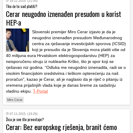
18.12.2015. (21:00)
Tko će to sad platiti?
Cerar neugodno iznenađen presudom u korist
HEP-a
Slovenski premijer Miro Cerar izjavio je da je
neugodno iznenađen presudom Međunarodnog
centra za rješavanje investicijskih sporova (ICSID)
koji je presudio da je Slovenija mora platiti više od
40 milijuna eura Hrvatskom elektrogospodarstvu (HEP) za
neisporučenu struju iz nuklearke Krško, što je spor koji se
rješavao niz godina. “Odluka me neugodno iznenadila, radi se o
visokim financijskim sredstvima i teškom opterećenju za naš
proračun”, kazao je Cerar, ali je naglasio da je riječ o pitanju iz
vremena prijašnjiih vlada koje je danas breme za sadašnju
vladinu ekipu.
T-Portal
Miro Cerar
07.11.2015. (19:26)
Žica je sve što preostaje?
Cerar: Bez europskog rješenja, branit ćemo