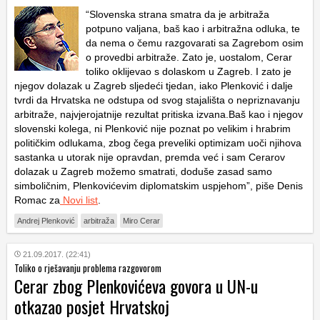
“Slovenska strana smatra da je arbitraža
potpuno valjana, baš kao i arbitražna odluka, te
da nema o čemu razgovarati sa Zagrebom osim
o provedbi arbitraže. Zato je, uostalom, Cerar
toliko oklijevao s dolaskom u Zagreb. I zato je
njegov dolazak u Zagreb sljedeći tjedan, iako Plenković i dalje
tvrdi da Hrvatska ne odstupa od svog stajališta o nepriznavanju
arbitraže, najvjerojatnije rezultat pritiska izvana.Baš kao i njegov
slovenski kolega, ni Plenković nije poznat po velikim i hrabrim
političkim odlukama, zbog čega preveliki optimizam uoči njihova
sastanka u utorak nije opravdan, premda već i sam Cerarov
dolazak u Zagreb možemo smatrati, doduše zasad samo
simboličnim, Plenkovićevim diplomatskim uspjehom”, piše Denis
Romac za
Novi list
.
Andrej Plenković
arbitraža
Miro Cerar
21.09.2017. (22:41)
Toliko o rješavanju problema razgovorom
Cerar zbog Plenkovićeva govora u UN-u
otkazao posjet Hrvatskoj