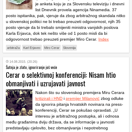
je anketa koju je za Slovensku televiziju i dnevni
list Dnevnik provela agencija Ninamedia. 37
posto ispitanika, pak, vjeruje da zbog arbitražnog skandala nitko
u slovenskoj politici ne bi trebao preuzeti odgovornost, njih 35
posto vjeruje da bi trebalo smijeniti ministra vanjskih poslova
Karla Erjavca, dok tek nešto više od 1 posto misli da bi
odgovornost trebao preuzeti premijer Miro Cerar.
Index
arbitraža
Karl Erjavec
Miro Cerar
Slovenija
14.08.2015. (20:26)
Šutnja je zlato, ignoriranje još veće
Cerar o selektivnoj konferenciji: Nisam htio
obmanjivati i uzrujavati javnost
Nakon što su slovenskog premijera Miru Cerara
kritizirali i HND
i
premijer Milanović
zbog odluke
da ignorira pitanja hrvatskih novinara na press-
konferenciji, Cerar se pokušao opravdati. „U
interesu je arbitražnog postupka, ali i odnosa
među građanima dviju država, da se informacije u javnosti
predstavljaju cjelovito, bez obmanjivanja i nepotrebnog