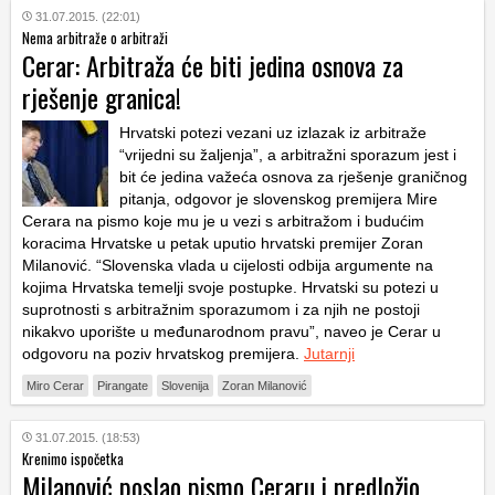
31.07.2015. (22:01)
Nema arbitraže o arbitraži
Cerar: Arbitraža će biti jedina osnova za
rješenje granica!
Hrvatski potezi vezani uz izlazak iz arbitraže
“vrijedni su žaljenja”, a arbitražni sporazum jest i
bit će jedina važeća osnova za rješenje graničnog
pitanja, odgovor je slovenskog premijera Mire
Cerara na pismo koje mu je u vezi s arbitražom i budućim
koracima Hrvatske u petak uputio hrvatski premijer Zoran
Milanović. “Slovenska vlada u cijelosti odbija argumente na
kojima Hrvatska temelji svoje postupke. Hrvatski su potezi u
suprotnosti s arbitražnim sporazumom i za njih ne postoji
nikakvo uporište u međunarodnom pravu”, naveo je Cerar u
odgovoru na poziv hrvatskog premijera.
Jutarnji
Miro Cerar
Pirangate
Slovenija
Zoran Milanović
31.07.2015. (18:53)
Krenimo ispočetka
Milanović poslao pismo Ceraru i predložio