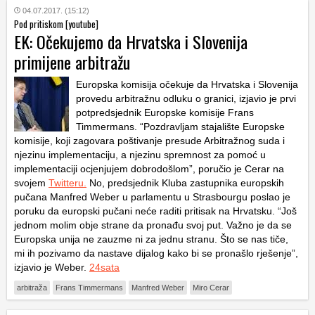
04.07.2017. (15:12)
Pod pritiskom [youtube]
EK: Očekujemo da Hrvatska i Slovenija
primijene arbitražu
Europska komisija očekuje da Hrvatska i Slovenija
provedu arbitražnu odluku o granici, izjavio je prvi
potpredsjednik Europske komisije Frans
Timmermans. “Pozdravljam stajalište Europske
komisije, koji zagovara poštivanje presude Arbitražnog suda i
njezinu implementaciju, a njezinu spremnost za pomoć u
implementaciji ocjenjujem dobrodošlom”, poručio je Cerar na
svojem
Twitteru.
No, predsjednik Kluba zastupnika europskih
pučana Manfred Weber u parlamentu u Strasbourgu poslao je
poruku da europski pučani neće raditi pritisak na Hrvatsku. “Još
jednom molim obje strane da pronađu svoj put. Važno je da se
Europska unija ne zauzme ni za jednu stranu. Što se nas tiče,
mi ih pozivamo da nastave dijalog kako bi se pronašlo rješenje”,
izjavio je Weber.
24sata
arbitraža
Frans Timmermans
Manfred Weber
Miro Cerar