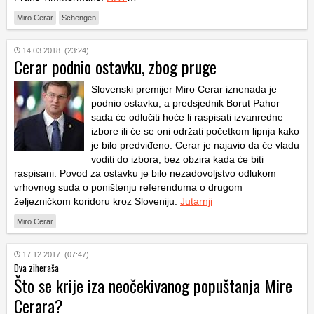
Miro Cerar
Schengen
14.03.2018. (23:24)
Cerar podnio ostavku, zbog pruge
Slovenski premijer Miro Cerar iznenada je
podnio ostavku, a predsjednik Borut Pahor
sada će odlučiti hoće li raspisati izvanredne
izbore ili će se oni održati početkom lipnja kako
je bilo predviđeno. Cerar je najavio da će vladu
voditi do izbora, bez obzira kada će biti
raspisani. Povod za ostavku je bilo nezadovoljstvo odlukom
vrhovnog suda o poništenju referenduma o drugom
željezničkom koridoru kroz Sloveniju.
Jutarnji
Miro Cerar
17.12.2017. (07:47)
Dva ziheraša
Što se krije iza neočekivanog popuštanja Mire
Cerara?