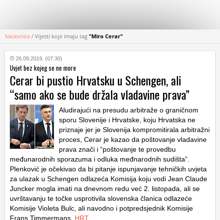
Naslovnica
/
Vijesti koje imaju tag
"Miro Cerar"
KATEGORIJE
26.09.2019. (07:30)
Uvjet bez kojeg se ne more
HRVATSKI
Cerar bi pustio Hrvatsku u Schengen, ali
WEB
“samo ako se bude držala vladavine prava”
Aludirajući na presudu arbitraže o graničnom
sporu Slovenije i Hrvatske, koju Hrvatska ne
priznaje jer je Slovenija kompromitirala arbitražni
proces, Cerar je kazao da poštovanje vladavine
prava znači i “poštovanje te provedbu
međunarodnih sporazuma i odluka međnarodnih sudišta”.
Plenković je očekivao da bi pitanje ispunjavanje tehničkih uvjeta
za ulazak u Schengen odlazeća Komisija koju vodi Jean Claude
Juncker mogla imati na dnevnom redu već 2. listopada, ali se
uvrštavanju te točke usprotivila slovenska članica odlazeće
Komisije Violeta Bulc, ali navodno i potpredsjednik Komisije
Frans Timmermans.
HRT
…