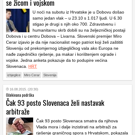
se žicom i vojskom
U noći na subotu iz Hrvatske je u Dobovu došao
samo jedan vlak – u 23.10 s 1.017 ljudi. U 6.30
stigao je drugi s njih oko 700. Zdravstvenu i
humanitarnu skrb dobili su na željezničkoj postaji
Dobova i u centru Dobova – Livarna. Slovenski premijer Miro
Cerar izjavio je da nije nacionalist nego patriot koji želi zaštititi
Sloveniju od prekomjernog izbjegličkog vala ako Europa ne
nađe zajedničko rješenje, pa makar i korištenjem ograde i
vojske. Jedna anketa pokazuje da to podupire većina
Slovenaca.
HRT
izbjeglice
Miro Cerar
Slovenija
16.08.2015. (20:30)
Očekivana podrška
Čak 93 posto Slovenaca želi nastavak
arbitraže
Čak 93 posto Slovenaca smatra da njihova
Vlada mora i dalje inzistirati na arbitraži za
rješenje graničnog spora s Hrvatskom, pokazala