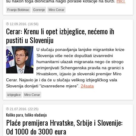
su nakon toga dionicama naglo porasle kotacije na burzi.
HRT
Franjo Bobinac
Gorenje
Miro Cerar
12.09.2016. (16:56)
Cerar: Krenu li opet izbjeglice, nećemo ih
pustiti u Sloveniju
U slučaju ponavljanja lanjske migrantske krize
Slovenija više neće dopuštati izvanredni
humanitarni ulazak migranata nego će strogo
primjenjivati Schengenska pravila na granici s
Hrvatskom, izjavio je slovenski premijer Miro
Cerar. Najavio je i da će u slučaju velikog izbjegličkog vala
Slovenija donijeti “izvanredene mjere”.
24sata
izbjeglice
Miro Cerar
21.07.2016. (22:25)
Koliko para, toliko vladanja
Plaće premijera Hrvatske, Srbije i Slovenije:
Od 1000 do 3000 eura