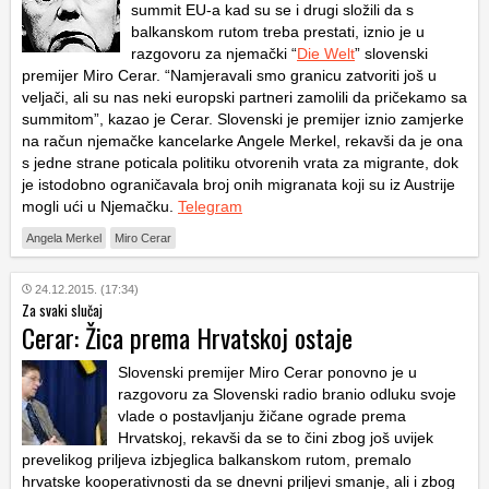
summit EU-a kad su se i drugi složili da s
balkanskom rutom treba prestati, iznio je u
razgovoru za njemački “
Die Welt
” slovenski
premijer Miro Cerar. “Namjeravali smo granicu zatvoriti još u
veljači, ali su nas neki europski partneri zamolili da pričekamo sa
summitom”, kazao je Cerar. Slovenski je premijer iznio zamjerke
na račun njemačke kancelarke Angele Merkel, rekavši da je ona
s jedne strane poticala politiku otvorenih vrata za migrante, dok
je istodobno ograničavala broj onih migranata koji su iz Austrije
mogli ući u Njemačku.
Telegram
Angela Merkel
Miro Cerar
24.12.2015. (17:34)
Za svaki slučaj
Cerar: Žica prema Hrvatskoj ostaje
Slovenski premijer Miro Cerar ponovno je u
razgovoru za Slovenski radio branio odluku svoje
vlade o postavljanju žičane ograde prema
Hrvatskoj, rekavši da se to čini zbog još uvijek
prevelikog priljeva izbjeglica balkanskom rutom, premalo
hrvatske kooperativnosti da se dnevni priljevi smanje, ali i zbog