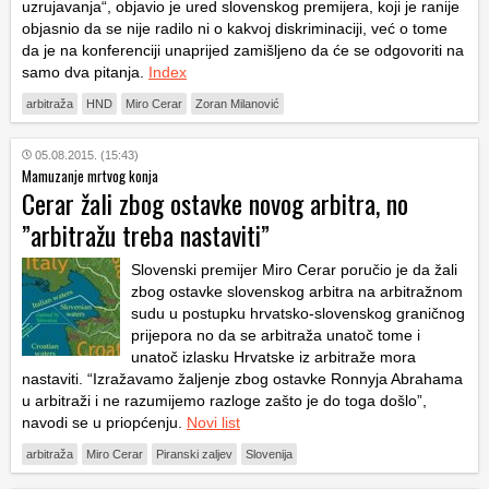
uzrujavanja“, objavio je ured slovenskog premijera, koji je ranije
objasnio da se nije radilo ni o kakvoj diskriminaciji, već o tome
da je na konferenciji unaprijed zamišljeno da će se odgovoriti na
samo dva pitanja.
Index
arbitraža
HND
Miro Cerar
Zoran Milanović
05.08.2015. (15:43)
Mamuzanje mrtvog konja
Cerar žali zbog ostavke novog arbitra, no
”arbitražu treba nastaviti”
Slovenski premijer Miro Cerar poručio je da žali
zbog ostavke slovenskog arbitra na arbitražnom
sudu u postupku hrvatsko-slovenskog graničnog
prijepora no da se arbitraža unatoč tome i
unatoč izlasku Hrvatske iz arbitraže mora
nastaviti. “Izražavamo žaljenje zbog ostavke Ronnyja Abrahama
u arbitraži i ne razumijemo razloge zašto je do toga došlo”,
navodi se u priopćenju.
Novi list
arbitraža
Miro Cerar
Piranski zaljev
Slovenija