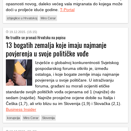
opasnosti novog, daleko većeg vala migranata do kojega može
doći u proljeće iduće godine.
T-Portal
izbjeglice u Hrvatskoj
Miro Cerar
19.12.2015. (15:15)
Ne trudite se pronaći Hrvatsku na popisu
13 bogatih zemalja koje imaju najmanje
povjerenja u svoje političke vođe
Izvješće o globalnoj konkurentnosti Svjetskog
gospodarskog foruma otkrilo je, između
ostaloga, i koje bogate zemlje imaju najmanje
povjerenja u svoje političare. U istraživanju
foruma, građani su morali ocijeniti etičke
standarde svojih političkih vođa ocjenama od 1 (najniže) do
sedam (najviše). Najniže prosječne ocjene dobile su Italija i
Češka (1,7), ali vrlo blizu su im Slovenija (1,9) i Slovačka (2,1).
Business Insider
korupcija
Miro Cerar
Slovenija