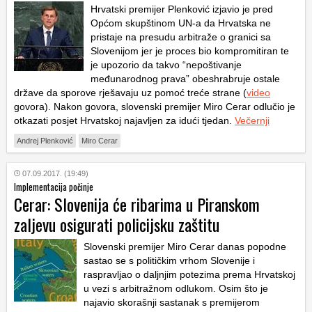
Hrvatski premijer Plenković izjavio je pred
Općom skupštinom UN-a da Hrvatska ne
pristaje na presudu arbitraže o granici sa
Slovenijom jer je proces bio kompromitiran te
je upozorio da takvo “nepoštivanje
međunarodnog prava” obeshrabruje ostale
države da sporove rješavaju uz pomoć treće strane (
video
govora). Nakon govora, slovenski premijer Miro Cerar odlučio je
otkazati posjet Hrvatskoj najavljen za idući tjedan.
Večernji
Andrej Plenković
Miro Cerar
07.09.2017. (19:49)
Implementacija počinje
Cerar: Slovenija će ribarima u Piranskom
zaljevu osigurati policijsku zaštitu
Slovenski premijer Miro Cerar danas popodne
sastao se s političkim vrhom Slovenije i
raspravljao o daljnjim potezima prema Hrvatskoj
u vezi s arbitražnom odlukom. Osim što je
najavio skorašnji sastanak s premijerom