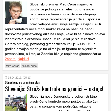
Slovenski premijer Miro Cerar najavio je
uvođenje jednog sata tjelesnog dnevno u
osnovnim školama i općenito više ulaganja u
sport i svoje reprezentacije jer da su sportaši
pravi veleposlanici svoje zemlje u svijetu. A i ti
reprezentativci neće moći makar kakvi na nastupe nego u
dresovima jedinstvenog dizajna i boja, kako bi se njihova pojava
identificirala s državom. Inače, Miro Cerar je sin Miroslava
Cerara starijeg, poznatog gimnastičara koji je 60-ih i 70-ih
godina osvajao medalje na olimpijskim igrama te svjetskim
prvenstvima, a i majka Zdenka bila je uspješna gimnastičarka.
24sata
,
Najdi.si
Miro Cerar
tjelesni odgoj
14.04.2017. (05:11)
Odnedavno su graničari stali
Slovenija: Stroža kontrola na granici – ostaje!
Slovenija novu šengensku uredbu i striktne
predviđene kontrole mora poštovati ako želi
ostati u šengenskom području, rekao je