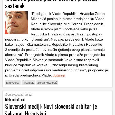
sastanak
“Predsjednik Vlade Republike Hrvatske Zoran
Milanović poslao je pismo predsjedniku Vlade
Republike Slovenije Miri Ceraru. Predsjednik
Vlade u svom pismu podsjeća kako je ‘za
Republiku Hrvatsku ovaj arbitražni postupak
nepovratno kompromitiran’. Nadalje, predsjednik Vlade kaže
kako ‘ zajednička nastojanja Republike Hrvatske i Republike
Slovenije da pronađu novi način rješenja ovog pitanja nemaju
alternativu’. Predsjednik Vlade u pismu predlaže predsjedniku
Vlade Republike Slovenije sastanak ‘kako bismo raspravili
buduće zajedničke korake u iznošenju našeg bilateralnog
problema pred odgovarajući međunarodni forum'”, priopćeno je
iz Ureda predsjednika Vlade.
Jutarnji
Miro Cerar
Pirangate
Zoran Milanović
28.07.2015. (20:12)
Diplomatski rat
Slovenski mediji: Novi slovenski arbitar je
šah-mat Hrvatskoj