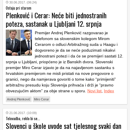
30.06.2017. (06:24)
Ostaju pri starom
Plenković i Cerar: Neće biti jednostranih
poteza, sastanak u Ljubljani 12. srpnja
Premijer Andrej Plenković razgovarao je
telefonom sa slovenskim kolegom Mirom
Cerarom o odluci Arbitražnog suda u Haagu i
dogvoreno je da se neće poduzimati nikakvi
jednostrani potezi i da će se premijeri sastati 12.
srpnja u Ljubljani, priopćeno je iz Banskih dvora. Slovenski
premijer Miro Cerar izjavio je da na najavljenom sastanku s
hrvatskim premijerom ne misli pristati na nove pregovore o
granici, nego da namjerava govoriti o tome kako “primijeniti”
arbitražnu presudu koju Slovenija prihvaća i drži je “pravno
obvezujućim aktom” za obje strane u sporu.
Novi list
,
Index
Andrej Plenković
Miro Cerar
21.06.2017. (10:09)
Telovadba, reklo bi se...
Slovenci u škole uvode sat tjelesnog svaki dan