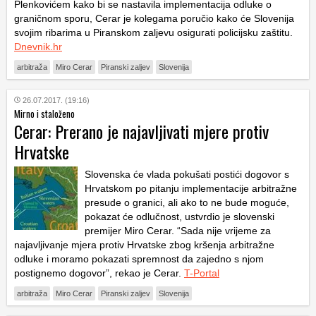
Plenkovićem kako bi se nastavila implementacija odluke o
graničnom sporu, Cerar je kolegama poručio kako će Slovenija
svojim ribarima u Piranskom zaljevu osigurati policijsku zaštitu.
Dnevnik.hr
arbitraža
Miro Cerar
Piranski zaljev
Slovenija
26.07.2017. (19:16)
Mirno i staloženo
Cerar: Prerano je najavljivati mjere protiv
Hrvatske
Slovenska će vlada pokušati postići dogovor s
Hrvatskom po pitanju implementacije arbitražne
presude o granici, ali ako to ne bude moguće,
pokazat će odlučnost, ustvrdio je slovenski
premijer Miro Cerar. “Sada nije vrijeme za
najavljivanje mjera protiv Hrvatske zbog kršenja arbitražne
odluke i moramo pokazati spremnost da zajedno s njom
postignemo dogovor”, rekao je Cerar.
T-Portal
arbitraža
Miro Cerar
Piranski zaljev
Slovenija