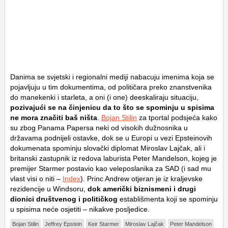
Danima se svjetski i regionalni mediji nabacuju imenima koja se
pojavljuju u tim dokumentima, od političara preko znanstvenika
do manekenki i starleta, a oni (i one) deeskaliraju situaciju,
pozivajući se na činjenicu da to što se spominju u spisima
ne mora značiti baš ništa
.
Bojan Stilin
za tportal podsjeća kako
su zbog Panama Papersa neki od visokih dužnosnika u
državama podnijeli ostavke, dok se u Europi u vezi Epsteinovih
dokumenata spominju slovački diplomat Miroslav Lajčak, ali i
britanski zastupnik iz redova laburista Peter Mandelson, kojeg je
premijer Starmer postavio kao veleposlanika za SAD (i sad mu
vlast visi o niti –
Index
). Princ Andrew otjeran je iz kraljevske
rezidencije u Windsoru,
dok američki biznismeni i drugi
dionici društvenog i političkog
establišmenta koji se spominju
u spisima neće osjetiti – nikakve posljedice.
Bojan Stilin
Jeffrey Epstein
Keir Starmer
Miroslav Lajčak
Peter Mandelson