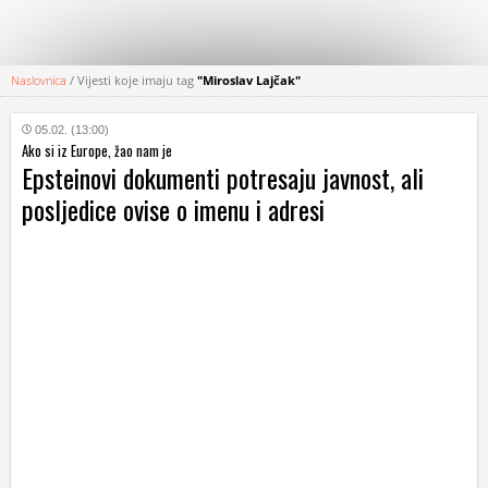
Naslovnica
/
Vijesti koje imaju tag
"Miroslav Lajčak"
KATEGORIJE
05.02. (13:00)
Ako si iz Europe, žao nam je
HRVATSKI
Epsteinovi dokumenti potresaju javnost, ali
WEB
posljedice ovise o imenu i adresi