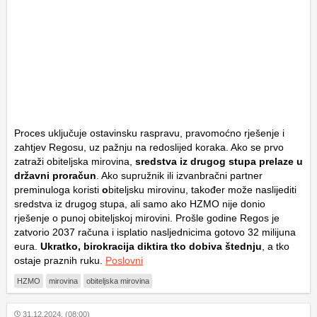
Proces uključuje ostavinsku raspravu, pravomoćno rješenje i
zahtjev Regosu, uz pažnju na redoslijed koraka. Ako se prvo
zatraži obiteljska mirovina,
sredstva iz drugog stupa prelaze u
državni proračun
. Ako supružnik ili izvanbračni partner
preminuloga koristi
o
biteljsku mirovinu, također može naslijediti
sredstva iz drugog stupa, ali samo ako HZMO nije donio
rješenje o punoj obiteljskoj mirovini. Prošle godine Regos je
zatvorio 2037 računa i isplatio nasljednicima gotovo 32 milijuna
eura.
Ukratko, birokracija diktira tko dobiva štednju
, a tko
ostaje praznih ruku.
Poslovni
HZMO
mirovina
obiteljska mirovina
31.12.2024. (08:00)