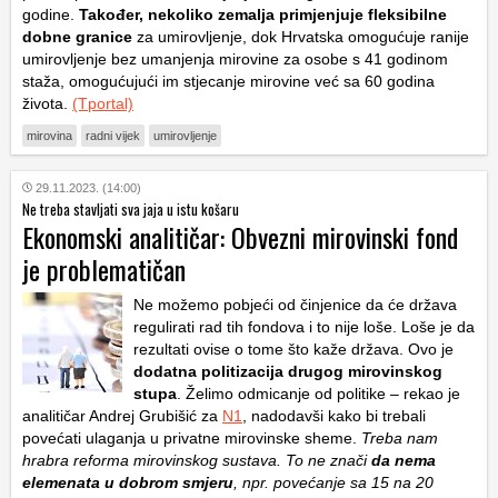
godine.
Također, nekoliko zemalja primjenjuje fleksibilne
dobne granice
za umirovljenje, dok Hrvatska omogućuje ranije
umirovljenje bez umanjenja mirovine za osobe s 41 godinom
staža, omogućujući im stjecanje mirovine već sa 60 godina
života.
(Tportal)
mirovina
radni vijek
umirovljenje
29.11.2023. (14:00)
Ne treba stavljati sva jaja u istu košaru
Ekonomski analitičar: Obvezni mirovinski fond
je problematičan
Ne možemo pobjeći od činjenice da će država
regulirati rad tih fondova i to nije loše. Loše je da
rezultati ovise o tome što kaže država. Ovo je
dodatna politizacija drugog mirovinskog
stupa
. Želimo odmicanje od politike – rekao je
analitičar Andrej Grubišić za
N1
, nadodavši kako bi trebali
povećati ulaganja u privatne mirovinske sheme.
Treba nam
hrabra reforma mirovinskog sustava. To ne znači
da nema
elemenata u dobrom smjeru
, npr. povećanje sa 15 na 20