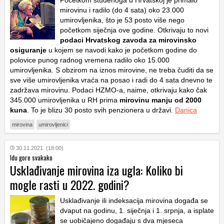
Početkom studenoga u Hrvatskoj je primalo
mirovinu i radilo (do 4 sata) oko 23.000
umirovljenika, što je 53 posto više nego
početkom siječnja ove godine. Otkrivaju to novi
podaci Hrvatskog zavoda za mirovinsko
osiguranje
u kojem se navodi kako je početkom godine do
polovice punog radnog vremena radilo oko 15.000
umirovljenika. S obzirom na iznos mirovine, ne treba čuditi da se
sve više umirovljenika vraća na posao i radi do 4 sata dnevno te
zadržava mirovinu. Podaci HZMO-a, naime, otkrivaju kako čak
345.000 umirovljenika u RH prima
mirovinu manju od 2000
kuna
. To je blizu 30 posto svih penzionera u državi.
Danica
mirovina
umirovljenici
30.11.2021. (18:00)
Idu gore svakako
Usklađivanje mirovina iza ugla: Koliko bi
mogle rasti u 2022. godini?
Usklađivanje ili indeksacija mirovina događa se
dvaput na godinu, 1. siječnja i 1. srpnja, a isplate
se uobičajeno događaju s dva mjeseca