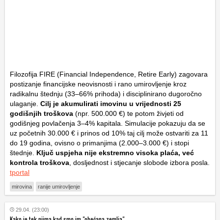
Filozofija FIRE (Financial Independence, Retire Early) zagovara
postizanje financijske neovisnosti i rano umirovljenje kroz
radikalnu štednju (33–66% prihoda) i disciplinirano dugoročno
ulaganje.
Cilj je akumulirati imovinu u vrijednosti 25
godišnjih troškova
(npr. 500.000 €) te potom živjeti od
godišnjeg povlačenja 3–4% kapitala. Simulacije pokazuju da se
uz početnih 30.000 € i prinos od 10% taj cilj može ostvariti za 11
do 19 godina, ovisno o primanjima (2.000–3.000 €) i stopi
štednje.
Ključ uspjeha nije ekstremno visoka plaća, već
kontrola troškova
, dosljednost i stjecanje slobode izbora posla.
tportal
mirovina
ranije umirovljenje
29.04. (23:00)
Kako je tek njima kad smo im "obećana zemlja"