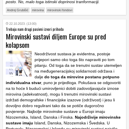
posto. No, malo toga istinski doprinosi tranformaciji.
Andrej Grubišić
mirovina
mirovinski fondovi
22.10.2023. (13:00)
Trebaju nam drugi pasivni izvori prihoda
Mirovinski sustavi diljem Europe su pred
kolapsom
Neodrživost sustava je evidentna, postoje
prijepori samo oko toga što napraviti po tom
pitanju. Od toga da se trenutni sustav utemeljen
na međugeneracijskoj solidarnosti održava i
dalje
do toga da mirovine postanu potpuno
individualna stvar
, puno je prijedloga. Pokušava se odgovoriti
na to hoće li budući umirovljenici dobiti zadovoljavajuće iznose
mirovina (adekvatnost), mogu li trenutni mirovinski sustavi
izdržati demografske i financijske izazove (održivost) i jesu li
dovoljno dobro regulirani tako da se potiče dugoročno
povjerenje. Najbolje mirovinske sustave u Europi imaju
Nizozemska, Island, Danska i Finska.
Najodrživije mirovinske
sustave imaju
Island, Danska, Nizozemska i Švedska. U
Portugalu, Nizozemskoj i Islandu su mirovinski sustavi najviše