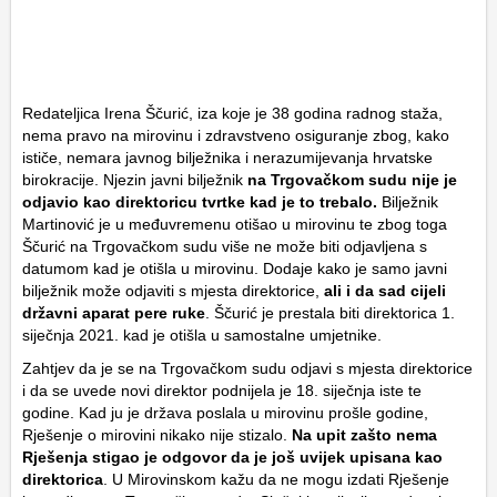
Redateljica Irena Ščurić, iza koje je 38 godina radnog staža,
nema pravo na mirovinu i zdravstveno osiguranje zbog, kako
ističe, nemara javnog bilježnika i nerazumijevanja hrvatske
birokracije. Njezin javni bilježnik
na Trgovačkom sudu nije je
odjavio kao direktoricu tvrtke kad je to trebalo.
Bilježnik
Martinović je u međuvremenu otišao u mirovinu te zbog toga
Ščurić na Trgovačkom sudu više ne može biti odjavljena s
datumom kad je otišla u mirovinu. Dodaje kako je samo javni
bilježnik može odjaviti s mjesta direktorice,
ali i da sad cijeli
državni aparat pere ruke
. Ščurić je prestala biti direktorica 1.
siječnja 2021. kad je otišla u samostalne umjetnike.
Zahtjev da je se na Trgovačkom sudu odjavi s mjesta direktorice
i da se uvede novi direktor podnijela je 18. siječnja iste te
godine. Kad ju je država poslala u mirovinu prošle godine,
Rješenje o mirovini nikako nije stizalo.
Na upit zašto nema
Rješenja stigao je odgovor da je još uvijek upisana kao
direktorica
. U Mirovinskom kažu da ne mogu izdati Rješenje