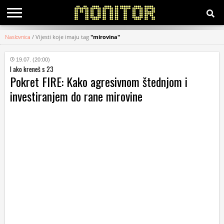
Naslovnica
/
Vijesti koje imaju tag
"mirovina"
KATEGORIJE
19.07. (20:00)
I ako kreneš s 23
HRVATSKI
Pokret FIRE: Kako agresivnom štednjom i
WEB
investiranjem do rane mirovine