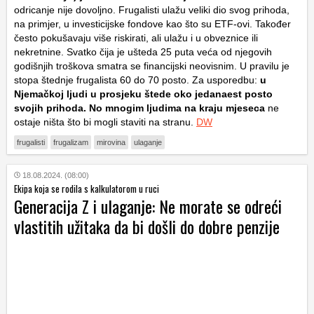
odricanje nije dovoljno. Frugalisti ulažu veliki dio svog prihoda,
na primjer, u investicijske fondove kao što su ETF-ovi. Također
često pokušavaju više riskirati, ali ulažu i u obveznice ili
nekretnine. Svatko čija je ušteda 25 puta veća od njegovih
godišnjih troškova smatra se financijski neovisnim. U pravilu je
stopa štednje frugalista 60 do 70 posto. Za usporedbu:
u
Njemačkoj ljudi u prosjeku štede oko jedanaest posto
svojih prihoda. No mnogim ljudima na kraju mjeseca
ne
ostaje ništa što bi mogli staviti na stranu.
DW
frugalisti
frugalizam
mirovina
ulaganje
18.08.2024. (08:00)
Ekipa koja se rodila s kalkulatorom u ruci
Generacija Z i ulaganje: Ne morate se odreći
vlastitih užitaka da bi došli do dobre penzije