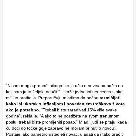
“Nisam mogla pronaći nikoga tko je učio o novcu na način na
koji sam ja to željela naučiti” – kaže jedna influencerica s oko
milijun pratitelja. Preporučuju mladima da počnu
razmišljati
kako ići ukorak s inflacijom i povećanjem troškova života
ako je potrebno
. “Trebali biste zarađivati ​​15% više svake
godine”, rekla je. “A ako to ne postižete na svom trenutnom
poslu, trebali biste promijeniti posao.” Mladi ljudi se pitaju ‘kada
ću doći do točke gdje zapravo ne moram brinuti o novcu?
Postaje jako pametno uštedjeti novac, ulagati ga i tako graditi