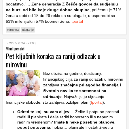
bogatstvo.”… Žene generacije Z
češće govore da sudjeluju
na burzi od bilo koje druge dobne skupine
, pri čemu je 71%
žena u dobi od 18 do 26 reklo da su ulagale, u usporedbi sa
63% milenijalki i 57% boomer žena.
tportal
mirovina
ulaganje
22.05.2024. (21:00)
Mladi penzići
Pet ključnih koraka za raniji odlazak u
mirovinu
Bez obzira na godine, dostizanje
financijskog cilja za raniji odlazak u mirovinu
zahtijeva
značajne prilagodbe financija i
životnih navika te spremnost na
odricanje
. Najvažnije je stjecanje
financijske slobode, što zahtjeva ozbiljan plan (
tportal
):
Odredite koji su vam ciljevi
– Želite li potpuno prestati
raditi ili planirate i dalje raditi honorarno ili s nepunim
radnim vremenom?
Imate li neke posebne planove,
poput putovanja
, hobija… planirate li ostati živjeti u