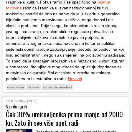
i radnike u kulturi. Fokusiramo li se specifično na
pitanje
mirovina
radnica i radnika u izvaninstitucionalnoj kulturi,
možemo ustvrditi da ono ne samo da je u skladu s generalno
bijednim stanjem s mirovinama u državi, nego donosi i niz
vlastitih problema. Prije svega, kombinacijom izrazito slabog
javnog financiranja, problematične regulacije prihvatljivih i
neprihvatljivih troškova za dobitnike javnih potpora te
administrativnog pritiska, naša nacionalna kulturna politika
sistemski obeshrabruje zapošljavanje, osobito na poslovima koji
nisu administrativni, nego su usmjereni na proizvodnju sadržaja.
To znači da je značajan broj radnika u nezavisnoj kulturi izguran
u honorarce, što njihove mogućnosti da uplaćuju doprinose za
mirovinsko osiguranje čini ovisnima o izrazito nestalnom,
potplaćenom i nestabilnom radu.
Novosti
egzistencija
mirovina
samostalni umjetnici
08.12.2022. (20:00)
S posla u grob
Čak 30% umirovljenika prima manje od 2000
kn. Zato ih sve više opet radi