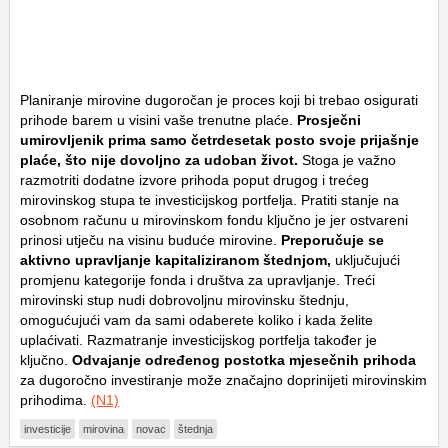
Planiranje mirovine dugoročan je proces koji bi trebao osigurati
prihode barem u visini vaše trenutne plaće.
Prosječni
umirovljenik prima samo četrdesetak posto svoje prijašnje
plaće, što nije dovoljno za udoban život.
Stoga je važno
razmotriti dodatne izvore prihoda poput drugog i trećeg
mirovinskog stupa te investicijskog portfelja. Pratiti stanje na
osobnom računu u mirovinskom fondu ključno je jer ostvareni
prinosi utječu na visinu buduće mirovine.
Preporučuje se
aktivno upravljanje kapitaliziranom štednjom,
uključujući
promjenu kategorije fonda i društva za upravljanje. Treći
mirovinski stup nudi dobrovoljnu mirovinsku štednju,
omogućujući vam da sami odaberete koliko i kada želite
uplaćivati. Razmatranje investicijskog portfelja također je
ključno.
Odvajanje određenog postotka mjesečnih prihoda
za dugoročno investiranje može značajno doprinijeti mirovinskim
prihodima.
(N1)
investicije
mirovina
novac
štednja