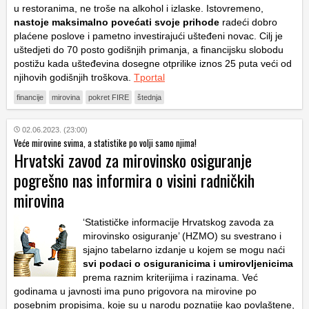
u restoranima, ne troše na alkohol i izlaske. Istovremeno,
nastoje maksimalno povećati svoje prihode
radeći dobro
plaćene poslove i pametno investirajući ušteđeni novac. Cilj je
uštedjeti do 70 posto godišnjih primanja, a financijsku slobodu
postižu kada ušteđevina dosegne otprilike iznos 25 puta veći od
njihovih godišnjih troškova.
Tportal
financije
mirovina
pokret FIRE
štednja
02.06.2023. (23:00)
Veće mirovine svima, a statistike po volji samo njima!
Hrvatski zavod za mirovinsko osiguranje
pogrešno nas informira o visini radničkih
mirovina
‘Statističke informacije Hrvatskog zavoda za
mirovinsko osiguranje’ (HZMO) su svestrano i
sjajno tabelarno izdanje u kojem se mogu naći
svi podaci o osiguranicima i umirovljenicima
prema raznim kriterijima i razinama. Već
godinama u javnosti ima puno prigovora na mirovine po
posebnim propisima, koje su u narodu poznatije kao povlaštene,