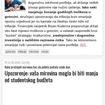
dugoročnu održivost portfelja, ali držanje velikih
iznosa gotovine nije nužno rješenje
. Iako neki
savjetuju čuvanje godišnjih troškova u
gotovini
, stručnjaci upozoravaju da inflacija brzo smanjuje
njezinu vrijednost jer su kamate na štednju često niže od
inflacije. Financijski savjetnik Bryan Kuderna preporučuje držati
oko šest mjeseci troškova u gotovini, a ostatak rasporediti kroz
“bucket” strategiju: kratkoročne,
srednjoročne i dugoročne
investicije s različitim razinama rizika
. Tako se istovremeno
smanjuje rizik i povećava potencijal rasta portfelja.
AOL
gotovina
inflacija
mirovina
novac
11.05.2025. (16:00)
Kako preživjeti mirovinu bez da jedete paštetu svaki dan
Upozorenje: vaša mirovina mogla bi biti manja
od studentskog budžeta