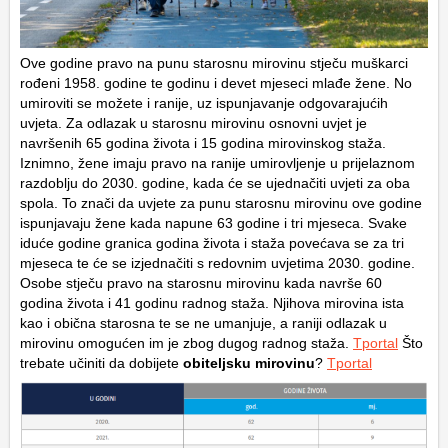
Ove godine pravo na punu starosnu mirovinu stječu muškarci
rođeni 1958. godine te godinu i devet mjeseci mlađe žene. No
umiroviti se možete i ranije, uz ispunjavanje odgovarajućih
uvjeta. Za odlazak u starosnu mirovinu osnovni uvjet je
navršenih 65 godina života i 15 godina mirovinskog staža.
Iznimno, žene imaju pravo na ranije umirovljenje u prijelaznom
razdoblju do 2030. godine, kada će se ujednačiti uvjeti za oba
spola. To znači da uvjete za punu starosnu mirovinu ove godine
ispunjavaju žene kada napune 63 godine i tri mjeseca. Svake
iduće godine granica godina života i staža povećava se za tri
mjeseca te će se izjednačiti s redovnim uvjetima 2030. godine.
Osobe stječu pravo na starosnu mirovinu kada navrše 60
godina života i 41 godinu radnog staža. Njihova mirovina ista
kao i obična starosna te se ne umanjuje, a raniji odlazak u
mirovinu omogućen im je zbog dugog radnog staža.
Tportal
Što
trebate učiniti da dobijete
obiteljsku mirovinu
?
Tportal