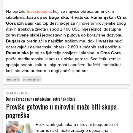
Na portalu
Investopedia
, koji se najviše obraća američkim
čitateljima, kažu da se
Bugarska, Hrvatska, Rumunjska i Crna
Gora
izdvajaju kao top destinacije za njihove umirovljenike zbog
niskih troškova života (ispod 1.400 USD mjesečno), dostupne
zdravstvene skrbi i jednostavnih putova do boravišne dozvole.
Bugarska
prednjači s najnižim troškovima, dok
Hrvatska
nudi
očaravajuću dalmatinsku obalu i 2.800 sunčanih sati godišnje.
Rumunjska
je raj za ljubitelje povijesti i planina, a
Crna Gora
pruža mediteransku ljepotu uz niske poreze. Sve četiri zemlje
spajaju bogatu kulturu, sigurnost i opušten “kafićki” mentalitet
koji mirovinu pretvara u dugi godišnji odmor.
mirovina
umirovljenici
14.03. (18:00)
Danas čarapa puna ušteđevine, sutra tek sitniš
Previše gotovine u mirovini može biti skupa
pogreška
Rizik ranih gubitaka u mirovini (sequence-of-
returns risk) može značajno utjecati na