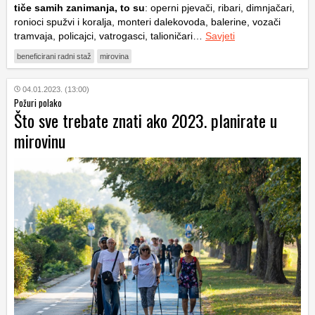
tiče samih zanimanja, to su
: operni pjevači, ribari, dimnjačari,
ronioci spužvi i koralja, monteri dalekovoda, balerine, vozači
tramvaja, policajci, vatrogasci, talioničari…
Savjeti
beneficirani radni staž
mirovina
04.01.2023. (13:00)
Požuri polako
Što sve trebate znati ako 2023. planirate u
mirovinu