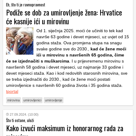
Eh, što ti je ravnopravnost
Podiže se dob za umirovljenje žena: Hrvatice
će kasnije ići u mirovinu
Od 1. siječnja 2025. moći će učiniti to tek kad
navrše 63 godine i devet mjeseci, uz uvjet od 15
godina staža. Ova promjena stupa na snagu
svake godine sve do 2030.,
kad će žene moći
ići u mirovinu s navršenih 65 godina, čime
će se izjednačiti s muškarcima
. I u prijevremenu mirovinu s
navršenih 58 godina i devet mjeseci, uz najmanje 33 godine i
devet mjeseci staža. Kao i kod redovitih starosnih mirovina, sve
se treba izjednačiti do 2030., kad će žene moći postati
umirovljenice s navršenih 60 godina života i 35 godina staža.
tportal
mirovina
umirovljenici
umirovljenje
27.09.2024. (10:00)
Što ti ostane, uloži
Kako izvući maksimum iz honorarnog rada za