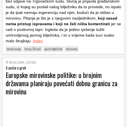
bez odjave na Trgovačkom sudu. Slučaj je prijavila građanskom
sudu, iz kojeg su poslali nalog bilježniku da to provede, no ispalo
je da ipak nemaju ingerenciju nad njim, budući da je otišao u
mirovinu. Pitanje je što je s njegovim nasljednikom,
koji zasad
nema pristup ispravama i koji ne želi ništa komentirati
jer se
radi o poslovnoj tajni. Izgleda da je jedino rješenje tužiti
umirovljenog javnog bilježnika, i to u vrijeme kada suci svako
malo štrajkaju.
Index
birokracija
Irena Šćurić
javni bilježnik
mirovina
05.02.2024. (23:00)
S posla u grob
Europske mirovinske politike: u brojnim
državama planiraju povećati dobnu granicu za
mirovinu