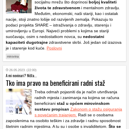
socijalnu mrežu što doprinosi
boljoj kvaliteti
života te zdravstvenom
i mentalnom zdravlju.
Međutim, ekonomski, naši stariji, kao i ostatak
nacije, stoji znatno lošije od razvijenih zemalja. Pokazuju to
podaci projekta SHARE – istraživanja o zdravlju, starenju i
umirovljenju u Europi. Najveći problemi s kojima se stariji
suočavaju, osim s nedostatkom novca, su
nedostatni
kapaciteti dugotrajne
zdravstvene skrbi. Još jedan od izazova
je i starenje kod kuće.
Poslovni
mirovina
26.05.2023. (22:00)
A mi novinari? Ništa...
Tko ima pravo na beneficirani radni staž
Treba odmah pojasniti da je način utvrđivanja
radnih mjesta i zanimanja na kojima se računa
beneficirani
staž u općem mirovinskom
sustavu
propisan
Zakonom o stažu osiguranja
s povećanim trajanjem.
Radi se o osobama
zaposlenima na osobito teškim i za zdravlje i radnu sposobnost
štetnim radnim mjestima. A tu su i osobe s invaliditetom.
Što se