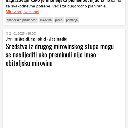
naglašavaju kako je financijska pismenost ključna
ne samo
za svakodnevne potrebe, već i za dugoročno planiranje.
Mirovina
,
Nacional
financijska pismenost
mirovina
plaća
primanja
24.01.2025. (18:00)
Umrli su štedjeli, nasljednici - vi se snađite
Sredstva iz drugog mirovinskog stupa mogu
se naslijediti ako preminuli nije imao
obiteljsku mirovinu