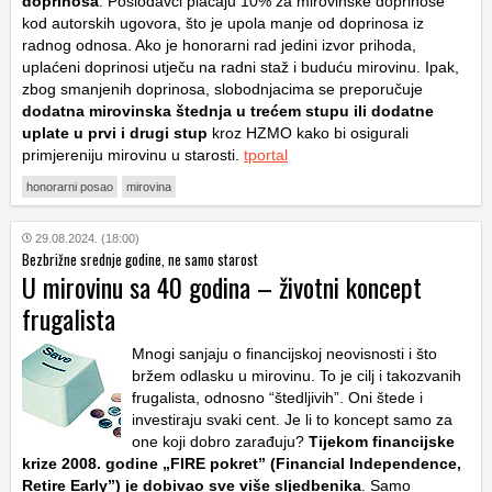
doprinosa
. Poslodavci plaćaju 10% za mirovinske doprinose
kod autorskih ugovora, što je upola manje od doprinosa iz
radnog odnosa. Ako je honorarni rad jedini izvor prihoda,
uplaćeni doprinosi utječu na radni staž i buduću mirovinu. Ipak,
zbog smanjenih doprinosa, slobodnjacima se preporučuje
dodatna mirovinska štednja u trećem stupu ili dodatne
uplate u prvi i drugi stup
kroz HZMO kako bi osigurali
primjereniju mirovinu u starosti.
tportal
honorarni posao
mirovina
29.08.2024. (18:00)
Bezbrižne srednje godine, ne samo starost
U mirovinu sa 40 godina – životni koncept
frugalista
Mnogi sanjaju o financijskoj neovisnosti i što
bržem odlasku u mirovinu. To je cilj i takozvanih
frugalista, odnosno “štedljivih”. Oni štede i
investiraju svaki cent. Je li to koncept samo za
one koji dobro zarađuju?
Tijekom financijske
krize 2008. godine „FIRE pokret” (Financial Independence,
Retire Early”) je dobivao sve više sljedbenika
. Samo