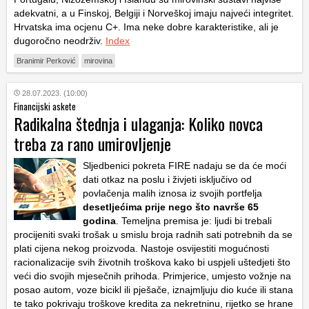
adekvatni, a u Finskoj, Belgiji i Norveškoj imaju najveći integritet.
Hrvatska ima ocjenu C+. Ima neke dobre karakteristike, ali je
dugoročno neodrživ.
Index
Branimir Perković
mirovina
28.07.2023. (10:00)
Financijski askete
Radikalna štednja i ulaganja: Koliko novca
treba za rano umirovljenje
Sljedbenici pokreta FIRE nadaju se da će moći
dati otkaz na poslu i živjeti isključivo od
povlačenja malih iznosa iz svojih portfelja
desetljećima prije nego što navrše 65
godina
. Temeljna premisa je: ljudi bi trebali
procijeniti svaki trošak u smislu broja radnih sati potrebnih da se
plati cijena nekog proizvoda. Nastoje osvijestiti mogućnosti
racionalizacije svih životnih troškova kako bi uspjeli uštedjeti što
veći dio svojih mjesečnih prihoda. Primjerice, umjesto vožnje na
posao autom, voze bicikl ili pješače, iznajmljuju dio kuće ili stana
te tako pokrivaju troškove kredita za nekretninu, rijetko se hrane