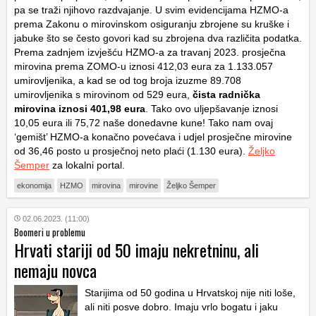
pa se traži njihovo razdvajanje. U svim evidencijama HZMO-a
prema Zakonu o mirovinskom osiguranju zbrojene su kruške i
jabuke što se često govori kad su zbrojena dva različita podatka.
Prema zadnjem izvješću HZMO-a za travanj 2023. prosječna
mirovina prema ZOMO-u iznosi 412,03 eura za 1.133.057
umirovljenika, a kad se od tog broja izuzme 89.708
umirovljenika s mirovinom od 529 eura,
čista radnička
mirovina iznosi 401,98 eura
. Tako ovo uljepšavanje iznosi
10,05 eura ili 75,72 naše donedavne kune! Tako nam ovaj
‘gemišt’ HZMO-a konačno povećava i udjel prosječne mirovine
od 36,46 posto u prosječnoj neto plaći (1.130 eura).
Željko
Šemper
za lokalni portal.
ekonomija
HZMO
mirovina
mirovine
Željko Šemper
02.06.2023. (11:00)
Boomeri u problemu
Hrvati stariji od 50 imaju nekretninu, ali
nemaju novca
Starijima od 50 godina u Hrvatskoj nije niti loše,
ali niti posve dobro. Imaju vrlo bogatu i jaku