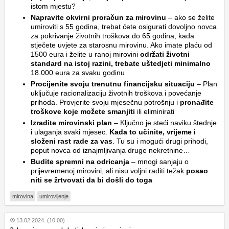
istom mjestu?
Napravite okvirni proračun za mirovinu
– ako se želite
umiroviti s 55 godina, trebat ćete osigurati dovoljno novca
za pokrivanje životnih troškova do 65 godina, kada
stječete uvjete za starosnu mirovinu. Ako imate plaću od
1500 eura i želite u ranoj mirovini
održati životni
standard na istoj razini, trebate uštedjeti minimalno
18.000 eura za svaku godinu
Procijenite svoju trenutnu financijsku situaciju
– Plan
uključuje racionalizaciju životnih troškova i povećanje
prihoda. Provjerite svoju mjesečnu potrošnju i
pronađite
troškove koje možete smanjiti
ili eliminirati
Izradite mirovinski plan
– Ključno je steći naviku štednje
i ulaganja svaki mjesec.
Kada to učinite, vrijeme i
složeni rast rade za vas
. Tu su i mogući drugi prihodi,
poput novca od iznajmljivanja druge nekretnine…
Budite spremni na odricanja
– mnogi sanjaju o
prijevremenoj mirovini, ali nisu voljni raditi težak
posao
niti se žrtvovati da bi došli do toga
mirovina
umirovljenje
13.02.2024. (10:00)