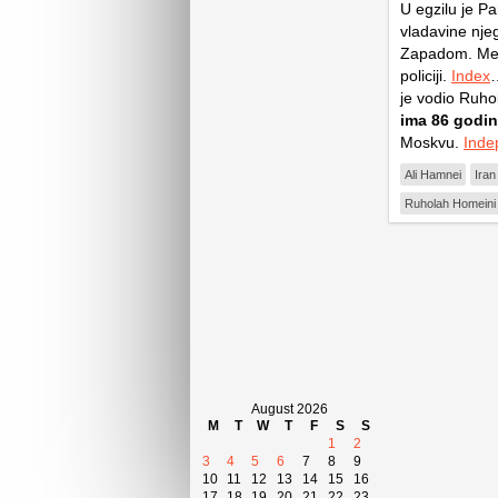
U egzilu je P
vladavine njeg
Zapadom. Među
policiji.
Index
…
je vodio Ruh
ima 86 godin
Moskvu.
Inde
Ali Hamnei
Iran
Ruholah Homeini
August 2026
M
T
W
T
F
S
S
1
2
3
4
5
6
7
8
9
10
11
12
13
14
15
16
17
18
19
20
21
22
23