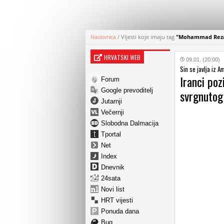
Naslovnica
/
Vijesti koje imaju tag
"Mohammad Reza
HRVATSKI WEB
09.01. (20:00)
Sin se javlja iz A
Iranci poz
Forum
Google prevoditelj
svrgnuto
Jutarnji
Večernji
Slobodna Dalmacija
Tportal
Net
Index
Dnevnik
24sata
Novi list
HRT vijesti
Ponuda dana
Bug