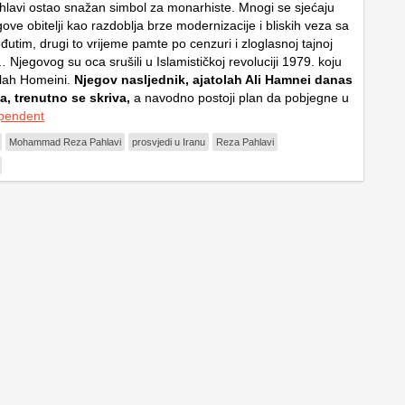
ahlavi ostao snažan simbol za monarhiste. Mnogi se sjećaju
ove obitelji kao razdoblja brze modernizacije i bliskih veza sa
tim, drugi to vrijeme pamte po cenzuri i zloglasnoj tajnoj
 Njegovog su oca srušili u Islamističkoj revoluciji 1979. koju
olah Homeini.
Njegov nasljednik, ajatolah Ali Hamnei danas
a, trenutno se skriva,
a navodno postoji plan da pobjegne u
pendent
Mohammad Reza Pahlavi
prosvjedi u Iranu
Reza Pahlavi