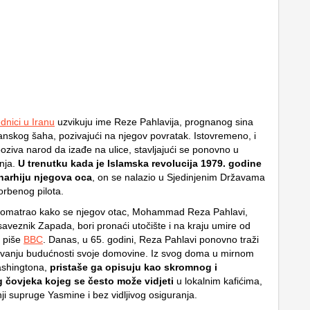
dnici u Iranu
uzvikuju ime Reze Pahlavija, prognanog sina
ranskog šaha, pozivajući na njegov povratak. Istovremeno, i
oziva narod da izađe na ulice, stavljajući se ponovno u
nja.
U trenutku kada je Islamska revolucija 1979. godine
narhiju njegova oca
, on se nalazio u Sjedinjenim Državama
orbenog pilota.
 promatrao kako se njegov otac, Mohammad Reza Pahlavi,
aveznik Zapada, bori pronaći utočište i na kraju umire od
, piše
BBC
. Danas, u 65. godini, Reza Pahlavi ponovno traži
ovanju budućnosti svoje domovine. Iz svog doma u mirnom
shingtona,
pristaše ga opisuju kao skromnog i
 čovjeka kojeg se često može vidjeti
u lokalnim kafićima,
ji supruge Yasmine i bez vidljivog osiguranja.