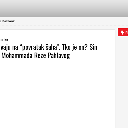
 Pahlavi"
F
merike
ivaju na “povratak šaha”. Tko je on? Sin
g Mohammada Reze Pahlavog