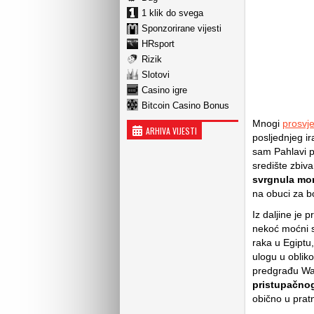
1 klik do svega
Sponzorirane vijesti
HRsport
Rizik
Slotovi
Casino igre
Bitcoin Casino Bonus
Mnogi
prosvje
ARHIVA VIJESTI
posljednjeg i
sam Pahlavi p
središte zbiva
svrgnula mo
na obuci za b
Iz daljine je
nekoć moćni s
raka u Egiptu
ulogu u oblik
predgrađu Wa
pristupačnog
obično u pratn