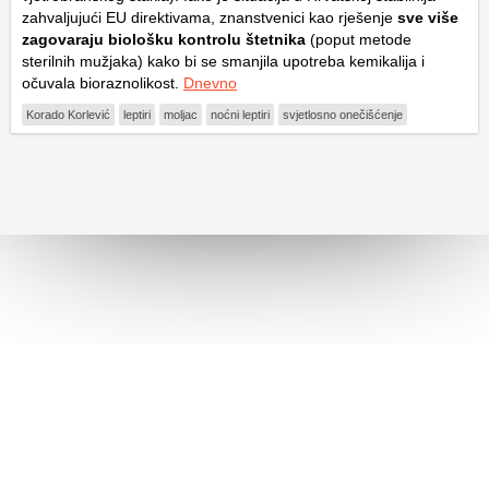
zahvaljujući EU direktivama, znanstvenici kao rješenje
sve više
zagovaraju biološku kontrolu štetnika
(poput metode
sterilnih mužjaka) kako bi se smanjila upotreba kemikalija i
očuvala bioraznolikost.
Dnevno
Korado Korlević
leptiri
moljac
noćni leptiri
svjetlosno onečišćenje