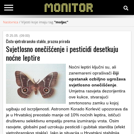
Naslovnica
/
Vijesti koje imaju tag
"moljac"
KATEGORIJE
25.05. (09:00)
Čisto vjetrobransko staklo, prazna priroda
HRVATSKI
Svjetlosno onečišćenje i pesticidi desetkuju
WEB
noćne leptire
Noćni leptiri ključni su, ali
zanemareni oprašivači
čiji
opstanak ozbiljno ugrožava
svjetlosno onečišćenje
.
Umjetna rasvjeta dezorijentira
ove kukce, stvarajući
smrtonosnu zamku u kojoj
ugibaju od iscrpljenosti. Astronom Korado Korlević upozorava da
je u Hrvatskoj preostalo manje od 10% noćnih leptira, ističući
društvenu selektivnu empatiju prema izumiranju vrsta. Osim
rasvjete, globalni pad uzrokuju pesticidi i gubitak staništa (efekt
vjetrobranskog stakla). Iako je situacija u Hrvatskoj stabilnija