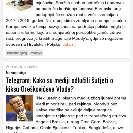
mješovite. Snažna osobna potrošnja i oporavak
na području korištenja fondova Europske unije
poduprijet će snažan rast u većini zemalja u
2017. i 2018. godini. No, u pojedinim zemljama srednje i istočne
Europe sve izraženija neizvjesnost na području politike mogla bi
usporiti reforme koje u srednjoročnoj perspektivi jamče zdravi
rast, prognoza je kreditne agencije Moody’s, gdje se negativne
odnose na Hrvatsku i Poljsku.
Jutarnji
kreditni rejting
Moodys
24.03.2016. (18:50)
Mazanje očiju
Telegram: Kako su mediji odlučili šutjeti o
kiksu Oreškovićeve Vlade?
“Neki urednici pisanih medija zbog ljubavi prema
Vladi minoriziraju pad rejtinga. Moody’s bez
ikakve zadrške najavljuje daljnje moguće
smanjenje rejtinga te pad iz trenutačnog društva
Angole i Brazila, u rang Crne Gore, Bolivije,
Nigerije, Gabona, Obale Bjelokosti, Tunisa i Bangladeša, a sve