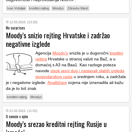
Ivan Vrdoljak
kreditni rejting
Moodys
Zdravko Marić
12.03.2016. (13:20)
No surprises
Moody’s snizio rejting Hrvatske i zadržao
negativne izglede
Agencija
Moody’s
snizila je u dugoročni
kreditni
rejting
Hrvatske u stranoj valuti na Ba2, a u
domaćoj s A3 na Baa1. Kao razloge poteza
navode
visok javni dug i nastavak slabih izgleda
gospodarskog rasta
u srednjem roku, a zadržala
je i negativne izglede.
Analitičare
ocjena nije iznenadila ali kažu
da je to loš znak.
kreditni rejting
Moodys
21.02.2015. (11:02)
U smeće s njim
Moody’s srezao kreditni rejting Rusije u