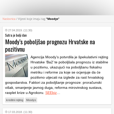
Naslovnica
/
Vijesti koje imaju tag
"Moodys"
KATEGORIJE
27.04.2019. (11:30)
Sutra je bolji dan
HRVATSKI
Moody’s poboljšao prognozu Hrvatske na
WEB
pozitivnu
Agencija Moody’s potvrdila je špekulativni rejting
Hrvatske ‘Ba2’ te poboljšala prognozu iz stabilne
u pozitivnu, ukazujući na poboljšanu fiskalnu
metriku i reforme za koje se ocjenjuje da će
pozitivno utjecati na izglede za rast hrvatskog
gospodarstva. Faktori za poboljšanje prognoze: proračunski
višak, smanjenje javnog duga, reforma mirovinskog sustava,
rasplet krize u Agrokoru.
SEEbiz
…
kreditni rejting
Moodys
17.03.2018. (11:30)