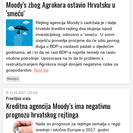
Moody’s zbog Agrokora ostavio Hrvatsku u
‘smeću’
Rejting agencija Moody’s zadržala je i dalje
hrvatski kreditni rejting dva stupnja ispod
investicijskog, odnosno u ‘smeću’. U svom
izvješću ponavlja procjene da će udio javnog
duga u BDP-u nastaviti padati u sljedećim
godinama, ali i to da se rast BDP-a najviše temelji na rastu
osobne potrošnje. Upozorava na to da bi problemi s
restrukturiranjem Agrokora mogli donijeti negativne rizike za
gospodarstvo.
Novi list
Moodys
11.01.2017. (22:14)
Prevrtljiva sreća
Kreditna agencija Moody’s ima negativnu
prognozu hrvatskog rejtinga
Naše su prognoze za rejtinge zemalja u regiji
srednje i istočne Europe u 2017. godini