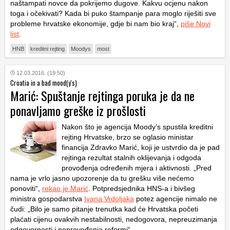
naštampati novce da pokrijemo dugove. Kakvu ocjenu nakon
toga i očekivati? Kada bi puko štampanje para moglo riješiti sve
probleme hrvatske ekonomije, gdje bi nam bio kraj“,
piše Novi
list
.
HNB
kreditni rejting
Moodys
most
12.03.2016. (19:50)
Croatia in a bad mood(y's)
Marić: Spuštanje rejtinga poruka je da ne
ponavljamo greške iz prošlosti
Nakon što je agencija Moody’s spustila kreditni
rejting Hrvatske, brzo se oglasio ministar
financija Zdravko Marić, koji je ustvrdio da je pad
rejtinga rezultat stalnih oklijevanja i odgoda
provođenja određenih mjera i aktivnosti. „Pred
nama je vrlo jasno upozorenje da tu grešku više nećemo
ponoviti“,
rekao je Marić
. Potpredsjednika HNS-a i bivšeg
ministra gospodarstva
Ivana Vrdoljaka
potez agencije nimalo ne
čudi: „Bilo je samo pitanje trenutka kad će Hrvatska početi
plaćati cijenu ovakvih nestabilnosti, nedogovora, nepreuzimanja
odgovornosti i neprovođenja reformi“.