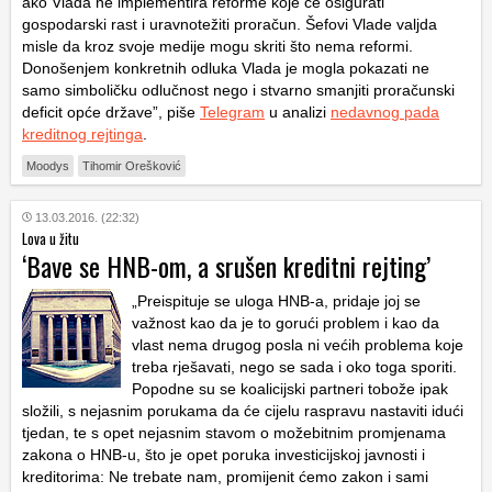
ako Vlada ne implementira reforme koje će osigurati
gospodarski rast i uravnotežiti proračun. Šefovi Vlade valjda
misle da kroz svoje medije mogu skriti što nema reformi.
Donošenjem konkretnih odluka Vlada je mogla pokazati ne
samo simboličku odlučnost nego i stvarno smanjiti proračunski
deficit opće države”, piše
Telegram
u analizi
nedavnog pada
kreditnog rejtinga
.
Moodys
Tihomir Orešković
13.03.2016. (22:32)
Lova u žitu
‘Bave se HNB-om, a srušen kreditni rejting’
„Preispituje se uloga HNB-a, pridaje joj se
važnost kao da je to gorući problem i kao da
vlast nema drugog posla ni većih problema koje
treba rješavati, nego se sada i oko toga sporiti.
Popodne su se koalicijski partneri tobože ipak
složili, s nejasnim porukama da će cijelu raspravu nastaviti idući
tjedan, te s opet nejasnim stavom o možebitnim promjenama
zakona o HNB-u, što je opet poruka investicijskoj javnosti i
kreditorima: Ne trebate nam, promijenit ćemo zakon i sami