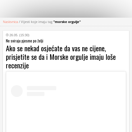
Naslovnica
/
Vijesti koje imaju tag
"morske orgulje"
KATEGORIJE
26.05. (15:30)
Ne sviraju pjesme po želji
HRVATSKI
Ako se nekad osjećate da vas ne cijene,
WEB
prisjetite se da i Morske orgulje imaju loše
recenzije