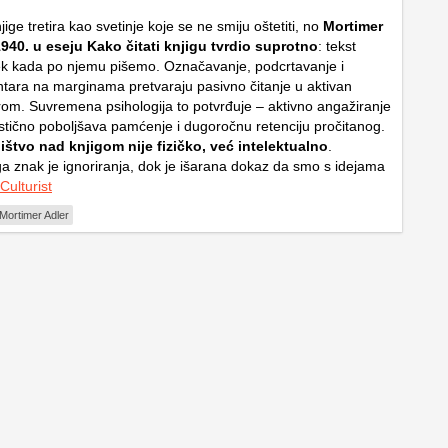
njige tretira kao svetinje koje se ne smiju oštetiti, no
Mortimer
1940. u eseju
Kako čitati knjigu
tvrdio suprotno
: tekst
ek kada po njemu pišemo. Označavanje, podcrtavanje i
tara na marginama pretvaraju pasivno čitanje u aktivan
orom. Suvremena psihologija to potvrđuje – aktivno angažiranje
stično poboljšava pamćenje i dugoročnu retenciju pročitanog.
ištvo nad knjigom nije fizičko, već intelektualno
.
ga znak je ignoriranja, dok je išarana dokaz da smo s idejama
Culturist
Mortimer Adler