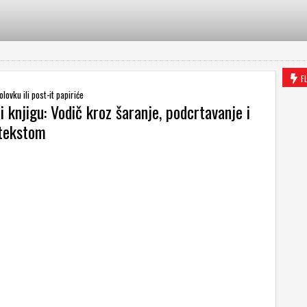
F
 olovku ili post-it papiriće
i knjigu: Vodič kroz šaranje, podcrtavanje i
 tekstom