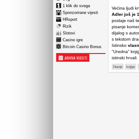
1 klik do svega
Većina ljudi k
Sponzorirane vijesti
Adler još je 
HRsport
postaje naš t
Rizik
pisanje komen
dijalog s aut
Slotovi
s tekstom dra
Casino igre
Istinsko
vlasn
Bitcoin Casino Bonus
“Uredna” knji
ARHIVA VIJESTI
istinski hrvali.
čitanje
knjige