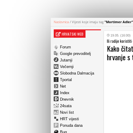
Naslovnica
/
Vijesti koje imaju tag
"Mortimer Adler"
HRVATSKI WEB
19.05. (16:00)
Ili radije koristiti
Kako čitat
Forum
Google prevoditelj
hrvanje s
Jutarnji
Večernji
Slobodna Dalmacija
Tportal
Net
Index
Dnevnik
24sata
Novi list
HRT vijesti
Ponuda dana
Bug