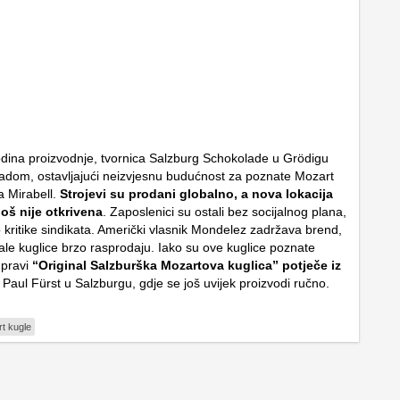
ina proizvodnje, tvornica Salzburg Schokolade u Grödigu
 radom, ostavljajući neizvjesnu budućnost za poznate Mozart
a Mirabell.
Strojevi su prodani globalno, a nova lokacija
oš nije otkrivena
. Zaposlenici su ostali bez socijalnog plana,
o kritike sindikata. Američki vlasnik Mondelez zadržava brend,
ale kuglice brzo rasprodaju. Iako su ove kuglice poznate
, pravi
“Original Salzburška Mozartova kuglica” potječe iz
Paul Fürst u Salzburgu, gdje se još uvijek proizvodi ručno.
t kugle