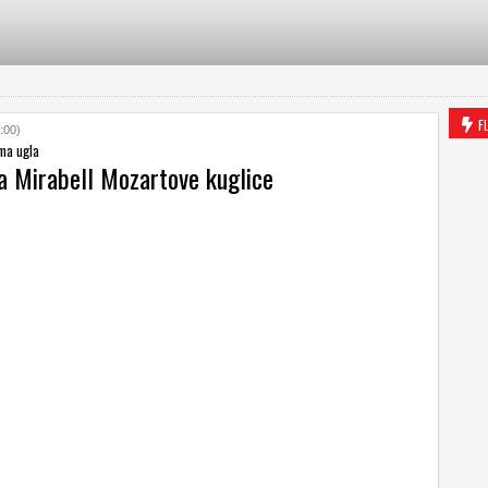
F
:00)
ma ugla
za Mirabell Mozartove kuglice