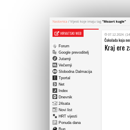
Naslovnica
/
Vijesti koje imaju tag
"Mozart kugle"
HRVATSKI WEB
07.12.2024. (14
Čokolada koja ne
Kraj ere 
Forum
Google prevoditelj
Jutarnji
Večernji
Slobodna Dalmacija
Tportal
Net
Index
Dnevnik
24sata
Novi list
HRT vijesti
Ponuda dana
Bug