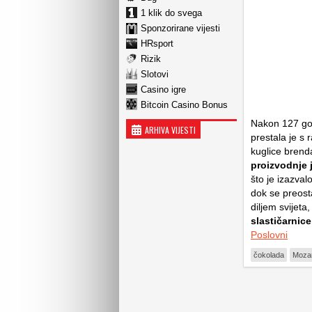
1 klik do svega
Sponzorirane vijesti
HRsport
Rizik
Slotovi
Casino igre
Bitcoin Casino Bonus
Nakon 127 god
ARHIVA VIJESTI
prestala je s
kuglice brend
proizvodnje j
što je izazval
dok se preost
diljem svijeta
slastičarnice
Poslovni
čokolada
Mozar