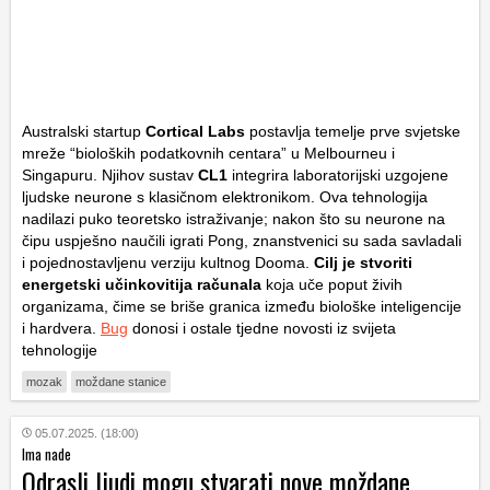
Australski startup
Cortical Labs
postavlja temelje prve svjetske
mreže “bioloških podatkovnih centara” u Melbourneu i
Singapuru. Njihov sustav
CL1
integrira laboratorijski uzgojene
ljudske neurone s klasičnom elektronikom. Ova tehnologija
nadilazi puko teoretsko istraživanje; nakon što su neurone na
čipu uspješno naučili igrati
Pong
, znanstvenici su sada savladali
i pojednostavljenu verziju kultnog
Dooma
.
Cilj je stvoriti
energetski učinkovitija računala
koja uče poput živih
organizama, čime se briše granica između biološke inteligencije
i hardvera.
Bug
donosi i ostale tjedne novosti iz svijeta
tehnologije
mozak
moždane stanice
05.07.2025. (18:00)
Ima nade
Odrasli ljudi mogu stvarati nove moždane