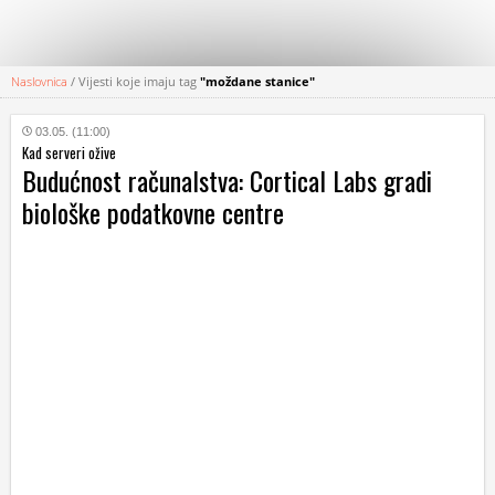
Naslovnica
/
Vijesti koje imaju tag
"moždane stanice"
KATEGORIJE
03.05. (11:00)
Kad serveri ožive
HRVATSKI
Budućnost računalstva: Cortical Labs gradi
WEB
biološke podatkovne centre