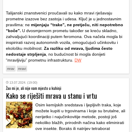
Talijanski znanstvenici proučavali su kako mravi rješavaju
prometne izazove bez zastoja i udesa. Ključ je u jednostavnim
pravilima: ne
mijenjaju “trake”, ne pretječu, niti nepotrebno
“koče”.
U dvosmjernom prometu također se kreću skladno,
zahvaljujući koordinaciji putem feromona. Ova načela mogla bi
inspirirati razvoj autonomnih vozila, omogućujući učinkovitu i
ekološku mobilnost.
Za razliku od mrava, ljudima često
nedostaje strpljenja
, no budućnost bi mogla donijeti
“mravljiviju” prometnu infrastrukturu.
DW
mrav
mravi
13.07.2024. (19:00)
Žao mi je, ali nije vam mjesto u kuhinji
Kako se riješiti mrava u stanu i vrtu
Osim kemijskih sredstava i ljepljivih traka, koje
možete kupiti u trgovinama i koje su brutalne, ali
nerijetko i najučinkovitije metode, postoji još
nekoliko blažih, prirodnih načina kako eliminirati
ove insekte. Boraks ili natrijev tetraborat