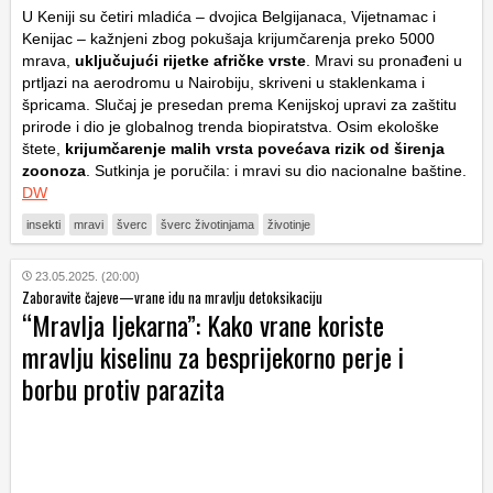
U Keniji su četiri mladića – dvojica Belgijanaca, Vijetnamac i
Kenijac – kažnjeni zbog pokušaja krijumčarenja preko 5000
mrava,
uključujući rijetke afričke vrste
. Mravi su pronađeni u
prtljazi na aerodromu u Nairobiju, skriveni u staklenkama i
špricama. Slučaj je presedan prema Kenijskoj upravi za zaštitu
prirode i dio je globalnog trenda biopiratstva. Osim ekološke
štete,
krijumčarenje malih vrsta povećava rizik od širenja
zoonoza
. Sutkinja je poručila: i mravi su dio nacionalne baštine.
DW
insekti
mravi
šverc
šverc životinjama
životinje
23.05.2025. (20:00)
Zaboravite čajeve—vrane idu na mravlju detoksikaciju
“Mravlja ljekarna”: Kako vrane koriste
mravlju kiselinu za besprijekorno perje i
borbu protiv parazita