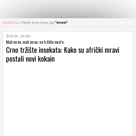
Naslovnica
/
Vijesti koje imaju tag
"mravi"
KATEGORIJE
04.04. (15:00)
Mali mrav, mali mrav, na tržištu nest'o
HRVATSKI
Crno tržište insekata: Kako su afrički mravi
WEB
postali novi kokain