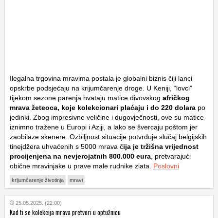
Ilegalna trgovina mravima postala je globalni biznis čiji lanci
opskrbe podsjećaju na krijumčarenje droge. U Keniji, “lovci”
tijekom sezone parenja hvataju matice divovskog
afričkog
mrava žeteoca, koje kolekcionari plaćaju i do 220 dolara
po
jedinki. Zbog impresivne veličine i dugovječnosti, ove su matice
iznimno tražene u Europi i Aziji, a lako se švercaju poštom jer
zaobilaze skenere. Ozbiljnost situacije potvrđuje slučaj belgijskih
tinejdžera uhvaćenih s 5000 mrava č
ija je tržišna vrijednost
procijenjena na nevjerojatnih 800.000 eura
, pretvarajući
obične mravinjake u prave male rudnike zlata.
Poslovni
krijumčarenje životinja
mravi
25.05.2025. (22:00)
Kad ti se kolekcija mrava pretvori u optužnicu