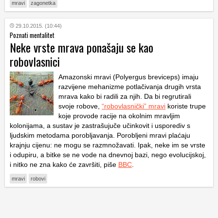
mravi
zagonetka
29.10.2015. (10:44)
Poznati mentalitet
Neke vrste mrava ponašaju se kao
robovlasnici
Amazonski mravi (
Polyergus breviceps
) imaju
razvijene mehanizme potlačivanja drugih vrsta
mrava kako bi radili za njih. Da bi regrutirali
svoje robove,
“robovlasnički” mravi
koriste trupe
koje provode racije na okolnim mravljim
kolonijama, a sustav je zastrašujuče učinkovit i usporediv s
ljudskim metodama porobljavanja. Porobljeni mravi plaćaju
krajnju cijenu: ne mogu se razmnožavati. Ipak, neke im se vrste
i odupiru, a bitke se ne vode na dnevnoj bazi, nego evolucijskoj,
i nitko ne zna kako će završiti, piše
BBC
.
mravi
robovi