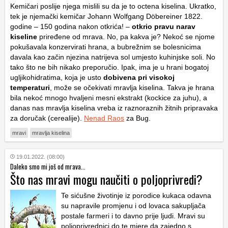
Kemičari poslije njega mislili su da je to octena kiselina. Ukratko,
tek je njemački kemičar Johann Wolfgang Döbereiner 1822.
godine – 150 godina nakon otkrića! –
otkrio pravu narav
kiseline
priređene od mrava. No, pa kakva je? Nekoć se njome
pokušavala konzervirati hrana, a bubrežnim se bolesnicima
davala kao začin njezina natrijeva sol umjesto kuhinjske soli. No
tako što ne bih nikako preporučio. Ipak, ima je u hrani bogatoj
ugljikohidratima, koja je usto
dobivena pri visokoj
temperaturi
, može se očekivati mravlja kiselina. Takva je hrana
bila nekoć mnogo hvaljeni mesni ekstrakt (kockice za juhu), a
danas nas mravlja kiselina vreba iz raznoraznih žitnih pripravaka
za doručak (cerealije).
Nenad Raos
za Bug.
mravi
mravlja kiselina
19.01.2022. (08:00)
Daleko smo mi još od mrava...
Što nas mravi mogu naučiti o poljoprivredi?
Te sićušne životinje iz porodice kukaca odavna
su
napravile promjenu i od lovaca sakupljača
postale farmeri i to davno prije ljudi. Mravi su
poljoprivrednici do te mjere da zajedno s