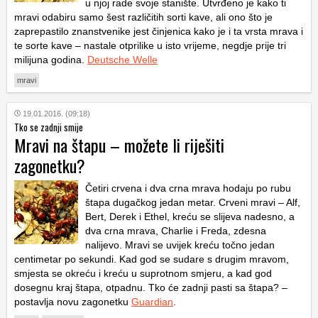
u njoj rade svoje stanište. Utvrđeno je kako ti
mravi odabiru samo šest različitih sorti kave, ali ono što je
zaprepastilo znanstvenike jest činjenica kako je i ta vrsta mrava i
te sorte kave – nastale otprilike u isto vrijeme, negdje prije tri
milijuna godina.
Deutsche Welle
mravi
19.01.2016. (09:18)
Tko se zadnji smije
Mravi na štapu – možete li riješiti
zagonetku?
Četiri crvena i dva crna mrava hodaju po rubu
štapa dugačkog jedan metar. Crveni mravi – Alf,
Bert, Derek i Ethel, kreću se slijeva nadesno, a
dva crna mrava, Charlie i Freda, zdesna
nalijevo. Mravi se uvijek kreću točno jedan
centimetar po sekundi. Kad god se sudare s drugim mravom,
smjesta se okreću i kreću u suprotnom smjeru, a kad god
dosegnu kraj štapa, otpadnu. Tko će zadnji pasti sa štapa? –
postavlja novu zagonetku
Guardian
.