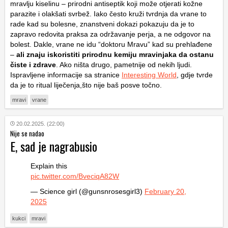
mravlju kiselinu – prirodni antiseptik koji može otjerati kožne
parazite i olakšati svrbež. Iako često kruži tvrdnja da vrane to
rade kad su bolesne, znanstveni dokazi pokazuju da je to
zapravo redovita praksa za održavanje perja, a ne odgovor na
bolest. Dakle, vrane ne idu “doktoru Mravu” kad su prehlađene
–
ali znaju iskoristiti prirodnu kemiju mravinjaka da ostanu
čiste i zdrave
. Ako ništa drugo, pametnije od nekih ljudi.
Ispravljene informacije sa stranice
Interesting World
, gdje tvrde
da je to ritual liječenja,što nije baš posve točno.
mravi
vrane
20.02.2025. (22:00)
Nije se nadao
E, sad je nagrabusio
Explain this
pic.twitter.com/BveciqA82W
— Science girl (@gunsnrosesgirl3)
February 20,
2025
kukci
mravi