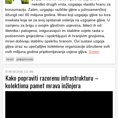
nekoliko drugih vrsta, uzgajaju vlastitu hranu za
konzumaciju. Zatim,
uzgajaju različite gljive u južnoameričkoj
džungli već 60 milijuna godina. Mravi koji uzgajaju gljive su loza
insekata koja se za svoj opstanak oslanja na uzgojene gljive. U
zamjenu za brigu o svojim gljivičnim usjevima, štiteći ih od
štetnika i patogena, osiguravajući im stabilne uvjete rasta u
podzemnim gnijezdima i opskrbljujući ih hranjivim gnojivima,
mravi dobivaju stabilnu opskrbu hranom. Ovi sustavi uzgoja
gljiva izraz su upečatljive kolektivne organizacije izbrušene svih
ovih milijuna godina pripitomljavanja usjeva gljiva.
Green
mravi
poljoprivreda
09.09.2018. (11:49)
Kako popraviti razorenu infrastrukturu –
kolektivna pamet mrava inžinjera