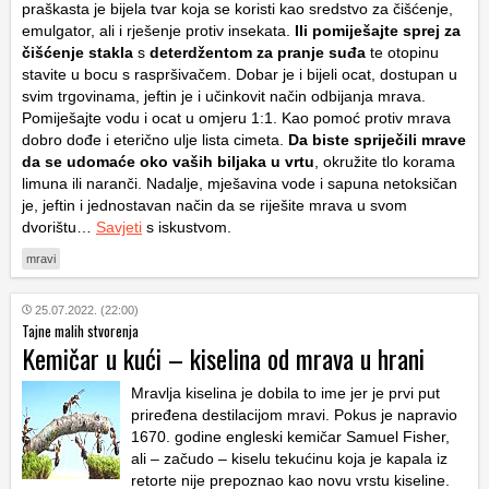
praškasta je bijela tvar koja se koristi kao sredstvo za čišćenje,
emulgator, ali i rješenje protiv insekata.
Ili pomiješajte sprej za
čišćenje stakla
s
deterdžentom za pranje suđa
te otopinu
stavite u bocu s raspršivačem. Dobar je i bijeli ocat, dostupan u
svim trgovinama, jeftin je i učinkovit način odbijanja mrava.
Pomiješajte vodu i ocat u omjeru 1:1. Kao pomoć protiv mrava
dobro dođe i eterično ulje lista cimeta.
Da biste spriječili mrave
da se udomaće oko vaših biljaka u vrtu
, okružite tlo korama
limuna ili naranči. Nadalje, mješavina vode i sapuna netoksičan
je, jeftin i jednostavan način da se riješite mrava u svom
dvorištu…
Savjeti
s iskustvom.
mravi
25.07.2022. (22:00)
Tajne malih stvorenja
Kemičar u kući – kiselina od mrava u hrani
Mravlja kiselina je dobila to ime jer je prvi put
priređena destilacijom mravi. Pokus je napravio
1670. godine engleski kemičar Samuel Fisher,
ali – začudo – kiselu tekućinu koja je kapala iz
retorte nije prepoznao kao novu vrstu kiseline.