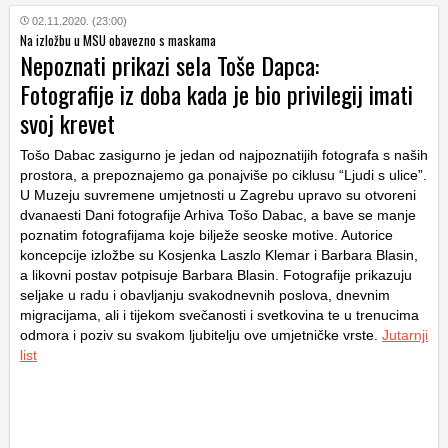
02.11.2020. (23:00)
Na izložbu u MSU obavezno s maskama
Nepoznati prikazi sela Toše Dapca:
Fotografije iz doba kada je bio privilegij imati
svoj krevet
Tošo Dabac zasigurno je jedan od najpoznatijih fotografa s naših
prostora, a prepoznajemo ga ponajviše po ciklusu “Ljudi s ulice”.
U Muzeju suvremene umjetnosti u Zagrebu upravo su otvoreni
dvanaesti Dani fotografije Arhiva Tošo Dabac, a bave se manje
poznatim fotografijama koje bilježe seoske motive. Autorice
koncepcije izložbe su Kosjenka Laszlo Klemar i Barbara Blasin,
a likovni postav potpisuje Barbara Blasin. Fotografije prikazuju
seljake u radu i obavljanju svakodnevnih poslova, dnevnim
migracijama, ali i tijekom svečanosti i svetkovina te u trenucima
odmora i poziv su svakom ljubitelju ove umjetničke vrste.
Jutarnji
list