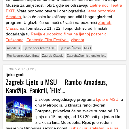
Muzeja za umjetnost i obrt, gdje se održavaju
Ljetne noći Teatra
EXIT
. Vrata ponovno otvara i gornjogradska
ljetna pozornica
Amadeo
, koja će osim kazališnog ponuditi i bogat glazbeni
program. U glazbi će se moći uživati i na pozornici
Zagreb
Classic
na Tomislavcu 21. i 22. lipnja, dok su od filmskih
događanja tu
Revija europskog filma na ljetnoj pozornici
Tuškanac
i
Fantastic Film Festival.
.
ziher.hr
Amadeus
Ljetne noći Teatra EXIT
Ljeto na Štrosu
MSU
Revija europskog filma
Zagreb Classic
Zagrebačko histrionsko ljeto
30.05.2017. (17:28)
Ljeto u gradu
Zagreb: Ljeto u MSU – Rambo Amadeus,
Kandžija, Pankrti, ‘Elle’…
U sklopu ovogodišnjeg programa
Ljeto u MSU
, u
kinu Metropolis, u klimatiziranoj dvorani
Gorgona, prikazivat će se svake subote od 10.
lipnja do 15. srpnja, od 18 i 20 sati po jedan film
iz ciklusa kina Metropolis. Riječ je o redom
hvaljenim filmovima sezone poput
Ljubav i prijateljstvo
,
Raj na