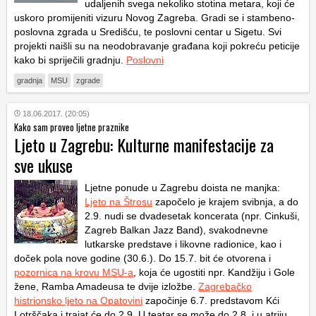
udaljenih svega nekoliko stotina metara, koji će
uskoro promijeniti vizuru Novog Zagreba. Gradi se i stambeno-
poslovna zgrada u Središću, te poslovni centar u Sigetu. Svi
projekti naišli su na neodobravanje građana koji pokreću peticije
kako bi spriječili gradnju.
Poslovni
gradnja
MSU
zgrade
18.06.2017. (20:05)
Kako sam proveo ljetne praznike
Ljeto u Zagrebu: Kulturne manifestacije za
sve ukuse
Ljetne ponude u Zagrebu doista ne manjka:
Ljeto na Štrosu
započelo je krajem svibnja, a do
2.9. nudi se dvadesetak koncerata (npr. Cinkuši,
Zagreb Balkan Jazz Band), svakodnevne
lutkarske predstave i likovne radionice, kao i
doček pola nove godine (30.6.). Do 15.7. bit će otvorena i
pozornica na krovu MSU-a
, koja će ugostiti npr. Kandžiju i Gole
žene, Ramba Amadeusa te dvije izložbe.
Zagrebačko
histrionsko ljeto na Opatovini
započinje 6.7. predstavom
Kći
Lotrščaka
i trajat će do 2.9. U teatar se može do 2.8. i u atriju