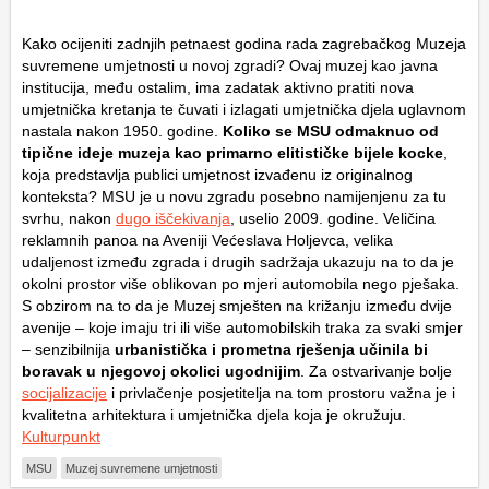
Kako ocijeniti zadnjih petnaest godina rada zagrebačkog Muzeja
suvremene umjetnosti u novoj zgradi? Ovaj muzej kao javna
institucija, među ostalim, ima zadatak aktivno pratiti nova
umjetnička kretanja te čuvati i izlagati umjetnička djela uglavnom
nastala nakon 1950. godine.
Koliko se MSU odmaknuo od
tipične ideje muzeja kao primarno elitističke bijele kocke
,
koja predstavlja publici umjetnost izvađenu iz originalnog
konteksta? MSU je u novu zgradu posebno namijenjenu za tu
svrhu, nakon
dugo iščekivanja
, uselio 2009. godine. Veličina
reklamnih panoa na Aveniji Većeslava Holjevca, velika
udaljenost između zgrada i drugih sadržaja ukazuju na to da je
okolni prostor više oblikovan po mjeri automobila nego pješaka.
S obzirom na to da je Muzej smješten na križanju između dvije
avenije – koje imaju tri ili više automobilskih traka za svaki smjer
– senzibilnija
urbanistička i prometna rješenja učinila bi
boravak u njegovoj okolici ugodnijim
. Za ostvarivanje bolje
socijalizacije
i privlačenje posjetitelja na tom prostoru važna je i
kvalitetna arhitektura i umjetnička djela koja je okružuju.
Kulturpunkt
MSU
Muzej suvremene umjetnosti