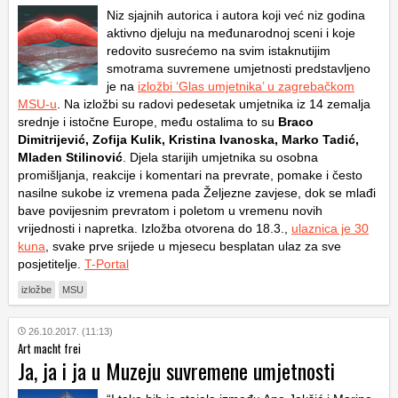
Niz sjajnih autorica i autora koji već niz godina
aktivno djeluju na međunarodnoj sceni i koje
redovito susrećemo na svim istaknutijim
smotrama suvremene umjetnosti predstavljeno
je na
izložbi ‘Glas umjetnika’ u zagrebačkom
MSU-u
. Na izložbi su radovi pedesetak umjetnika iz 14 zemalja
srednje i istočne Europe, među ostalima to su
Braco
Dimitrijević, Zofija Kulik, Kristina Ivanoska, Marko Tadić,
Mladen Stilinović
. Djela starijih umjetnika su osobna
promišljanja, reakcije i komentari na prevrate, pomake i često
nasilne sukobe iz vremena pada Željezne zavjese, dok se mlađi
bave povijesnim prevratom i poletom u vremenu novih
vrijednosti i napretka. Izložba otvorena do 18.3.,
ulaznica je 30
kuna
, svake prve srijede u mjesecu besplatan ulaz za sve
posjetitelje.
T-Portal
izložbe
MSU
26.10.2017. (11:13)
Art macht frei
Ja, ja i ja u Muzeju suvremene umjetnosti