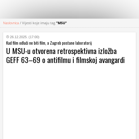
Naslovnica
/
Vijesti koje imaju tag
"MSU"
KATEGORIJE
26.12.2025. (17:00)
Kad film odluči ne biti film, a Zagreb postane laboratorij
HRVATSKI
U MSU-u otvorena retrospektivna izložba
WEB
GEFF 63–69 o antifilmu i filmskoj avangardi