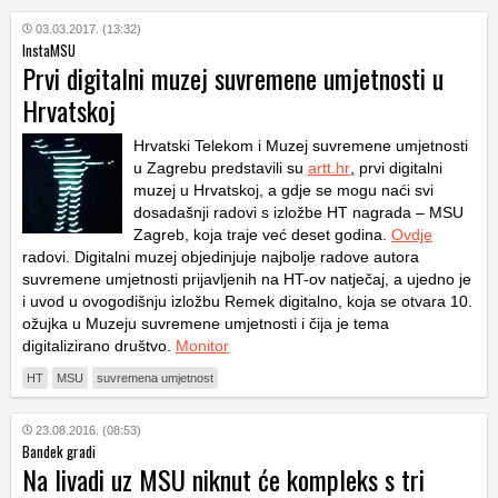
03.03.2017. (13:32)
InstaMSU
Prvi digitalni muzej suvremene umjetnosti u
Hrvatskoj
Hrvatski Telekom i Muzej suvremene umjetnosti
u Zagrebu predstavili su
artt.hr
, prvi digitalni
muzej u Hrvatskoj, a gdje se mogu naći svi
dosadašnji radovi s izložbe HT nagrada – MSU
Zagreb, koja traje već deset godina.
Ovdje
radovi. Digitalni muzej objedinjuje najbolje radove autora
suvremene umjetnosti prijavljenih na HT-ov natječaj, a ujedno je
i uvod u ovogodišnju izložbu Remek digitalno, koja se otvara 10.
ožujka u Muzeju suvremene umjetnosti i čija je tema
digitalizirano društvo.
Monitor
HT
MSU
suvremena umjetnost
23.08.2016. (08:53)
Bandek gradi
Na livadi uz MSU niknut će kompleks s tri