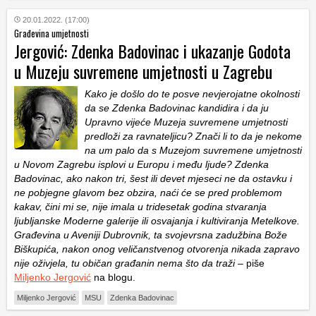
20.01.2022. (17:00)
Građevina umjetnosti
Jergović: Zdenka Badovinac i ukazanje Godota
u Muzeju suvremene umjetnosti u Zagrebu
Kako je došlo do te posve nevjerojatne okolnosti
da se Zdenka Badovinac kandidira i da ju
Upravno vijeće Muzeja suvremene umjetnosti
predloži za ravnateljicu? Znači li to da je nekome
na um palo da s Muzejom suvremene umjetnosti
u Novom Zagrebu isplovi u Europu i među ljude? Zdenka
Badovinac,
ako nakon tri, šest ili devet mjeseci ne da ostavku i
ne pobjegne glavom bez obzira, naći će se pred problemom
kakav, čini mi se, nije imala u tridesetak godina stvaranja
ljubljanske Moderne galerije ili osvajanja i kultiviranja Metelkove.
Građevina u Aveniji Dubrovnik, ta svojevrsna zadužbina Bože
Biškupića, nakon onog veličanstvenog otvorenja nikada zapravo
nije oživjela, tu običan građanin nema što da traži
– piše
Miljenko Jergović
na blogu.
Miljenko Jergović
MSU
Zdenka Badovinac