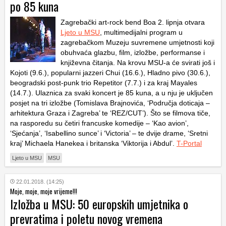
po 85 kuna
Zagrebački art-rock bend Boa 2. lipnja otvara
Ljeto u MSU
, multimedijalni program u
zagrebačkom Muzeju suvremene umjetnosti koji
obuhvaća glazbu, film, izložbe, performanse i
književna čitanja. Na krovu MSU-a će svirati još i
Kojoti (9.6.), popularni jazzeri Chui (16.6.), Hladno pivo (30.6.),
beogradski post-punk trio Repetitor (7.7.) i za kraj Mayales
(14.7.). Ulaznica za svaki koncert je 85 kuna, a u nju je uključen
posjet na tri izložbe (Tomislava Brajnovića, ‘Područja doticaja –
arhitektura Graza i Zagreba’ te ‘REZ/CUT’). Što se filmova tiče,
na rasporedu su četiri francuske komedije – ‘Kao avion’,
‘Sjećanja’, ‘Isabellino sunce’ i ‘Victoria’ – te dvije drame, ‘Sretni
kraj’ Michaela Hanekea i britanska ‘Viktorija i Abdul’.
T-Portal
Ljeto u MSU
MSU
22.01.2018. (14:25)
Moje, moje, moje vrijeme!!!
Izložba u MSU: 50 europskih umjetnika o
prevratima i poletu novog vremena