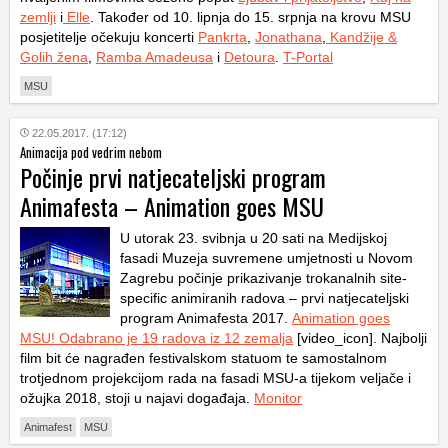
zemlji
i
Elle
. Također od 10. lipnja do 15. srpnja na krovu MSU
posjetitelje očekuju koncerti
Pankrta
,
Jonathana
,
Kandžije &
Golih žena
,
Ramba Amadeusa
i
Detoura
.
T-Portal
MSU
22.05.2017. (17:12)
Animacija pod vedrim nebom
Počinje prvi natjecateljski program
Animafesta – Animation goes MSU
U utorak 23. svibnja u 20 sati na Medijskoj
fasadi Muzeja suvremene umjetnosti u Novom
Zagrebu počinje prikazivanje trokanalnih site-
specific animiranih radova – prvi natjecateljski
program Animafesta 2017.
Animation goes
MSU!
Odabrano je 19 radova iz 12 zemalja
[video_icon]. Najbolji
film bit će nagrađen festivalskom statuom te samostalnom
trotjednom projekcijom rada na fasadi MSU-a tijekom veljače i
ožujka 2018, stoji u najavi događaja.
Monitor
Animafest
MSU