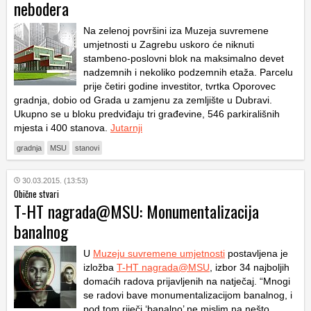
nebodera
Na zelenoj površini iza Muzeja suvremene
umjetnosti u Zagrebu uskoro će niknuti
stambeno-poslovni blok na maksimalno devet
nadzemnih i nekoliko podzemnih etaža. Parcelu
prije četiri godine investitor, tvrtka Oporovec
gradnja, dobio od Grada u zamjenu za zemljište u Dubravi.
Ukupno se u bloku predviđaju tri građevine, 546 parkirališnih
mjesta i 400 stanova.
Jutarnji
gradnja
MSU
stanovi
30.03.2015. (13:53)
Obične stvari
T-HT nagrada@MSU: Monumentalizacija
banalnog
U
Muzeju suvremene umjetnosti
postavljena je
izložba
T-HT nagrada@MSU
, izbor 34 najboljih
domaćih radova prijavljenih na natječaj. “Mnogi
se radovi bave monumentalizacijom banalnog, i
pod tom riječi ‘banalno’ ne mislim na nešto