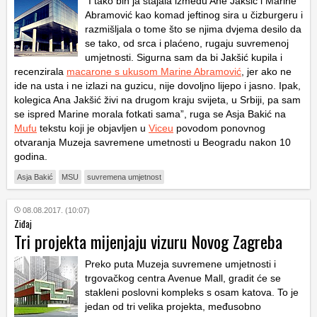
“I tako bih ja stajala između Ane Jakšić i Marine
Abramović kao komad jeftinog sira u čizburgeru i
razmišljala o tome što se njima dvjema desilo da
se tako, od srca i plaćeno, rugaju suvremenoj
umjetnosti. Sigurna sam da bi Jakšić kupila i
recenzirala
macarone s ukusom Marine Abramović
, jer ako ne
ide na usta i ne izlazi na guzicu, nije dovoljno lijepo i jasno. Ipak,
kolegica Ana Jakšić živi na drugom kraju svijeta, u Srbiji, pa sam
se ispred Marine morala fotkati sama”, ruga se Asja Bakić na
Mufu
tekstu koji je objavljen u
Viceu
povodom ponovnog
otvaranja Muzeja savremene umetnosti u Beogradu nakon 10
godina.
Asja Bakić
MSU
suvremena umjetnost
08.08.2017. (10:07)
Ziđaj
Tri projekta mijenjaju vizuru Novog Zagreba
Preko puta Muzeja suvremene umjetnosti i
trgovačkog centra Avenue Mall, gradit će se
stakleni poslovni kompleks s osam katova. To je
jedan od tri velika projekta, međusobno