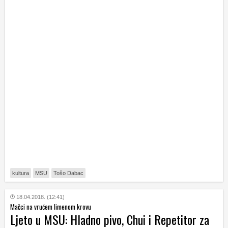
kultura
MSU
Tošo Dabac
18.04.2018. (12:41)
Mačci na vrućem limenom krovu
Ljeto u MSU: Hladno pivo, Chui i Repetitor za