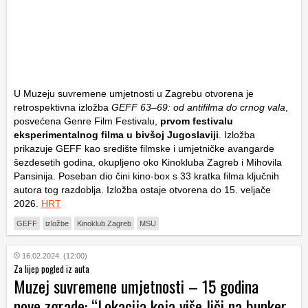
U Muzeju suvremene umjetnosti u Zagrebu otvorena je
retrospektivna izložba
GEFF 63–69: od antifilma do crnog vala
,
posvećena Genre Film Festivalu,
prvom festivalu
eksperimentalnog filma u bivšoj Jugoslaviji
. Izložba
prikazuje GEFF kao središte filmske i umjetničke avangarde
šezdesetih godina, okupljeno oko Kinokluba Zagreb i Mihovila
Pansinija. Poseban dio čini kino-box s 33 kratka filma ključnih
autora tog razdoblja. Izložba ostaje otvorena do 15. veljače
2026.
HRT
GEFF
izložbe
Kinoklub Zagreb
MSU
16.02.2024. (12:00)
Za lijep pogled iz auta
Muzej suvremene umjetnosti – 15 godina
nove zgrade: “Lokacija koja više liči na bunker