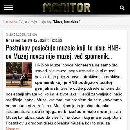
Naslovnica
/
Vijesti koje imaju tag
"Muzej kanabisa"
KATEGORIJE
20.02.2025. (11:00)
Jer se kod nas sve da uokviriti i izložiti
HRVATSKI
Postnikov posjećuje muzeje koji to nisu: HNB-
WEB
ov Muzej novca nije muzej, već spomenik…
HNB-ov Muzej novca Moneterra ne samo što
ustvari-nije-muzej nego ustvari nije ni muzej
novca: to je prije zabavni, atraktivni, interaktivni
spomenik koji je HNB podigao vlastitoj
genijalnosti
. Sve je ovdje podređeno tome da
posjetitelji shvate koliko im je život lakši i ljepši zahvaljujući našoj
središnjoj banci. Muzej kravate ima problem da se o kravatama
nema puno ni za reći, a u Muzej smijeha je ušao duboko
istraumatiziran,
da iz njega ne bi izašao nimalo sretniji
… Za
Muzej kanabisa kaže da više liči na dućan koji ima muzej. Boris
Postnikov u drugom dijelu obilaska muzeja koji to nisu za
Novosti
.