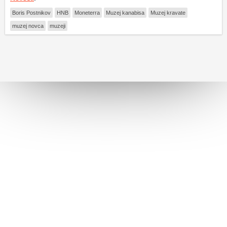
Boris Postnikov
HNB
Moneterra
Muzej kanabisa
Muzej kravate
muzej novca
muzeji