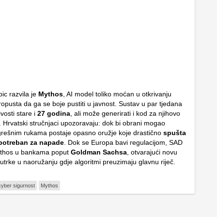
ic razvila je
Mythos
, AI model toliko moćan u otkrivanju
opusta da ga se boje pustiti u javnost. Sustav u par tjedana
ivosti stare i
27 godina
, ali može generirati i kod za njihovo
e. Hrvatski stručnjaci upozoravaju: dok bi obrani mogao
rešnim rukama postaje opasno oružje koje drastično
spušta
potreban za napade
. Dok se Europa bavi regulacijom, SAD
Mythos u bankama poput
Goldman Sachsa
, otvarajući novu
 utrke u naoružanju gdje algoritmi preuzimaju glavnu riječ.
cyber sigurnost
Mythos