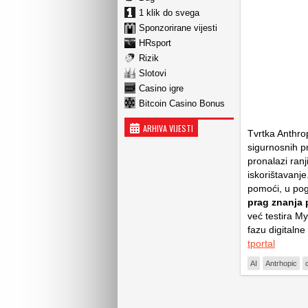
1 klik do svega
Sponzorirane vijesti
HRsport
Rizik
Slotovi
Casino igre
Bitcoin Casino Bonus
ARHIVA VIJESTI
Tvrtka Anthrop
sigurnosnih pr
pronalazi ranj
iskorištavanj
pomoći, u pog
prag znanja 
već testira 
fazu digitalne
tportal
AI
Antrhopic