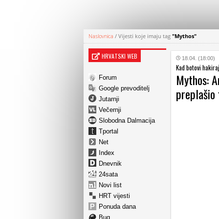
Naslovnica
/
Vijesti koje imaju tag
"Mythos"
HRVATSKI WEB
18.04. (18:00)
Kad botovi hakiraj
Mythos: An
Forum
Google prevoditelj
preplašio 
Jutarnji
Večernji
Slobodna Dalmacija
Tportal
Net
Index
Dnevnik
24sata
Novi list
HRT vijesti
Ponuda dana
Bug