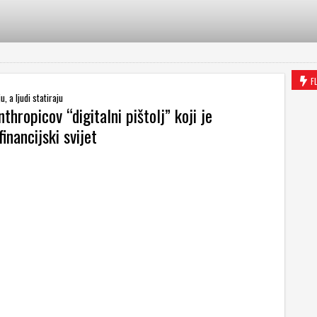
F
u, a ljudi statiraju
thropicov “digitalni pištolj” koji je
financijski svijet