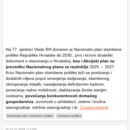
Na 77. sjednici Vlade RH donesen je Nacionalni plan stambene
politike Republike Hrvatske do 2030., prvi i krovni strateški
dokument o stanovanju u Hrvatskoj,
kao i Akcijski plan za
provedbu Nacionalnog plana za razdoblje
2025. – 2027.
Kroz Nacionalni plan stambene politike teži se postizanju i
dodatnih ciljeva poput smanjenja iseljavanja, stambenog
zbrinjavanja mladih, naseljavanja deficitarnim kadrom,
povećanja radne mobilnosti, olakšavanja života starijim
osobama,
povećanja konkurentnosti domaćeg
gospodarstva
, izvrsnosti u arhitekturi, zelene i kružne
stanogradnje, održive stanogradnje i dr.
Zgradonačelnik
Nacionalni plan stambene politike
stambena politika
23.10.2024. (17:00)