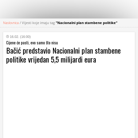
Naslovnica
/
Vijesti koje imaju tag
"Nacionalni plan stambene politike"
KATEGORIJE
16.02. (16:00)
Cijene će pasti, evo samo što nisu
HRVATSKI
Bačić predstavio Nacionalni plan stambene
WEB
politike vrijedan 5,5 milijardi eura