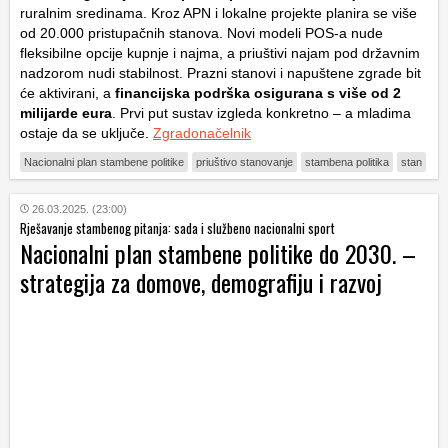
ruralnim sredinama. Kroz APN i lokalne projekte planira se više
od 20.000 pristupačnih stanova. Novi modeli POS-a nude
fleksibilne opcije kupnje i najma, a priuštivi najam pod državnim
nadzorom nudi stabilnost. Prazni stanovi i napuštene zgrade bit
će aktivirani, a
financijska podrška osigurana s više od 2
milijarde eura
. Prvi put sustav izgleda konkretno – a mladima
ostaje da se uključe.
Zgradonačelnik
Nacionalni plan stambene politike
priuštivo stanovanje
stambena politika
stan
26.03.2025. (23:00)
Rješavanje stambenog pitanja: sada i službeno nacionalni sport
Nacionalni plan stambene politike do 2030. –
strategija za domove, demografiju i razvoj