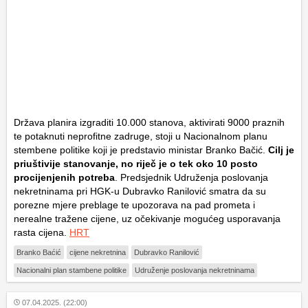
Država planira izgraditi 10.000 stanova, aktivirati 9000 praznih
te potaknuti neprofitne zadruge, stoji u Nacionalnom planu
stembene politike koji je predstavio ministar Branko Bačić.
Cilj je
priuštivije stanovanje, no riječ je o tek oko 10 posto
procijenjenih potreba
. Predsjednik Udruženja poslovanja
nekretninama pri
HGK-u
Dubravko Ranilović smatra da su
porezne mjere preblage te upozorava na pad prometa i
nerealne tražene cijene, uz očekivanje mogućeg usporavanja
rasta cijena.
HRT
Branko Baćić
cijene nekretnina
Dubravko Ranilović
Nacionalni plan stambene politike
Udruženje poslovanja nekretninama
07.04.2025. (22:00)