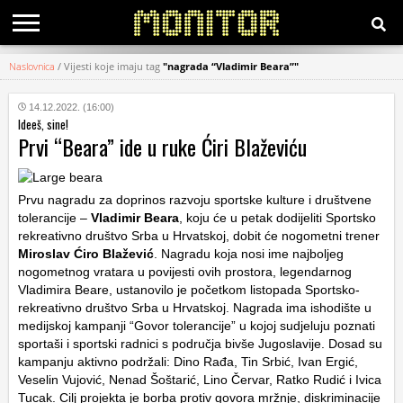
Naslovnica
/
Vijesti koje imaju tag
"nagrada “Vladimir Beara”"
KATEGORIJE
14.12.2022. (16:00)
Ideeš, sine!
HRVATSKI
Prvi “Beara” ide u ruke Ćiri Blaževiću
WEB
Prvu nagradu za doprinos razvoju sportske kulture i društvene
tolerancije –
Vladimir Beara
, koju će u petak dodijeliti Sportsko
rekreativno društvo Srba u Hrvatskoj, dobit će nogometni trener
Miroslav Ćiro Blažević
. Nagradu koja nosi ime najboljeg
nogometnog vratara u povijesti ovih prostora, legendarnog
Vladimira Beare, ustanovilo je početkom listopada Sportsko-
rekreativno društvo Srba u Hrvatskoj. Nagrada ima ishodište u
medijskoj kampanji “Govor tolerancije” u kojoj sudjeluju poznati
sportaši i sportski radnici s područja bivše Jugoslavije. Dosad su
kampanju aktivno podržali: Dino Rađa, Tin Srbić, Ivan Ergić,
Veselin Vujović, Nenad Šoštarić, Lino Červar, Ratko Rudić i Ivica
Tucak. Cilj projekta je borba protiv govora mržnje, diskriminacije